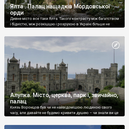
Ялта . Палац нащадків Мордовської
орди
Дивне місто все таки Ялта. Такого контрасту між багатством
і бідністю, між розкішшю і розрухою в Україні більше не
знайдеш.
Алупка. Місто, церква, парк і, звичайно,
палац
Князь Воронцов був чи не найвідомішою людиною свого
часу, але давайте не будемо кривити душею – чи знали ви це
прізвище до відвідин Алупки? Мабуть все таки ні.