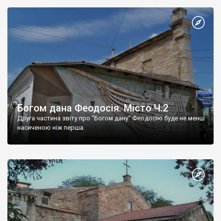
Богом дана Феодосія. Місто Ч.2
Друга частина звіту про "Богом дану" Феодосію буде не менш
насиченою ніж перша.