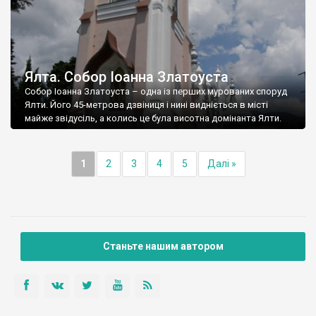
Ялта. Собор Іоанна Златоуста
Собор Іоанна Златоуста – одна із перших мурованих споруд
Ялти. Його 45-метрова дзвіниця і нині видніється в місті
майже звідусіль, а колись це була висотна домінанта Ялти.
1
2
3
4
5
Далі »
Станьте нашим автором