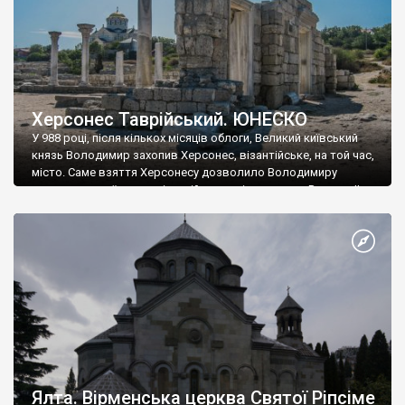
Херсонес Таврійський. ЮНЕСКО
У 988 році, після кількох місяців облоги, Великий київський
князь Володимир захопив Херсонес, візантійське, на той час,
місто. Саме взяття Херсонесу дозволило Володимиру
диктувати свої умови візантійському імператору Василю ІІ, та
одружитися з його дочкою Ганною. Цього ж року, в
Херсонесі Володимир-язичник, став Василем-християнином.
А потім було Хрещення Русі. На честь Херсонесу Таврійського
названо місто […]
Ялта. Вірменська церква Святої Ріпсіме