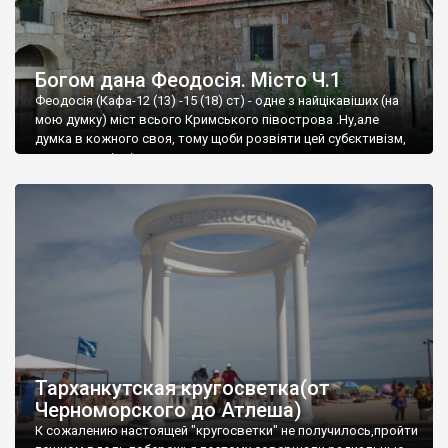
Богом дана Феодосія. Місто Ч.1
Феодосія (Кафа-12 (13) -15 (18) ст) - одне з найцікавіших (на
мою думку) міст всього Кримського півострова .Ну,але
думка в кожного своя, тому щоби розвіяти цей субєктивізм,
запрошую відвідати це
Тарханкутская кругосветка(от
Черноморского до Атлеша)
К сожалению настоящей "кругосветки" не получилось,пройти