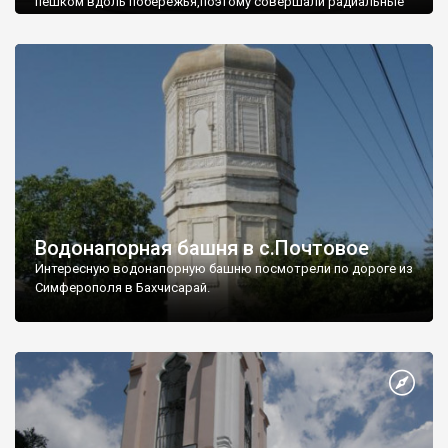
пешком вдоль побережья,поэтому совершали радиальные
вылазки из Оленевки.
Водонапорная башня в с.Почтовое
Интересную водонапорную башню посмотрели по дороге из
Симферополя в Бахчисарай.