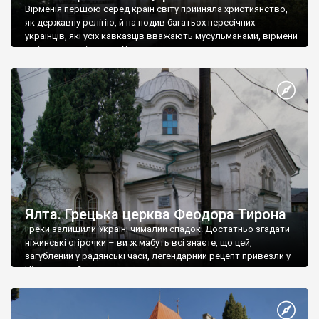
Вірменія першою серед країн світу прийняла християнство,
як державну релігію, й на подив багатьох пересічних
українців, які усіх кавказців вважають мусульманами, вірмени
є відданими вірянами Христа
Ялта. Грецька церква Феодора Тирона
Греки залишили Україні чималий спадок. Достатньо згадати
ніжинські огірочки – ви ж мабуть всі знаєте, що цей,
загублений у радянські часи, легендарний рецепт привезли у
Ніжин греки?