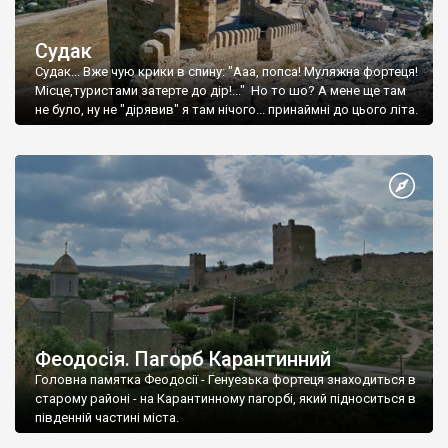
Судак
Судак... Вже чую крики в спину: "Ааа, попса! Муляжна фортеця!
Місце,туристами затерте до дір!..." Но то шо? А мене ще там
не було, ну не "дірявив" я там нічого... принаймні до цього літа.
Феодосія. Пагорб Карантинний
Головна памятка Феодосії - Генуезька фортеця знаходиться в
старому районі - на Карантинному пагорбі, який підноситься в
південній частині міста.