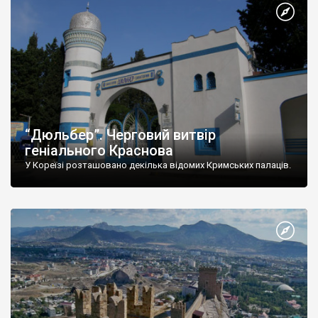
“Дюльбер”. Черговий витвір
геніального Краснова
У Кореїзі розташовано декілька відомих Кримських палаців.