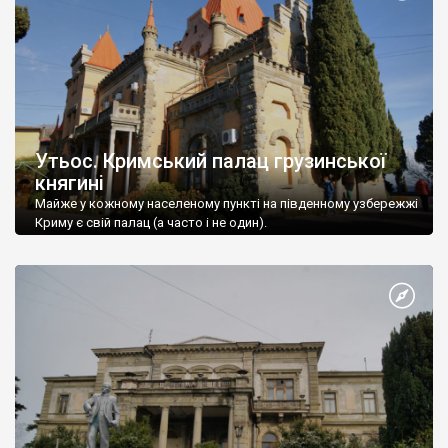
Утьос. Кримський палац грузинської
княгині
Майже у кожному населеному пункті на південному узбережжі
Криму є свій палац (а часто і не один).