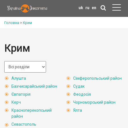
uk
ru
en
Головна
>
Крим
Крим
Алушта
Сімферопольський район
Бахчисарайський район
Судак
Євпаторія
Феодосія
Керч
Чорноморський район
Красноперекопський
Ялта
район
Севастополь