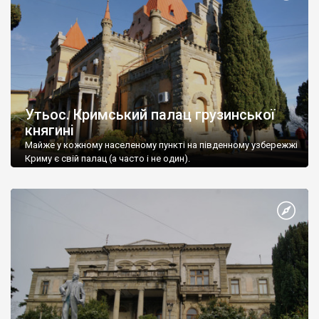
Утьос. Кримський палац грузинської
княгині
Майже у кожному населеному пункті на південному узбережжі
Криму є свій палац (а часто і не один).