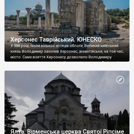
Херсонес Таврійський. ЮНЕСКО
У 988 році, після кількох місяців облоги, Великий київський
князь Володимир захопив Херсонес, візантійське, на той час,
місто. Саме взяття Херсонесу дозволило Володимиру
диктувати свої умови візантійському імператору Василю ІІ, та
одружитися з його дочкою Ганною. Цього ж року, в
Херсонесі Володимир-язичник, став Василем-християнином.
А потім було Хрещення Русі. На честь Херсонесу Таврійського
названо місто […]
Ялта. Вірменська церква Святої Ріпсіме