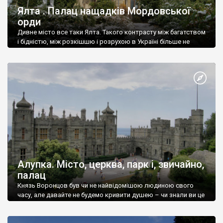
Ялта . Палац нащадків Мордовської
орди
Дивне місто все таки Ялта. Такого контрасту між багатством
і бідністю, між розкішшю і розрухою в Україні більше не
знайдеш.
Алупка. Місто, церква, парк і, звичайно,
палац
Князь Воронцов був чи не найвідомішою людиною свого
часу, але давайте не будемо кривити душею – чи знали ви це
прізвище до відвідин Алупки? Мабуть все таки ні.