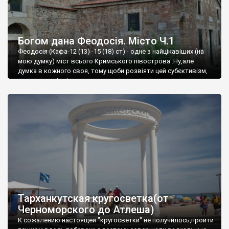
Богом дана Феодосія. Місто Ч.1
Феодосія (Кафа-12 (13) -15 (18) ст) - одне з найцікавіших (на
мою думку) міст всього Кримського півострова .Ну,але
думка в кожного своя, тому щоби розвіяти цей субєктивізм,
запрошую відвідати це
Тарханкутская кругосветка(от
Черноморского до Атлеша)
К сожалению настоящей "кругосветки" не получилось,пройти