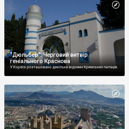
“Дюльбер”. Черговий витвір
геніального Краснова
У Кореїзі розташовано декілька відомих Кримських палаців.