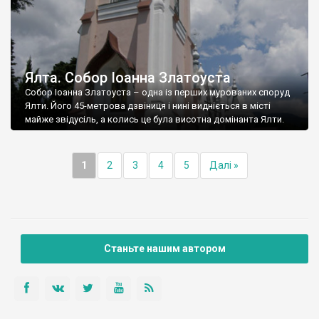
Ялта. Собор Іоанна Златоуста
Собор Іоанна Златоуста – одна із перших мурованих споруд
Ялти. Його 45-метрова дзвіниця і нині видніється в місті
майже звідусіль, а колись це була висотна домінанта Ялти.
1
2
3
4
5
Далі »
Станьте нашим автором