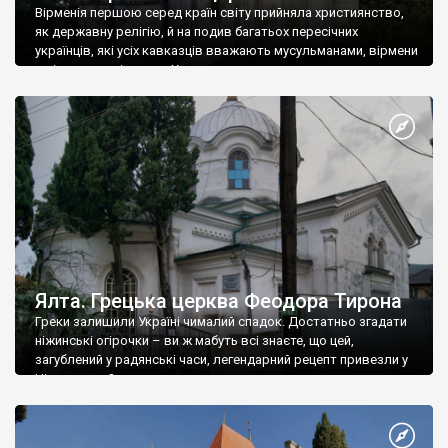
Вірменія першою серед країн світу прийняла християнство,
як державну релігію, й на подив багатьох пересічних
українців, які усіх кавказців вважають мусульманами, вірмени
є відданими вірянами Христа
Ялта. Грецька церква Феодора Тирона
Греки залишили Україні чималий спадок. Достатньо згадати
ніжинські огірочки – ви ж мабуть всі знаєте, що цей,
загублений у радянські часи, легендарний рецепт привезли у
Ніжин греки?