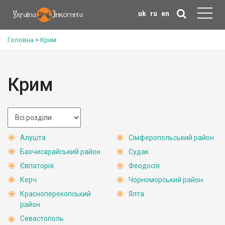
uk
ru
en
Головна
>
Крим
Крим
Алушта
Сімферопольський район
Бахчисарайський район
Судак
Євпаторія
Феодосія
Керч
Чорноморський район
Красноперекопський
Ялта
район
Севастополь