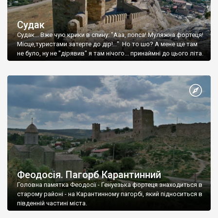
Судак
Судак... Вже чую крики в спину: "Ааа, попса! Муляжна фортеця!
Місце,туристами затерте до дір!..." Но то шо? А мене ще там
не було, ну не "дірявив" я там нічого... принаймні до цього літа.
Феодосія. Пагорб Карантинний
Головна памятка Феодосії - Генуезька фортеця знаходиться в
старому районі - на Карантинному пагорбі, який підноситься в
південній частині міста.