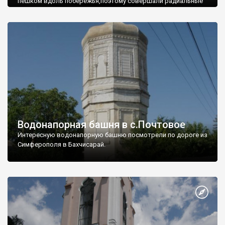
пешком вдоль побережья,поэтому совершали радиальные
вылазки из Оленевки.
Водонапорная башня в с.Почтовое
Интересную водонапорную башню посмотрели по дороге из
Симферополя в Бахчисарай.