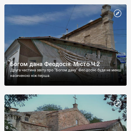
Богом дана Феодосія. Місто Ч.2
Друга частина звіту про "Богом дану" Феодосію буде не менш
насиченою ніж перша.