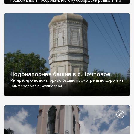
пешком вдоль побережья,поэтому совершали радиальные
вылазки из Оленевки.
Водонапорная башня в с.Почтовое
Интересную водонапорную башню посмотрели по дороге из
Симферополя в Бахчисарай.