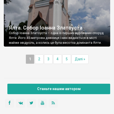
Ялта. Собор Іоанна Златоуста
Собор Іоанна Златоуста – одна із перших мурованих споруд
Ялти. Його 45-метрова дзвіниця і нині видніється в місті
майже звідусіль, а колись це була висотна домінанта Ялти.
1
2
3
4
5
Далі »
Станьте нашим автором