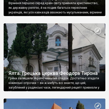
Вірменія першою серед країн світу прийняла християнство,
як державну релігію, й на подив багатьох пересічних
українців, які усіх кавказців вважають мусульманами, вірмени
є відданими вірянами Христа
Ялта. Грецька церква Феодора Тирона
Греки залишили Україні чималий спадок. Достатньо згадати
ніжинські огірочки – ви ж мабуть всі знаєте, що цей,
загублений у радянські часи, легендарний рецепт привезли у
Ніжин греки?