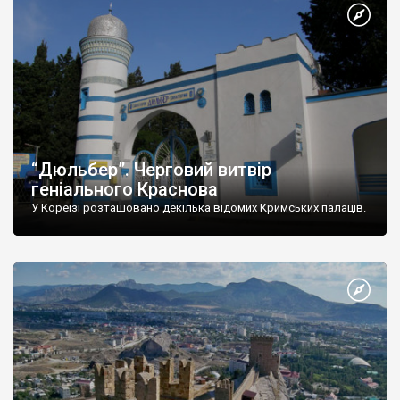
“Дюльбер”. Черговий витвір
геніального Краснова
У Кореїзі розташовано декілька відомих Кримських палаців.