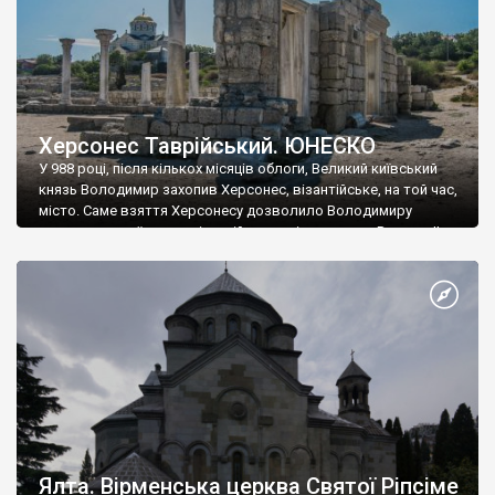
Херсонес Таврійський. ЮНЕСКО
У 988 році, після кількох місяців облоги, Великий київський
князь Володимир захопив Херсонес, візантійське, на той час,
місто. Саме взяття Херсонесу дозволило Володимиру
диктувати свої умови візантійському імператору Василю ІІ, та
одружитися з його дочкою Ганною. Цього ж року, в
Херсонесі Володимир-язичник, став Василем-християнином.
А потім було Хрещення Русі. На честь Херсонесу Таврійського
названо місто […]
Ялта. Вірменська церква Святої Ріпсіме