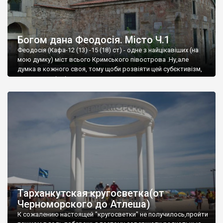
Богом дана Феодосія. Місто Ч.1
Феодосія (Кафа-12 (13) -15 (18) ст) - одне з найцікавіших (на
мою думку) міст всього Кримського півострова .Ну,але
думка в кожного своя, тому щоби розвіяти цей субєктивізм,
запрошую відвідати це
Тарханкутская кругосветка(от
Черноморского до Атлеша)
К сожалению настоящей "кругосветки" не получилось,пройти