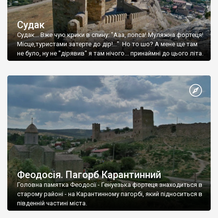
Судак
Судак... Вже чую крики в спину: "Ааа, попса! Муляжна фортеця!
Місце,туристами затерте до дір!..." Но то шо? А мене ще там
не було, ну не "дірявив" я там нічого... принаймні до цього літа.
Феодосія. Пагорб Карантинний
Головна памятка Феодосії - Генуезька фортеця знаходиться в
старому районі - на Карантинному пагорбі, який підноситься в
південній частині міста.