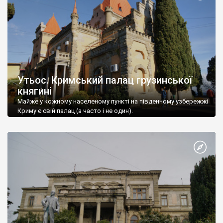
Утьос. Кримський палац грузинської
княгині
Майже у кожному населеному пункті на південному узбережжі
Криму є свій палац (а часто і не один).