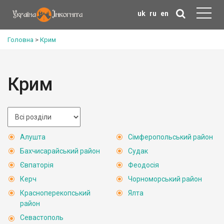
uk
ru
en
Головна
>
Крим
Крим
Алушта
Сімферопольський район
Бахчисарайський район
Судак
Євпаторія
Феодосія
Керч
Чорноморський район
Красноперекопський
Ялта
район
Севастополь