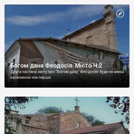
Богом дана Феодосія. Місто Ч.2
Друга частина звіту про "Богом дану" Феодосію буде не менш
насиченою ніж перша.