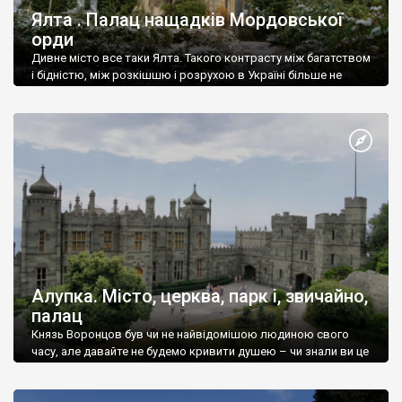
Ялта . Палац нащадків Мордовської
орди
Дивне місто все таки Ялта. Такого контрасту між багатством
і бідністю, між розкішшю і розрухою в Україні більше не
знайдеш.
Алупка. Місто, церква, парк і, звичайно,
палац
Князь Воронцов був чи не найвідомішою людиною свого
часу, але давайте не будемо кривити душею – чи знали ви це
прізвище до відвідин Алупки? Мабуть все таки ні.