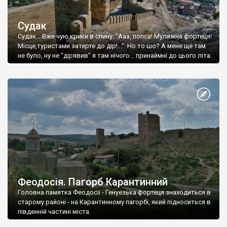
Судак
Судак... Вже чую крики в спину: "Ааа, попса! Муляжна фортеця!
Місце,туристами затерте до дір!..." Но то шо? А мене ще там
не було, ну не "дірявив" я там нічого... принаймні до цього літа.
Феодосія. Пагорб Карантинний
Головна памятка Феодосії - Генуезька фортеця знаходиться в
старому районі - на Карантинному пагорбі, який підноситься в
південній частині міста.