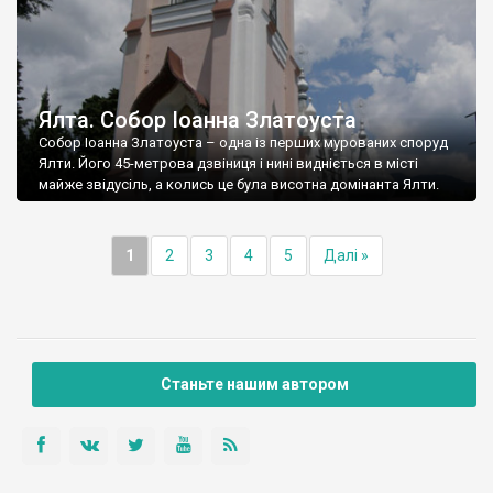
Ялта. Собор Іоанна Златоуста
Собор Іоанна Златоуста – одна із перших мурованих споруд
Ялти. Його 45-метрова дзвіниця і нині видніється в місті
майже звідусіль, а колись це була висотна домінанта Ялти.
1
2
3
4
5
Далі »
Станьте нашим автором