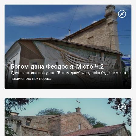
Богом дана Феодосія. Місто Ч.2
Друга частина звіту про "Богом дану" Феодосію буде не менш
насиченою ніж перша.