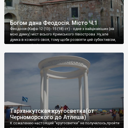
Богом дана Феодосія. Місто Ч.1
Феодосія (Кафа-12 (13) -15 (18) ст) - одне з найцікавіших (на
мою думку) міст всього Кримського півострова .Ну,але
думка в кожного своя, тому щоби розвіяти цей субєктивізм,
запрошую відвідати це
Тарханкутская кругосветка(от
Черноморского до Атлеша)
К сожалению настоящей "кругосветки" не получилось,пройти