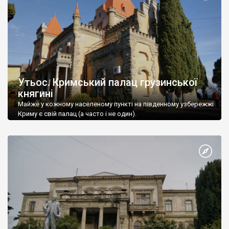
Утьос. Кримський палац грузинської
княгині
Майже у кожному населеному пункті на південному узбережжі
Криму є свій палац (а часто і не один).