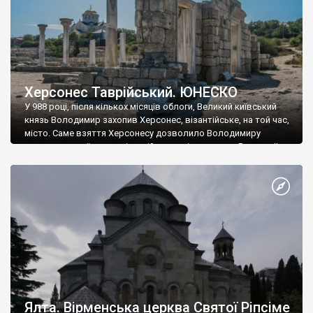
Херсонес Таврійський. ЮНЕСКО
У 988 році, після кількох місяців облоги, Великий київський
князь Володимир захопив Херсонес, візантійське, на той час,
місто. Саме взяття Херсонесу дозволило Володимиру
диктувати свої умови візантійському імператору Василю ІІ, та
одружитися з його дочкою Ганною. Цього ж року, в
Херсонесі Володимир-язичник, став Василем-християнином.
А потім було Хрещення Русі. На честь Херсонесу Таврійського
названо місто […]
Ялта. Вірменська церква Святої Ріпсіме