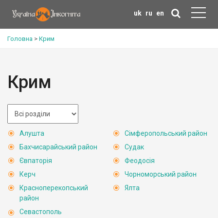
uk
ru
en
Головна
>
Крим
Крим
Алушта
Сімферопольський район
Бахчисарайський район
Судак
Євпаторія
Феодосія
Керч
Чорноморський район
Красноперекопський
Ялта
район
Севастополь