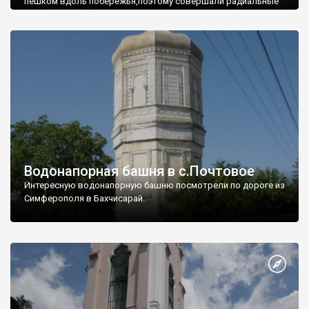
пешком вдоль побережья,поэтому совершали радиальные
вылазки из Оленевки.
Водонапорная башня в с.Почтовое
Интересную водонапорную башню посмотрели по дороге из
Симферополя в Бахчисарай.