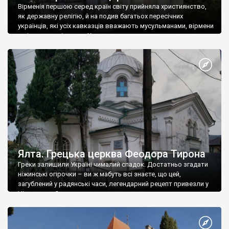
Вірменія першою серед країн світу прийняла християнство,
як державну релігію, й на подив багатьох пересічних
українців, які усіх кавказців вважають мусульманами, вірмени
є відданими вірянами Христа
Ялта. Грецька церква Феодора Тирона
Греки залишили Україні чималий спадок. Достатньо згадати
ніжинські огірочки – ви ж мабуть всі знаєте, що цей,
загублений у радянські часи, легендарний рецепт привезли у
Ніжин греки?