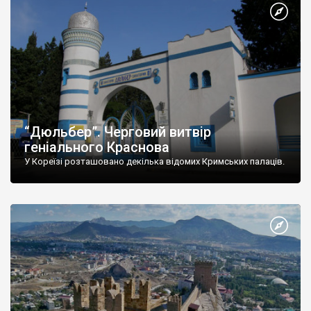
“Дюльбер”. Черговий витвір
геніального Краснова
У Кореїзі розташовано декілька відомих Кримських палаців.