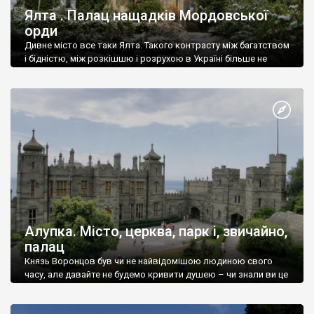
Ялта . Палац нащадків Мордовської
орди
Дивне місто все таки Ялта. Такого контрасту між багатством
і бідністю, між розкішшю і розрухою в Україні більше не
знайдеш.
Алупка. Місто, церква, парк і, звичайно,
палац
Князь Воронцов був чи не найвідомішою людиною свого
часу, але давайте не будемо кривити душею – чи знали ви це
прізвище до відвідин Алупки? Мабуть все таки ні.