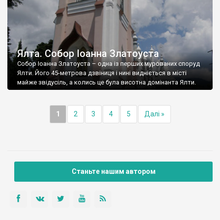
Ялта. Собор Іоанна Златоуста
Собор Іоанна Златоуста – одна із перших мурованих споруд
Ялти. Його 45-метрова дзвіниця і нині видніється в місті
майже звідусіль, а колись це була висотна домінанта Ялти.
1
2
3
4
5
Далі »
Станьте нашим автором