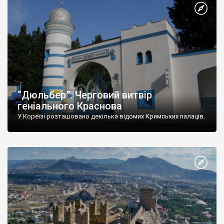
“Дюльбер”. Черговий витвір
геніального Краснова
У Кореїзі розташовано декілька відомих Кримських палаців.