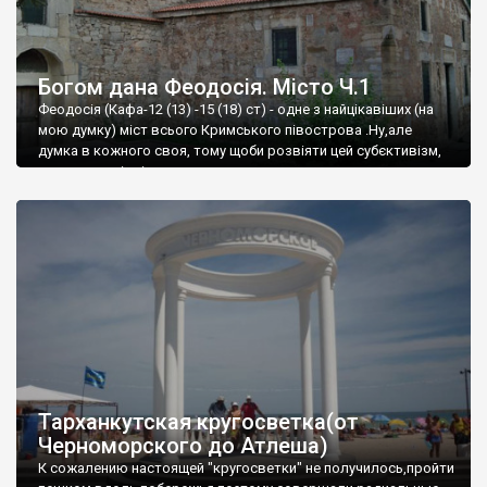
Богом дана Феодосія. Місто Ч.1
Феодосія (Кафа-12 (13) -15 (18) ст) - одне з найцікавіших (на
мою думку) міст всього Кримського півострова .Ну,але
думка в кожного своя, тому щоби розвіяти цей субєктивізм,
запрошую відвідати це
Тарханкутская кругосветка(от
Черноморского до Атлеша)
К сожалению настоящей "кругосветки" не получилось,пройти