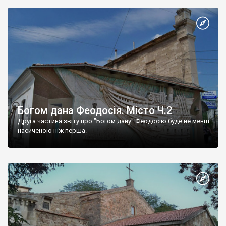
Богом дана Феодосія. Місто Ч.2
Друга частина звіту про "Богом дану" Феодосію буде не менш
насиченою ніж перша.