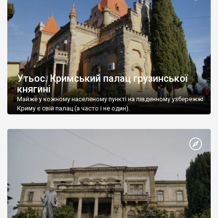
Утьос. Кримський палац грузинської
княгині
Майже у кожному населеному пункті на південному узбережжі
Криму є свій палац (а часто і не один).