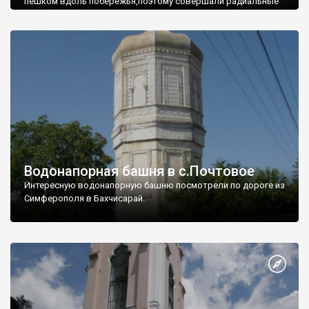
пешком вдоль побережья,поэтому совершали радиальные
вылазки из Оленевки.
Водонапорная башня в с.Почтовое
Интересную водонапорную башню посмотрели по дороге из
Симферополя в Бахчисарай.