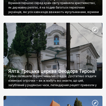
Вірменія першою серед країн світу прийняла християнство,
як державну релігію, й на подив багатьох пересічних
українців, які усіх кавказців вважають мусульманами, вірмени
є відданими вірянами Христа
Ялта. Грецька церква Феодора Тирона
Греки залишили Україні чималий спадок. Достатньо згадати
ніжинські огірочки – ви ж мабуть всі знаєте, що цей,
загублений у радянські часи, легендарний рецепт привезли у
Ніжин греки?