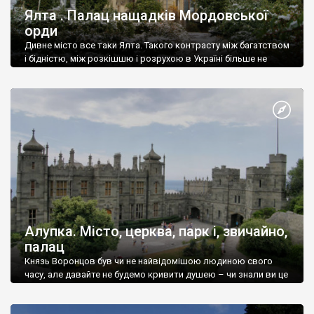
Ялта . Палац нащадків Мордовської
орди
Дивне місто все таки Ялта. Такого контрасту між багатством
і бідністю, між розкішшю і розрухою в Україні більше не
знайдеш.
Алупка. Місто, церква, парк і, звичайно,
палац
Князь Воронцов був чи не найвідомішою людиною свого
часу, але давайте не будемо кривити душею – чи знали ви це
прізвище до відвідин Алупки? Мабуть все таки ні.