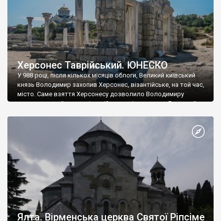
Херсонес Таврійський. ЮНЕСКО
У 988 році, після кількох місяців облоги, Великий київський
князь Володимир захопив Херсонес, візантійське, на той час,
місто. Саме взяття Херсонесу дозволило Володимиру
диктувати свої умови візантійському імператору Василю ІІ, та
одружитися з його дочкою Ганною. Цього ж року, в
Херсонесі Володимир-язичник, став Василем-християнином.
А потім було Хрещення Русі. На честь Херсонесу Таврійського
названо місто […]
Ялта. Вірменська церква Святої Ріпсіме