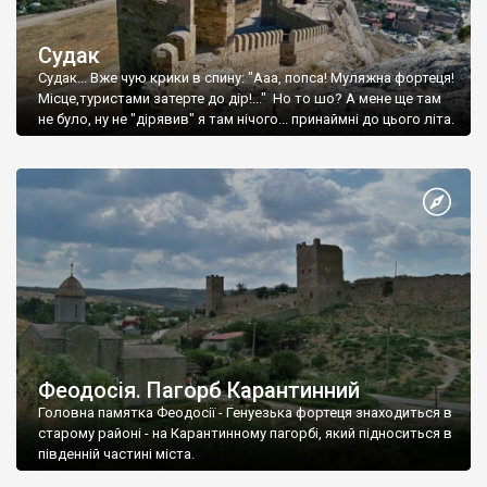
Судак
Судак... Вже чую крики в спину: "Ааа, попса! Муляжна фортеця!
Місце,туристами затерте до дір!..." Но то шо? А мене ще там
не було, ну не "дірявив" я там нічого... принаймні до цього літа.
Феодосія. Пагорб Карантинний
Головна памятка Феодосії - Генуезька фортеця знаходиться в
старому районі - на Карантинному пагорбі, який підноситься в
південній частині міста.