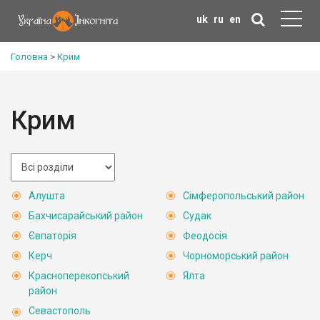
uk
ru
en
Головна
>
Крим
Крим
Алушта
Сімферопольський район
Бахчисарайський район
Судак
Євпаторія
Феодосія
Керч
Чорноморський район
Красноперекопський
Ялта
район
Севастополь