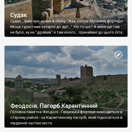
Судак
Судак... Вже чую крики в спину: "Ааа, попса! Муляжна фортеця!
Місце,туристами затерте до дір!..." Но то шо? А мене ще там
не було, ну не "дірявив" я там нічого... принаймні до цього літа.
Феодосія. Пагорб Карантинний
Головна памятка Феодосії - Генуезька фортеця знаходиться в
старому районі - на Карантинному пагорбі, який підноситься в
південній частині міста.