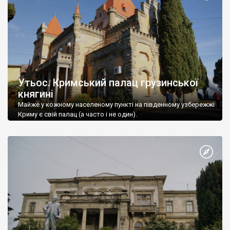
Утьос. Кримський палац грузинської
княгині
Майже у кожному населеному пункті на південному узбережжі
Криму є свій палац (а часто і не один).