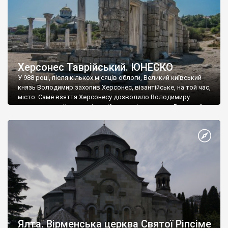
Херсонес Таврійський. ЮНЕСКО
У 988 році, після кількох місяців облоги, Великий київський
князь Володимир захопив Херсонес, візантійське, на той час,
місто. Саме взяття Херсонесу дозволило Володимиру
диктувати свої умови візантійському імператору Василю ІІ, та
одружитися з його дочкою Ганною. Цього ж року, в
Херсонесі Володимир-язичник, став Василем-християнином.
А потім було Хрещення Русі. На честь Херсонесу Таврійського
названо місто […]
Ялта. Вірменська церква Святої Ріпсіме