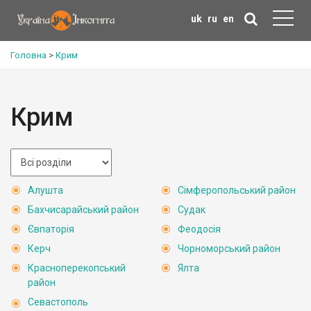
uk
ru
en
Головна
>
Крим
Крим
Алушта
Сімферопольський район
Бахчисарайський район
Судак
Євпаторія
Феодосія
Керч
Чорноморський район
Красноперекопський
Ялта
район
Севастополь