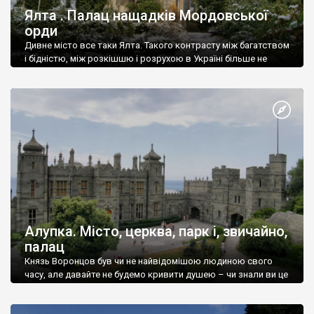
Ялта . Палац нащадків Мордовської
орди
Дивне місто все таки Ялта. Такого контрасту між багатством
і бідністю, між розкішшю і розрухою в Україні більше не
знайдеш.
Алупка. Місто, церква, парк і, звичайно,
палац
Князь Воронцов був чи не найвідомішою людиною свого
часу, але давайте не будемо кривити душею – чи знали ви це
прізвище до відвідин Алупки? Мабуть все таки ні.