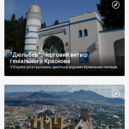
“Дюльбер”. Черговий витвір
геніального Краснова
У Кореїзі розташовано декілька відомих Кримських палаців.