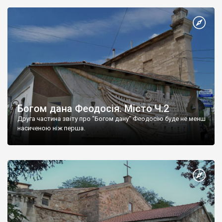
Богом дана Феодосія. Місто Ч.2
Друга частина звіту про "Богом дану" Феодосію буде не менш
насиченою ніж перша.