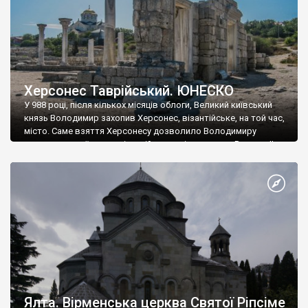
Херсонес Таврійський. ЮНЕСКО
У 988 році, після кількох місяців облоги, Великий київський
князь Володимир захопив Херсонес, візантійське, на той час,
місто. Саме взяття Херсонесу дозволило Володимиру
диктувати свої умови візантійському імператору Василю ІІ, та
одружитися з його дочкою Ганною. Цього ж року, в
Херсонесі Володимир-язичник, став Василем-християнином.
А потім було Хрещення Русі. На честь Херсонесу Таврійського
названо місто […]
Ялта. Вірменська церква Святої Ріпсіме