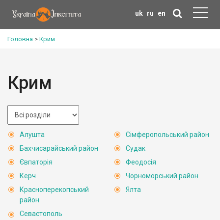
uk
ru
en
Головна
>
Крим
Крим
Алушта
Сімферопольський район
Бахчисарайський район
Судак
Євпаторія
Феодосія
Керч
Чорноморський район
Красноперекопський
Ялта
район
Севастополь