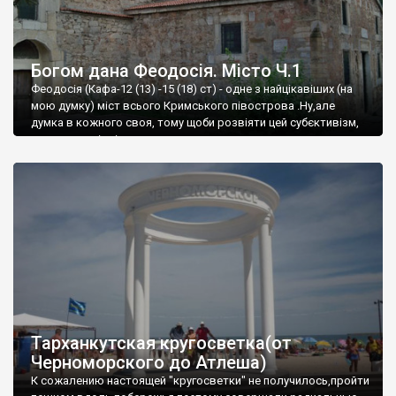
Богом дана Феодосія. Місто Ч.1
Феодосія (Кафа-12 (13) -15 (18) ст) - одне з найцікавіших (на
мою думку) міст всього Кримського півострова .Ну,але
думка в кожного своя, тому щоби розвіяти цей субєктивізм,
запрошую відвідати це
Тарханкутская кругосветка(от
Черноморского до Атлеша)
К сожалению настоящей "кругосветки" не получилось,пройти