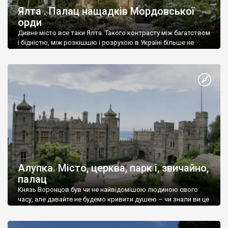
Ялта . Палац нащадків Мордовської
орди
Дивне місто все таки Ялта. Такого контрасту між багатством
і бідністю, між розкішшю і розрухою в Україні більше не
знайдеш.
Алупка. Місто, церква, парк і, звичайно,
палац
Князь Воронцов був чи не найвідомішою людиною свого
часу, але давайте не будемо кривити душею – чи знали ви це
прізвище до відвідин Алупки? Мабуть все таки ні.