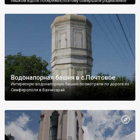
пешком вдоль побережья,поэтому совершали радиальные
вылазки из Оленевки.
Водонапорная башня в с.Почтовое
Интересную водонапорную башню посмотрели по дороге из
Симферополя в Бахчисарай.