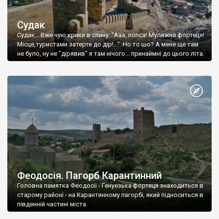
Судак
Судак... Вже чую крики в спину: "Ааа, попса! Муляжна фортеця!
Місце,туристами затерте до дір!..." Но то шо? А мене ще там
не було, ну не "дірявив" я там нічого... принаймні до цього літа.
Феодосія. Пагорб Карантинний
Головна памятка Феодосії - Генуезька фортеця знаходиться в
старому районі - на Карантинному пагорбі, який підноситься в
південній частині міста.