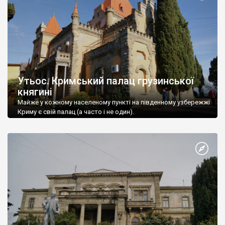
Утьос. Кримський палац грузинської
княгині
Майже у кожному населеному пункті на південному узбережжі
Криму є свій палац (а часто і не один).