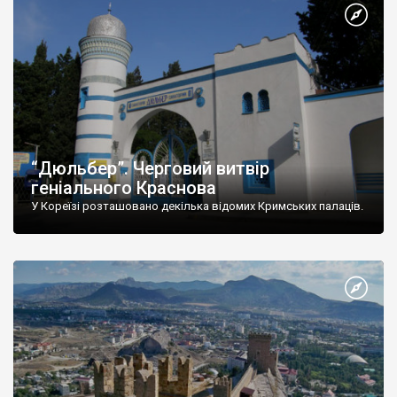
“Дюльбер”. Черговий витвір
геніального Краснова
У Кореїзі розташовано декілька відомих Кримських палаців.