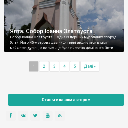
Ялта. Собор Іоанна Златоуста
Собор Іоанна Златоуста – одна із перших мурованих споруд
Ялти. Його 45-метрова дзвіниця і нині видніється в місті
майже звідусіль, а колись це була висотна домінанта Ялти.
1
2
3
4
5
Далі »
Станьте нашим автором