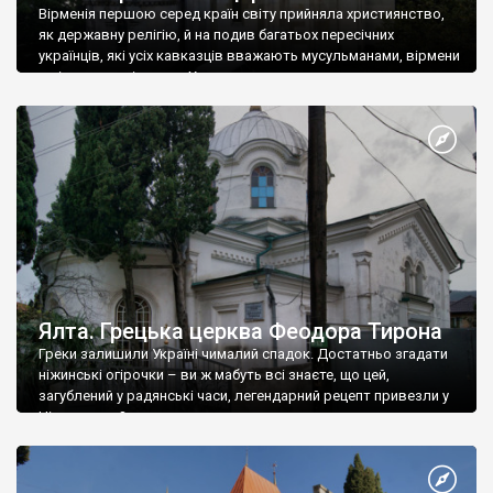
Вірменія першою серед країн світу прийняла християнство,
як державну релігію, й на подив багатьох пересічних
українців, які усіх кавказців вважають мусульманами, вірмени
є відданими вірянами Христа
Ялта. Грецька церква Феодора Тирона
Греки залишили Україні чималий спадок. Достатньо згадати
ніжинські огірочки – ви ж мабуть всі знаєте, що цей,
загублений у радянські часи, легендарний рецепт привезли у
Ніжин греки?