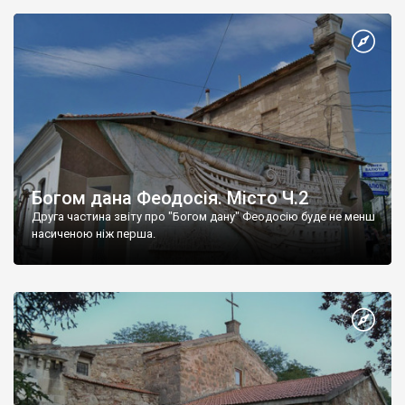
Богом дана Феодосія. Місто Ч.2
Друга частина звіту про "Богом дану" Феодосію буде не менш
насиченою ніж перша.