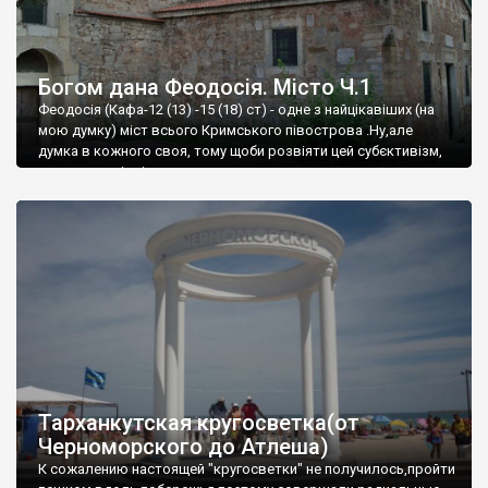
Богом дана Феодосія. Місто Ч.1
Феодосія (Кафа-12 (13) -15 (18) ст) - одне з найцікавіших (на
мою думку) міст всього Кримського півострова .Ну,але
думка в кожного своя, тому щоби розвіяти цей субєктивізм,
запрошую відвідати це
Тарханкутская кругосветка(от
Черноморского до Атлеша)
К сожалению настоящей "кругосветки" не получилось,пройти