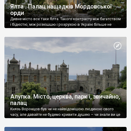
Ялта . Палац нащадків Мордовської
орди
Дивне місто все таки Ялта. Такого контрасту між багатством
і бідністю, між розкішшю і розрухою в Україні більше не
знайдеш.
Алупка. Місто, церква, парк і, звичайно,
палац
Князь Воронцов був чи не найвідомішою людиною свого
часу, але давайте не будемо кривити душею – чи знали ви це
прізвище до відвідин Алупки? Мабуть все таки ні.