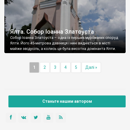
Ялта. Собор Іоанна Златоуста
Собор Іоанна Златоуста – одна із перших мурованих споруд
Ялти. Його 45-метрова дзвіниця і нині видніється в місті
майже звідусіль, а колись це була висотна домінанта Ялти.
1
2
3
4
5
Далі »
Станьте нашим автором