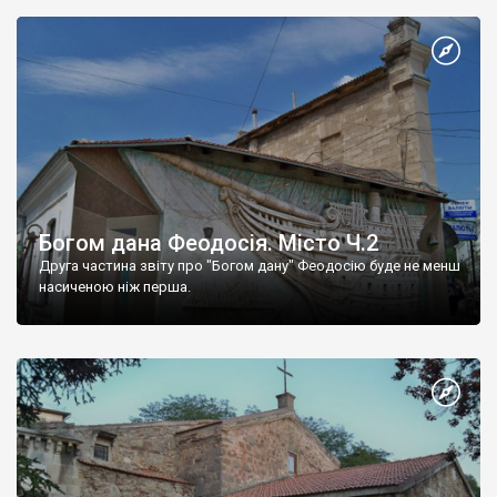
Богом дана Феодосія. Місто Ч.2
Друга частина звіту про "Богом дану" Феодосію буде не менш
насиченою ніж перша.