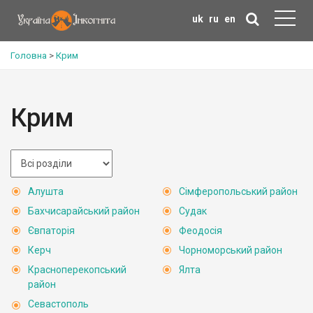
uk
ru
en
Головна
>
Крим
Крим
Алушта
Сімферопольський район
Бахчисарайський район
Судак
Євпаторія
Феодосія
Керч
Чорноморський район
Красноперекопський
Ялта
район
Севастополь