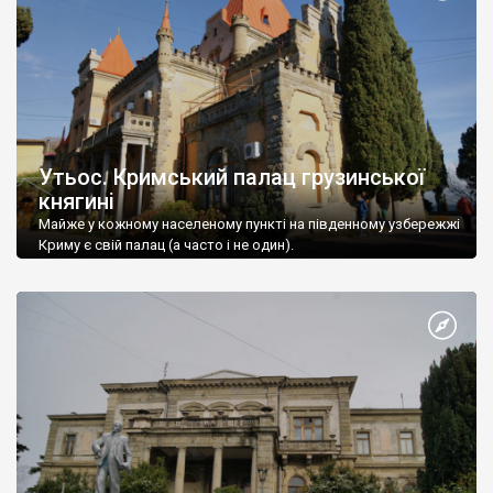
Утьос. Кримський палац грузинської
княгині
Майже у кожному населеному пункті на південному узбережжі
Криму є свій палац (а часто і не один).