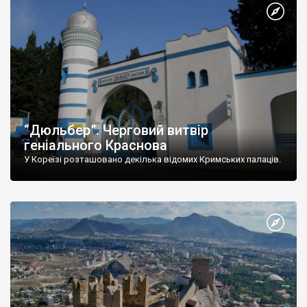
“Дюльбер”. Черговий витвір
геніального Краснова
У Кореїзі розташовано декілька відомих Кримських палаців.