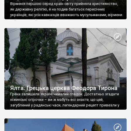
Вірменія першою серед країн світу прийняла християнство,
як державну релігію, й на подив багатьох пересічних
українців, які усіх кавказців вважають мусульманами, вірмени
є відданими вірянами Христа
Ялта. Грецька церква Феодора Тирона
Греки залишили Україні чималий спадок. Достатньо згадати
ніжинські огірочки – ви ж мабуть всі знаєте, що цей,
загублений у радянські часи, легендарний рецепт привезли у
Ніжин греки?