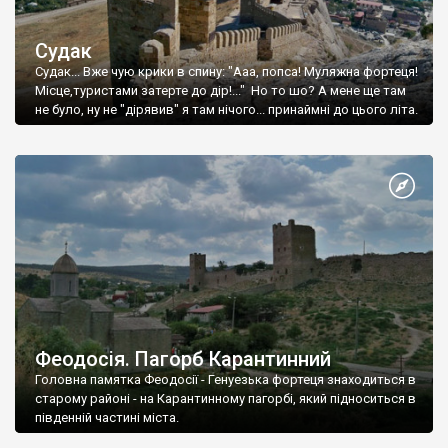
Судак
Судак... Вже чую крики в спину: "Ааа, попса! Муляжна фортеця!
Місце,туристами затерте до дір!..." Но то шо? А мене ще там
не було, ну не "дірявив" я там нічого... принаймні до цього літа.
Феодосія. Пагорб Карантинний
Головна памятка Феодосії - Генуезька фортеця знаходиться в
старому районі - на Карантинному пагорбі, який підноситься в
південній частині міста.