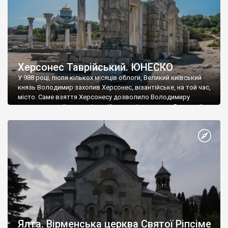
Херсонес Таврійський. ЮНЕСКО
У 988 році, після кількох місяців облоги, Великий київський
князь Володимир захопив Херсонес, візантійське, на той час,
місто. Саме взяття Херсонесу дозволило Володимиру
диктувати свої умови візантійському імператору Василю ІІ, та
одружитися з його дочкою Ганною. Цього ж року, в
Херсонесі Володимир-язичник, став Василем-християнином.
А потім було Хрещення Русі. На честь Херсонесу Таврійського
названо місто […]
Ялта. Вірменська церква Святої Ріпсіме