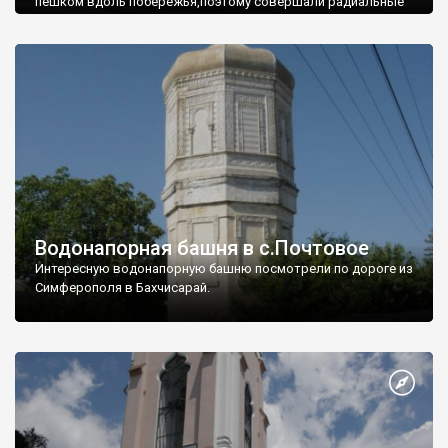
пешком вдоль побережья,поэтому совершали радиальные
вылазки из Оленевки.
Водонапорная башня в с.Почтовое
Интересную водонапорную башню посмотрели по дороге из
Симферополя в Бахчисарай.