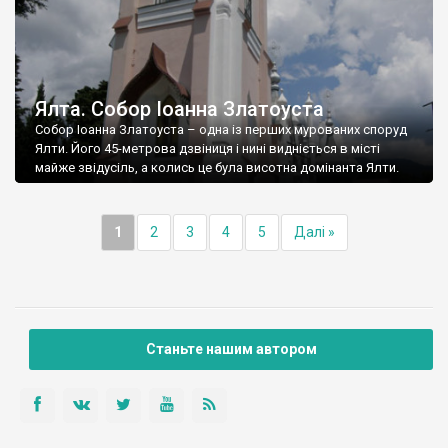
Ялта. Собор Іоанна Златоуста
Собор Іоанна Златоуста – одна із перших мурованих споруд
Ялти. Його 45-метрова дзвіниця і нині видніється в місті
майже звідусіль, а колись це була висотна домінанта Ялти.
1
2
3
4
5
Далі »
Станьте нашим автором