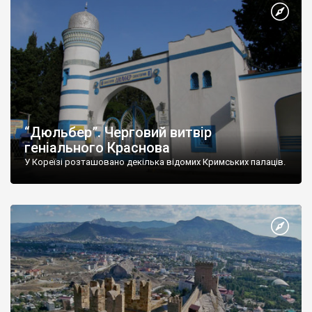
“Дюльбер”. Черговий витвір
геніального Краснова
У Кореїзі розташовано декілька відомих Кримських палаців.