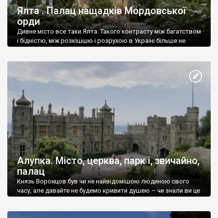
Ялта . Палац нащадків Мордовської
орди
Дивне місто все таки Ялта. Такого контрасту між багатством
і бідністю, між розкішшю і розрухою в Україні більше не
знайдеш.
Алупка. Місто, церква, парк і, звичайно,
палац
Князь Воронцов був чи не найвідомішою людиною свого
часу, але давайте не будемо кривити душею – чи знали ви це
прізвище до відвідин Алупки? Мабуть все таки ні.