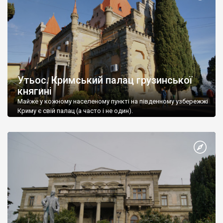
Утьос. Кримський палац грузинської
княгині
Майже у кожному населеному пункті на південному узбережжі
Криму є свій палац (а часто і не один).