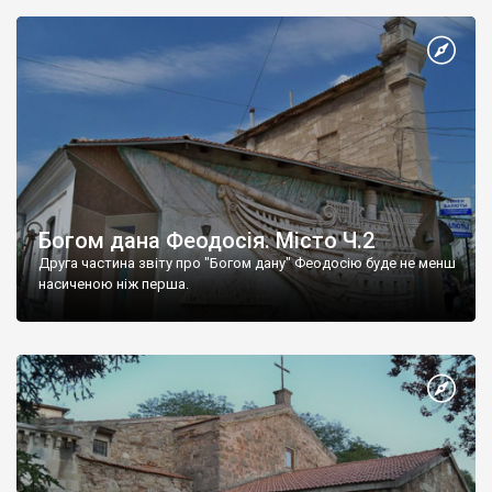
Богом дана Феодосія. Місто Ч.2
Друга частина звіту про "Богом дану" Феодосію буде не менш
насиченою ніж перша.