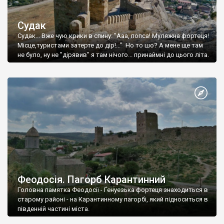
Судак
Судак... Вже чую крики в спину: "Ааа, попса! Муляжна фортеця!
Місце,туристами затерте до дір!..." Но то шо? А мене ще там
не було, ну не "дірявив" я там нічого... принаймні до цього літа.
Феодосія. Пагорб Карантинний
Головна памятка Феодосії - Генуезька фортеця знаходиться в
старому районі - на Карантинному пагорбі, який підноситься в
південній частині міста.