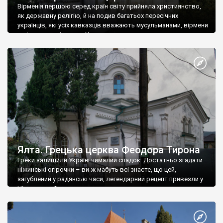
Вірменія першою серед країн світу прийняла християнство,
як державну релігію, й на подив багатьох пересічних
українців, які усіх кавказців вважають мусульманами, вірмени
є відданими вірянами Христа
Ялта. Грецька церква Феодора Тирона
Греки залишили Україні чималий спадок. Достатньо згадати
ніжинські огірочки – ви ж мабуть всі знаєте, що цей,
загублений у радянські часи, легендарний рецепт привезли у
Ніжин греки?