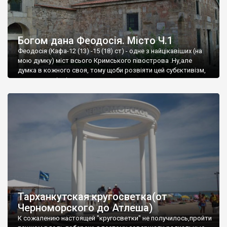
Богом дана Феодосія. Місто Ч.1
Феодосія (Кафа-12 (13) -15 (18) ст) - одне з найцікавіших (на
мою думку) міст всього Кримського півострова .Ну,але
думка в кожного своя, тому щоби розвіяти цей субєктивізм,
запрошую відвідати це
Тарханкутская кругосветка(от
Черноморского до Атлеша)
К сожалению настоящей "кругосветки" не получилось,пройти