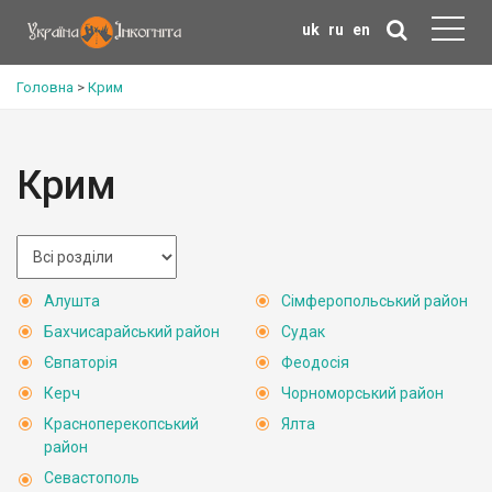
uk
ru
en
Головна
>
Крим
Крим
Алушта
Сімферопольський район
Бахчисарайський район
Судак
Євпаторія
Феодосія
Керч
Чорноморський район
Красноперекопський
Ялта
район
Севастополь