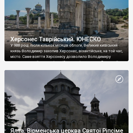
Херсонес Таврійський. ЮНЕСКО
У 988 році, після кількох місяців облоги, Великий київський
князь Володимир захопив Херсонес, візантійське, на той час,
місто. Саме взяття Херсонесу дозволило Володимиру
диктувати свої умови візантійському імператору Василю ІІ, та
одружитися з його дочкою Ганною. Цього ж року, в
Херсонесі Володимир-язичник, став Василем-християнином.
А потім було Хрещення Русі. На честь Херсонесу Таврійського
названо місто […]
Ялта. Вірменська церква Святої Ріпсіме