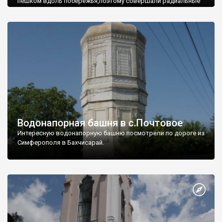
пешком вдоль побережья,поэтому совершали радиальные
вылазки из Оленевки.
Водонапорная башня в с.Почтовое
Интересную водонапорную башню посмотрели по дороге из
Симферополя в Бахчисарай.