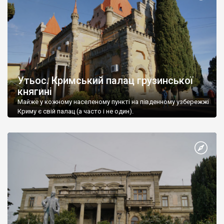
Утьос. Кримський палац грузинської
княгині
Майже у кожному населеному пункті на південному узбережжі
Криму є свій палац (а часто і не один).