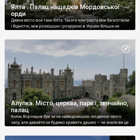
Ялта . Палац нащадків Мордовської
орди
Дивне місто все таки Ялта. Такого контрасту між багатством
і бідністю, між розкішшю і розрухою в Україні більше не
знайдеш.
Алупка. Місто, церква, парк і, звичайно,
палац
Князь Воронцов був чи не найвідомішою людиною свого
часу, але давайте не будемо кривити душею – чи знали ви це
прізвище до відвідин Алупки? Мабуть все таки ні.