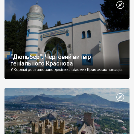
“Дюльбер”. Черговий витвір
геніального Краснова
У Кореїзі розташовано декілька відомих Кримських палаців.