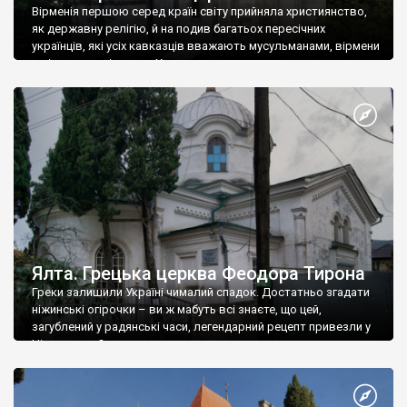
Вірменія першою серед країн світу прийняла християнство,
як державну релігію, й на подив багатьох пересічних
українців, які усіх кавказців вважають мусульманами, вірмени
є відданими вірянами Христа
Ялта. Грецька церква Феодора Тирона
Греки залишили Україні чималий спадок. Достатньо згадати
ніжинські огірочки – ви ж мабуть всі знаєте, що цей,
загублений у радянські часи, легендарний рецепт привезли у
Ніжин греки?