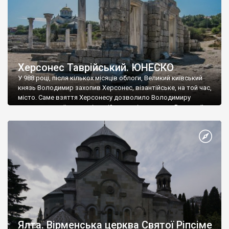
Херсонес Таврійський. ЮНЕСКО
У 988 році, після кількох місяців облоги, Великий київський
князь Володимир захопив Херсонес, візантійське, на той час,
місто. Саме взяття Херсонесу дозволило Володимиру
диктувати свої умови візантійському імператору Василю ІІ, та
одружитися з його дочкою Ганною. Цього ж року, в
Херсонесі Володимир-язичник, став Василем-християнином.
А потім було Хрещення Русі. На честь Херсонесу Таврійського
названо місто […]
Ялта. Вірменська церква Святої Ріпсіме