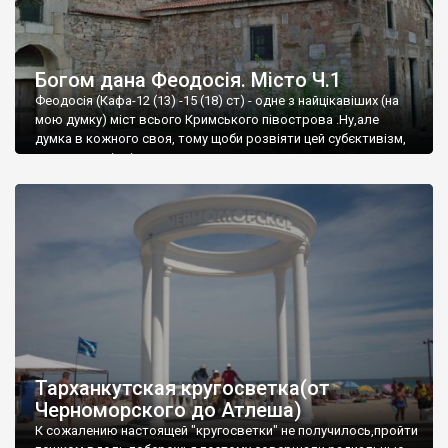
Богом дана Феодосія. Місто Ч.1
Феодосія (Кафа-12 (13) -15 (18) ст) - одне з найцікавіших (на
мою думку) міст всього Кримського півострова .Ну,але
думка в кожного своя, тому щоби розвіяти цей субєктивізм,
запрошую відвідати це
Тарханкутская кругосветка(от
Черноморского до Атлеша)
К сожалению настоящей "кругосветки" не получилось,пройти