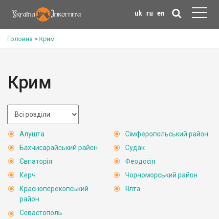
uk
ru
en
Головна
>
Крим
Крим
Алушта
Сімферопольський район
Бахчисарайський район
Судак
Євпаторія
Феодосія
Керч
Чорноморський район
Красноперекопський
Ялта
район
Севастополь