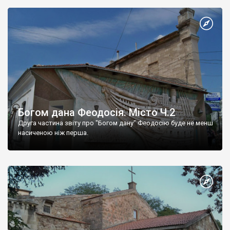
Богом дана Феодосія. Місто Ч.2
Друга частина звіту про "Богом дану" Феодосію буде не менш
насиченою ніж перша.