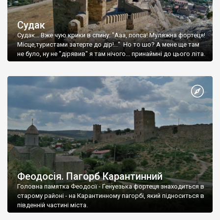
Судак
Судак... Вже чую крики в спину: "Ааа, попса! Муляжна фортеця!
Місце,туристами затерте до дір!..." Но то шо? А мене ще там
не було, ну не "дірявив" я там нічого... принаймні до цього літа.
Феодосія. Пагорб Карантинний
Головна памятка Феодосії - Генуезька фортеця знаходиться в
старому районі - на Карантинному пагорбі, який підноситься в
південній частині міста.