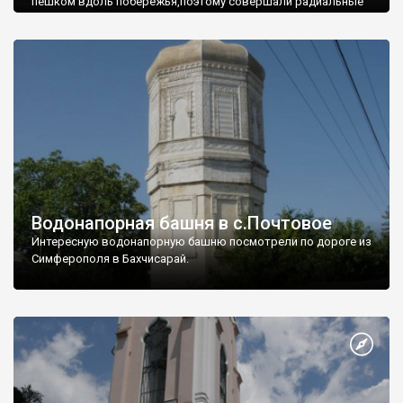
пешком вдоль побережья,поэтому совершали радиальные
вылазки из Оленевки.
Водонапорная башня в с.Почтовое
Интересную водонапорную башню посмотрели по дороге из
Симферополя в Бахчисарай.