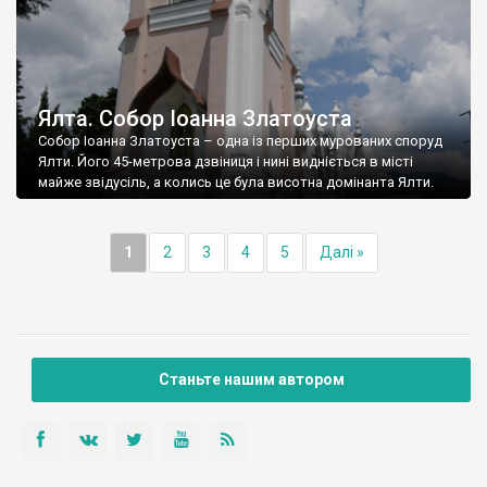
Ялта. Собор Іоанна Златоуста
Собор Іоанна Златоуста – одна із перших мурованих споруд
Ялти. Його 45-метрова дзвіниця і нині видніється в місті
майже звідусіль, а колись це була висотна домінанта Ялти.
1
2
3
4
5
Далі »
Станьте нашим автором