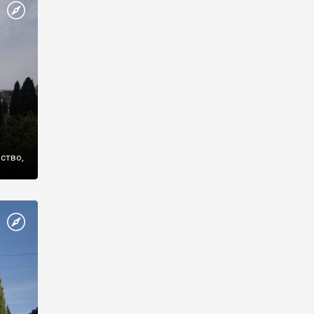
же
нство,