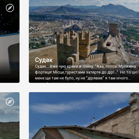
Судак
Судак... Вже чую крики в спину: "Ааа, попса! Муляжна
фортеця! Місце,туристами затерте до дір!..." Но то шо
мене ще там не було, ну не "дірявив" я там нічого...
принаймні до цього літа.