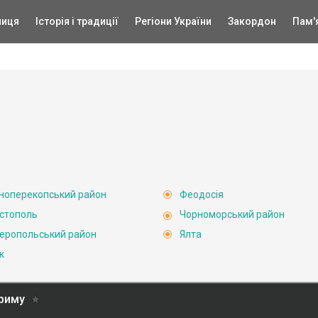
ниця
Історія і традиції
Регіони України
Закордон
Пам'
ноперекопський район
Феодосія
стополь
Чорноморський район
еропольський район
Ялта
к