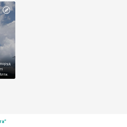
споруд
ті
Ялти.
та”