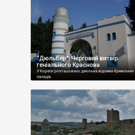
“Дюльбер”. Черговий витвір
геніального Краснова
У Кореїзі розташовано декілька відомих Кримських
палаців.