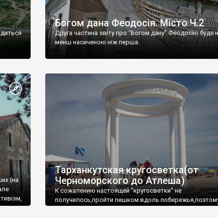
Богом дана Феодосія. Місто Ч.2
одиться
Друга частина звіту про "Богом дану" Феодосію буде 
менш насиченою ніж перша.
Тарханкутская кругосветка(от
Черноморского до Атлеша)
ших (на
але
К сожалению настоящей "кругосветки" не
тивізм,
получилось,пройти пешком вдоль побережья,поэтом
совершали радиальные вылазки из Оленевки.