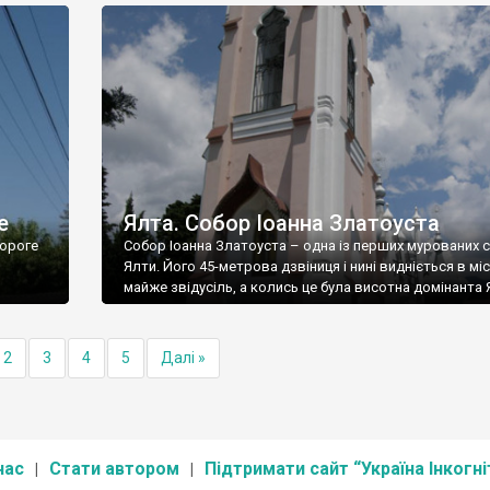
е
Ялта. Собор Іоанна Златоуста
ороге
Собор Іоанна Златоуста – одна із перших мурованих 
Ялти. Його 45-метрова дзвіниця і нині видніється в міс
майже звідусіль, а колись це була висотна домінанта 
2
3
4
5
Далі »
нас
Стати автором
Підтримати сайт “Україна Інкогні