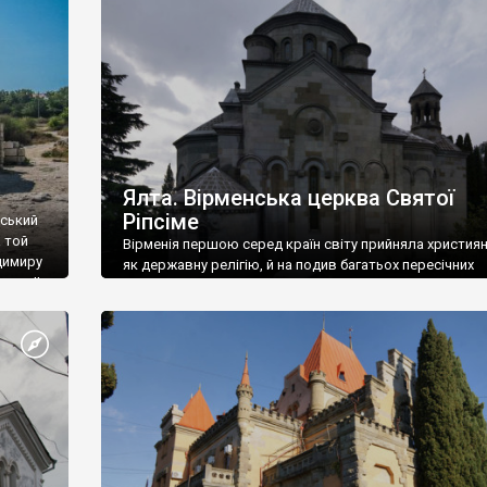
ефактів
називаються «повстяками» (postaki)…” “Вино. Крим
єкту
виробляє відмінне вино і його вдосталь: воно все ду
го».
легке біле і дуже […]
ти та
Ялта. Вірменська церква Святої
Ріпсіме
вський
 той
Вірменія першою серед країн світу прийняла христия
димиру
як державну релігію, й на подив багатьох пересічних
илю ІІ,
українців, які усіх кавказців вважають мусульманами,
 в
вірмени є відданими вірянами Христа