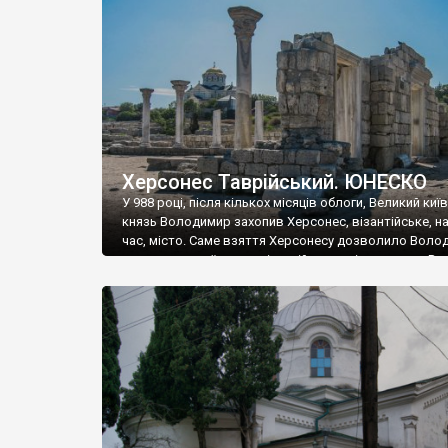
музею «Новгородський музей-заповідник» сотні арт
візантійської доби. Раритети викрадені з фондів об’
культурної спадщини ЮНЕСКО «Херсонеса Таврійсько
Офіційно – на виставку «Золото Візантії», але експер
влада в Україні вважають це лише […]
Херсонес Таврійський. ЮНЕСКО
У 988 році, після кількох місяців облоги, Великий киї
князь Володимир захопив Херсонес, візантійське, на
час, місто. Саме взяття Херсонесу дозволило Воло
диктувати свої умови візантійському імператору Вас
та одружитися з його дочкою Ганною. Цього ж року,
Херсонесі Володимир-язичник, став Василем-
християнином. А потім було Хрещення Русі. На честь
Херсонесу Таврійського названо місто […]