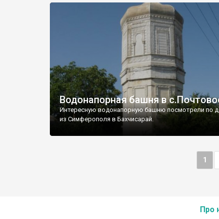
Водонапорная башня в с.Почтово
Интересную водонапорную башню посмотрели по д
из Симферополя в Бахчисарай.
1
Про 