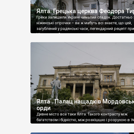
Ялта. Грецька церква Феодора Ти
Греки залишили Україні чималий спадок. Достатньо 
ніжинські огірочки – ви ж мабуть всі знаєте, що цей,
загублений у радянські часи, легендарний рецепт пр
Ніжин греки?
Ялта . Палац нащадків Мордовськ
орди
Дивне місто все таки Ялта. Такого контрасту між
багатством і бідністю, між розкішшю і розрухою в Ук
більше не знайдеш.