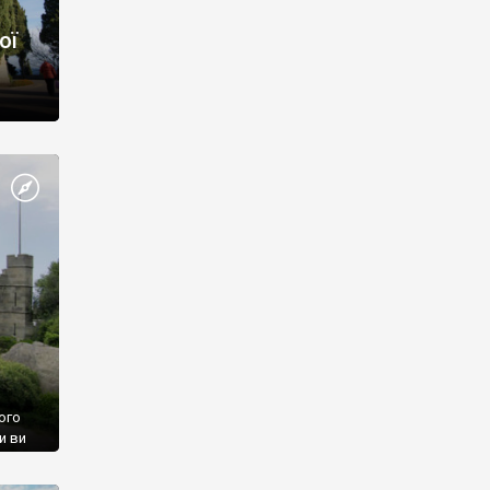
ої
ого
и ви