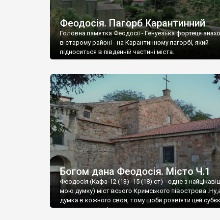
Феодосія. Пагорб Карантинний
Головна памятка Феодосії - Генуезька фортеця знах
в старому районі - на Карантинному пагорбі, який
підноситься в південній частині міста.
Богом дана Феодосія. Місто Ч.1
Феодосія (Кафа-12 (13) -15 (18) ст) - одне з найцікаві
мою думку) міст всього Кримського півострова .Ну,
думка в кожного своя, тому щоби розвіяти цей субєк
запрошую відвідати це