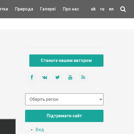
ятки
Природа
Галереї
Про нас
uk
ru
en
Станьте нашим автором
Підтримати сайт
Вхід