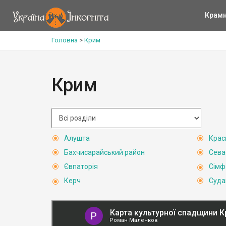
Крам
Головна
>
Крим
Крим
Алушта
Крас
Бахчисарайський район
Сева
Євпаторія
Сімф
Керч
Суда