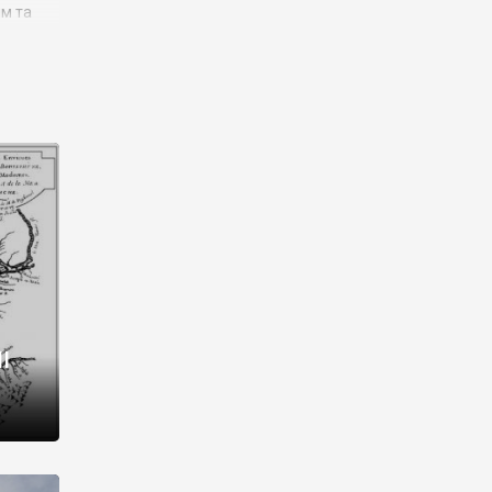
им та
ора і
є
го типу,
ей-
рний
ста:
 райони
від 2
I
і,
рукти,
 котрі