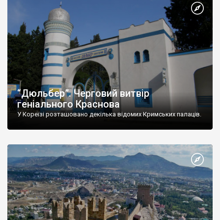
“Дюльбер”. Черговий витвір
геніального Краснова
У Кореїзі розташовано декілька відомих Кримських палаців.