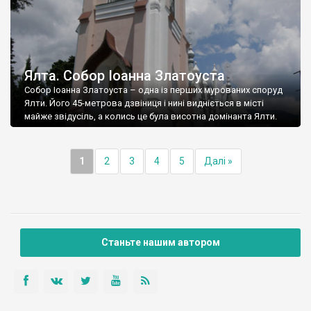
Ялта. Собор Іоанна Златоуста
Собор Іоанна Златоуста – одна із перших мурованих споруд
Ялти. Його 45-метрова дзвіниця і нині видніється в місті
майже звідусіль, а колись це була висотна домінанта Ялти.
1
2
3
4
5
Далі »
Станьте нашим автором