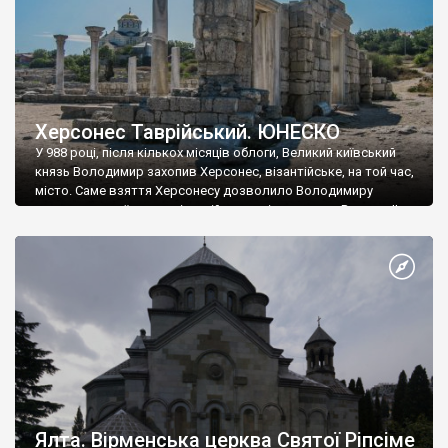
Херсонес Таврійський. ЮНЕСКО
У 988 році, після кількох місяців облоги, Великий київський
князь Володимир захопив Херсонес, візантійське, на той час,
місто. Саме взяття Херсонесу дозволило Володимиру
диктувати свої умови візантійському імператору Василю ІІ, та
одружитися з його дочкою Ганною. Цього ж року, в
Херсонесі Володимир-язичник, став Василем-християнином.
А потім було Хрещення Русі. На честь Херсонесу Таврійського
названо місто […]
Ялта. Вірменська церква Святої Ріпсіме