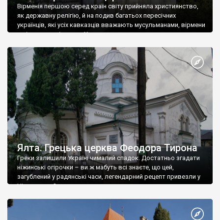
Вірменія першою серед країн світу прийняла християнство,
як державну релігію, й на подив багатьох пересічних
українців, які усіх кавказців вважають мусульманами, вірмени
є відданими вірянами Христа
Ялта. Грецька церква Феодора Тирона
Греки залишили Україні чималий спадок. Достатньо згадати
ніжинські огірочки – ви ж мабуть всі знаєте, що цей,
загублений у радянські часи, легендарний рецепт привезли у
Ніжин греки?