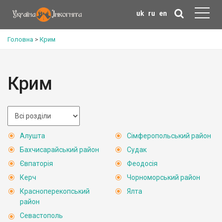
uk
ru
en
Головна
>
Крим
Крим
Алушта
Сімферопольський район
Бахчисарайський район
Судак
Євпаторія
Феодосія
Керч
Чорноморський район
Красноперекопський
Ялта
район
Севастополь