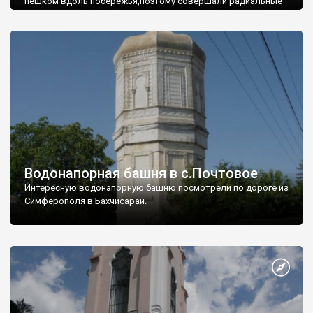
пешком вдоль побережья,поэтому совершали радиальные
вылазки из Оленевки.
Водонапорная башня в с.Почтовое
Интересную водонапорную башню посмотрели по дороге из
Симферополя в Бахчисарай.