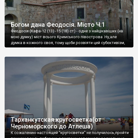
Богом дана Феодосія. Місто Ч.1
Феодосія (Кафа-12 (13) -15 (18) ст) - одне з найцікавіших (на
мою думку) міст всього Кримського півострова .Ну,але
думка в кожного своя, тому щоби розвіяти цей субєктивізм,
запрошую відвідати це
Тарханкутская кругосветка(от
Черноморского до Атлеша)
К сожалению настоящей "кругосветки" не получилось,пройти