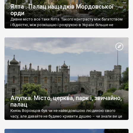
Ялта . Палац нащадків Мордовської
орди
Дивне місто все таки Ялта. Такого контрасту між багатством
і бідністю, між розкішшю і розрухою в Україні більше не
знайдеш.
Алупка. Місто, церква, парк і, звичайно,
палац
Князь Воронцов був чи не найвідомішою людиною свого
часу, але давайте не будемо кривити душею – чи знали ви це
прізвище до відвідин Алупки? Мабуть все таки ні.