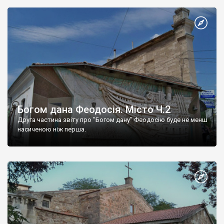
Богом дана Феодосія. Місто Ч.2
Друга частина звіту про "Богом дану" Феодосію буде не менш
насиченою ніж перша.