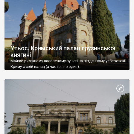
Утьос. Кримський палац грузинської
княгині
Майже у кожному населеному пункті на південному узбережжі
Криму є свій палац (а часто і не один).