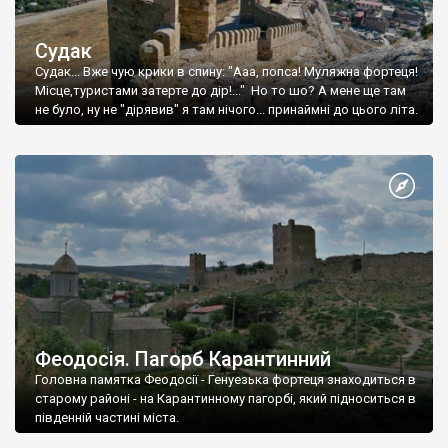
Судак
Судак... Вже чую крики в спину: "Ааа, попса! Муляжна фортеця!
Місце,туристами затерте до дір!..." Но то шо? А мене ще там
не було, ну не "дірявив" я там нічого... принаймні до цього літа.
Феодосія. Пагорб Карантинний
Головна памятка Феодосії - Генуезька фортеця знаходиться в
старому районі - на Карантинному пагорбі, який підноситься в
південній частині міста.