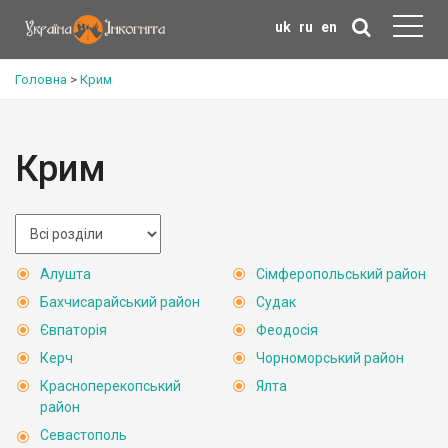
uk
ru
en
Головна
>
Крим
Крим
Алушта
Сімферопольський район
Бахчисарайський район
Судак
Євпаторія
Феодосія
Керч
Чорноморський район
Красноперекопський
Ялта
район
Севастополь