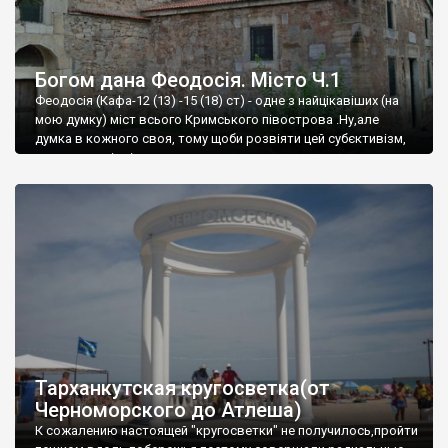
Богом дана Феодосія. Місто Ч.1
Феодосія (Кафа-12 (13) -15 (18) ст) - одне з найцікавіших (на
мою думку) міст всього Кримського півострова .Ну,але
думка в кожного своя, тому щоби розвіяти цей субєктивізм,
запрошую відвідати це
Тарханкутская кругосветка(от
Черноморского до Атлеша)
К сожалению настоящей "кругосветки" не получилось,пройти