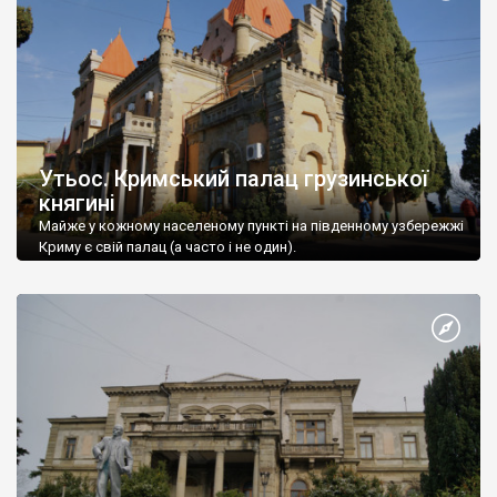
Утьос. Кримський палац грузинської
княгині
Майже у кожному населеному пункті на південному узбережжі
Криму є свій палац (а часто і не один).