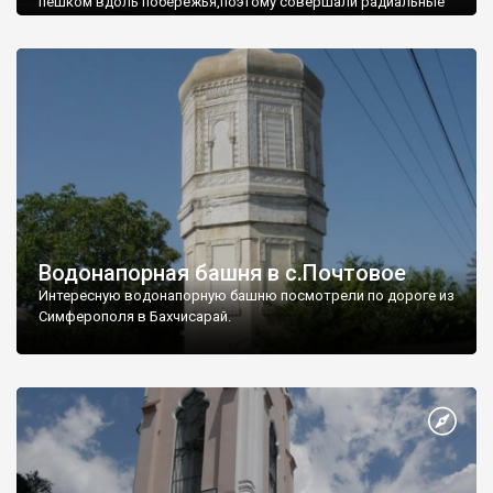
пешком вдоль побережья,поэтому совершали радиальные
вылазки из Оленевки.
Водонапорная башня в с.Почтовое
Интересную водонапорную башню посмотрели по дороге из
Симферополя в Бахчисарай.