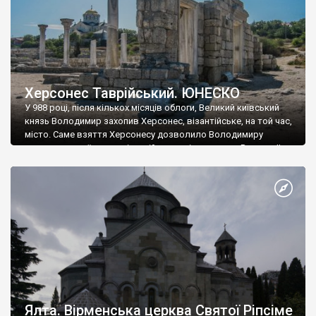
Херсонес Таврійський. ЮНЕСКО
У 988 році, після кількох місяців облоги, Великий київський
князь Володимир захопив Херсонес, візантійське, на той час,
місто. Саме взяття Херсонесу дозволило Володимиру
диктувати свої умови візантійському імператору Василю ІІ, та
одружитися з його дочкою Ганною. Цього ж року, в
Херсонесі Володимир-язичник, став Василем-християнином.
А потім було Хрещення Русі. На честь Херсонесу Таврійського
названо місто […]
Ялта. Вірменська церква Святої Ріпсіме