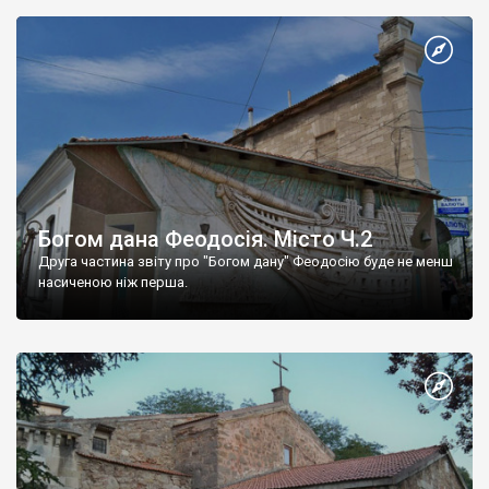
Богом дана Феодосія. Місто Ч.2
Друга частина звіту про "Богом дану" Феодосію буде не менш
насиченою ніж перша.