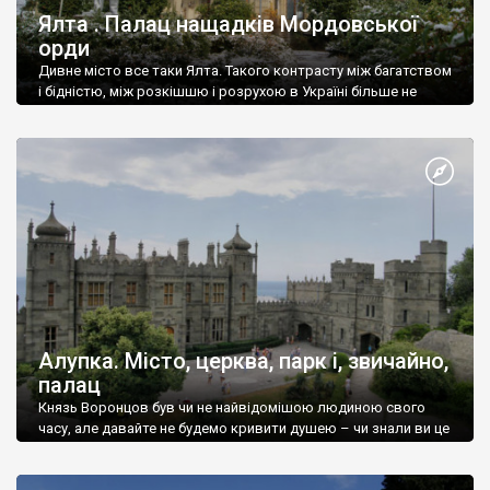
Ялта . Палац нащадків Мордовської
орди
Дивне місто все таки Ялта. Такого контрасту між багатством
і бідністю, між розкішшю і розрухою в Україні більше не
знайдеш.
Алупка. Місто, церква, парк і, звичайно,
палац
Князь Воронцов був чи не найвідомішою людиною свого
часу, але давайте не будемо кривити душею – чи знали ви це
прізвище до відвідин Алупки? Мабуть все таки ні.