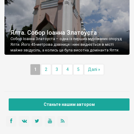
Ялта. Собор Іоанна Златоуста
Собор Іоанна Златоуста – одна із перших мурованих споруд
Ялти. Його 45-метрова дзвіниця і нині видніється в місті
майже звідусіль, а колись це була висотна домінанта Ялти.
1
2
3
4
5
Далі »
Станьте нашим автором