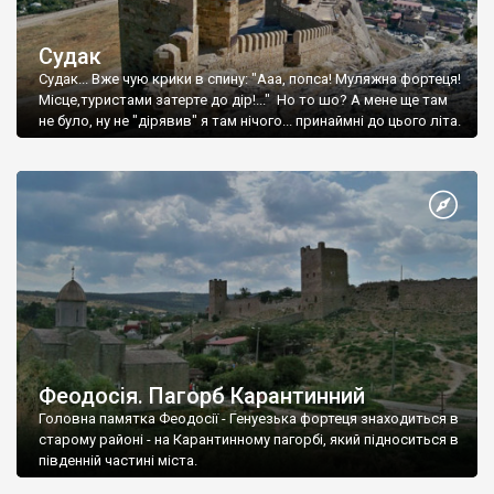
Судак
Судак... Вже чую крики в спину: "Ааа, попса! Муляжна фортеця!
Місце,туристами затерте до дір!..." Но то шо? А мене ще там
не було, ну не "дірявив" я там нічого... принаймні до цього літа.
Феодосія. Пагорб Карантинний
Головна памятка Феодосії - Генуезька фортеця знаходиться в
старому районі - на Карантинному пагорбі, який підноситься в
південній частині міста.