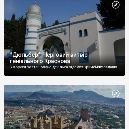
“Дюльбер”. Черговий витвір
геніального Краснова
У Кореїзі розташовано декілька відомих Кримських палаців.