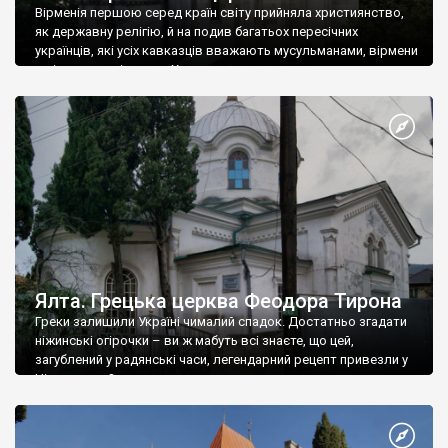
Вірменія першою серед країн світу прийняла християнство,
як державну релігію, й на подив багатьох пересічних
українців, які усіх кавказців вважають мусульманами, вірмени
є відданими вірянами Христа
Ялта. Грецька церква Феодора Тирона
Греки залишили Україні чималий спадок. Достатньо згадати
ніжинські огірочки – ви ж мабуть всі знаєте, що цей,
загублений у радянські часи, легендарний рецепт привезли у
Ніжин греки?