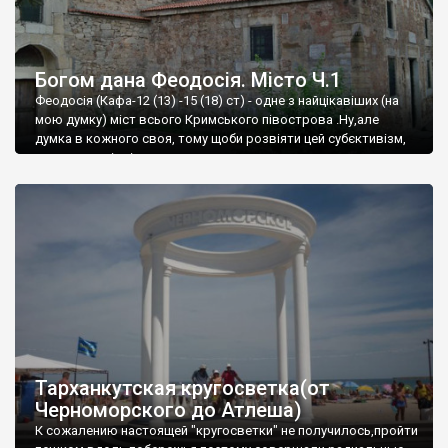
Богом дана Феодосія. Місто Ч.1
Феодосія (Кафа-12 (13) -15 (18) ст) - одне з найцікавіших (на
мою думку) міст всього Кримського півострова .Ну,але
думка в кожного своя, тому щоби розвіяти цей субєктивізм,
запрошую відвідати це
Тарханкутская кругосветка(от
Черноморского до Атлеша)
К сожалению настоящей "кругосветки" не получилось,пройти