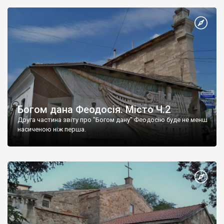
Богом дана Феодосія. Місто Ч.2
Друга частина звіту про "Богом дану" Феодосію буде не менш
насиченою ніж перша.