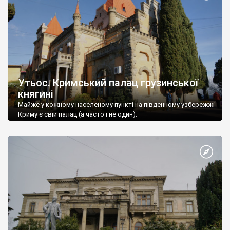
Утьос. Кримський палац грузинської
княгині
Майже у кожному населеному пункті на південному узбережжі
Криму є свій палац (а часто і не один).