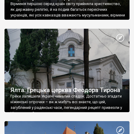
Вірменія першою серед країн світу прийняла християнство,
як державну релігію, й на подив багатьох пересічних
українців, які усіх кавказців вважають мусульманами, вірмени
є відданими вірянами Христа
Ялта. Грецька церква Феодора Тирона
Греки залишили Україні чималий спадок. Достатньо згадати
ніжинські огірочки – ви ж мабуть всі знаєте, що цей,
загублений у радянські часи, легендарний рецепт привезли у
Ніжин греки?