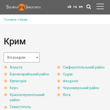
uk
ru
en
Головна
>
Крим
Крим
Алушта
Сімферопольський район
Бахчисарайський район
Судак
Євпаторія
Феодосія
Керч
Чорноморський район
Красноперекопський
Ялта
район
Севастополь