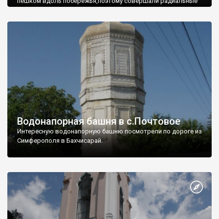
пешком вдоль побережья,поэтому совершали радиальные
вылазки из Оленевки.
Водонапорная башня в с.Почтовое
Интересную водонапорную башню посмотрели по дороге из
Симферополя в Бахчисарай.