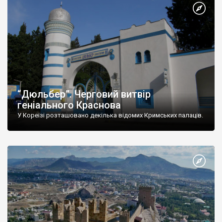
“Дюльбер”. Черговий витвір
геніального Краснова
У Кореїзі розташовано декілька відомих Кримських палаців.