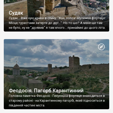
Судак
Судак... Вже чую крики в спину: "Ааа, попса! Муляжна фортеця!
Місце,туристами затерте до дір!..." Но то шо? А мене ще там
не було, ну не "дірявив" я там нічого... принаймні до цього літа.
Феодосія. Пагорб Карантинний
Головна памятка Феодосії - Генуезька фортеця знаходиться в
старому районі - на Карантинному пагорбі, який підноситься в
південній частині міста.