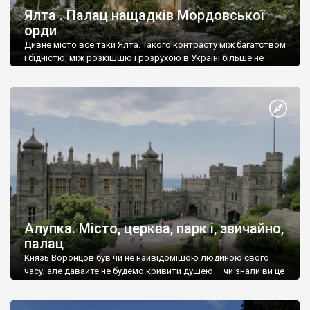
Ялта . Палац нащадків Мордовської
орди
Дивне місто все таки Ялта. Такого контрасту між багатством
і бідністю, між розкішшю і розрухою в Україні більше не
знайдеш.
Алупка. Місто, церква, парк і, звичайно,
палац
Князь Воронцов був чи не найвідомішою людиною свого
часу, але давайте не будемо кривити душею – чи знали ви це
прізвище до відвідин Алупки? Мабуть все таки ні.