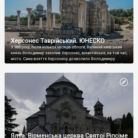
Херсонес Таврійський. ЮНЕСКО
У 988 році, після кількох місяців облоги, Великий київський
князь Володимир захопив Херсонес, візантійське, на той час,
місто. Саме взяття Херсонесу дозволило Володимиру
диктувати свої умови візантійському імператору Василю ІІ, та
одружитися з його дочкою Ганною. Цього ж року, в
Херсонесі Володимир-язичник, став Василем-християнином.
А потім було Хрещення Русі. На честь Херсонесу Таврійського
названо місто […]
Ялта. Вірменська церква Святої Ріпсіме