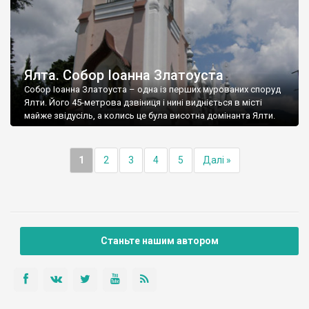
Ялта. Собор Іоанна Златоуста
Собор Іоанна Златоуста – одна із перших мурованих споруд
Ялти. Його 45-метрова дзвіниця і нині видніється в місті
майже звідусіль, а колись це була висотна домінанта Ялти.
1
2
3
4
5
Далі »
Станьте нашим автором