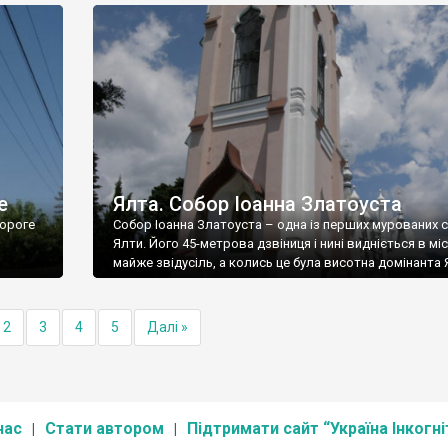
е
Ялта. Собор Іоанна Златоуста
ороге
Собор Іоанна Златоуста – одна із перших мурованих 
Ялти. Його 45-метрова дзвіниця і нині видніється в міс
майже звідусіль, а колись це була висотна домінанта 
2
3
4
5
Далі »
нас
Стати автором
Підтримати сайт “Україна Інкогні