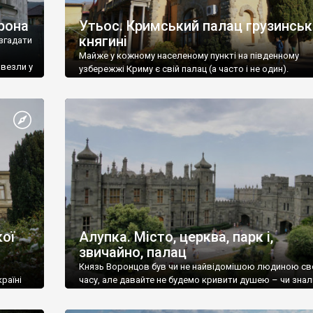
рона
Утьос. Кримський палац грузинськ
княгині
згадати
Майже у кожному населеному пункті на південному
ивезли у
узбережжі Криму є свій палац (а часто і не один).
ої
Алупка. Місто, церква, парк і,
звичайно, палац
Князь Воронцов був чи не найвідомішою людиною св
раїні
часу, але давайте не будемо кривити душею – чи знал
це прізвище до відвідин Алупки? Мабуть все таки ні.