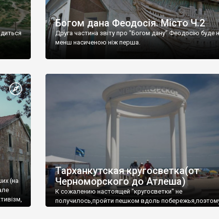
Богом дана Феодосія. Місто Ч.2
одиться
Друга частина звіту про "Богом дану" Феодосію буде 
менш насиченою ніж перша.
Тарханкутская кругосветка(от
Черноморского до Атлеша)
ших (на
але
К сожалению настоящей "кругосветки" не
тивізм,
получилось,пройти пешком вдоль побережья,поэтом
совершали радиальные вылазки из Оленевки.