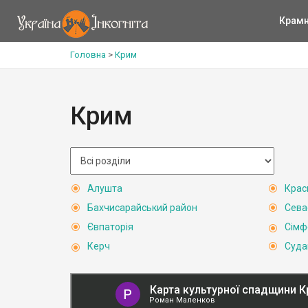
Крам
Головна
>
Крим
Крим
Алушта
Крас
Бахчисарайський район
Сева
Євпаторія
Сімф
Керч
Суда