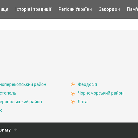
ниця
Історія і традиції
Регіони України
Закордон
Пам'
ноперекопський район
Феодосія
стополь
Чорноморський район
еропольський район
Ялта
к