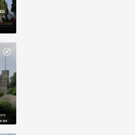
ої
ого
и ви