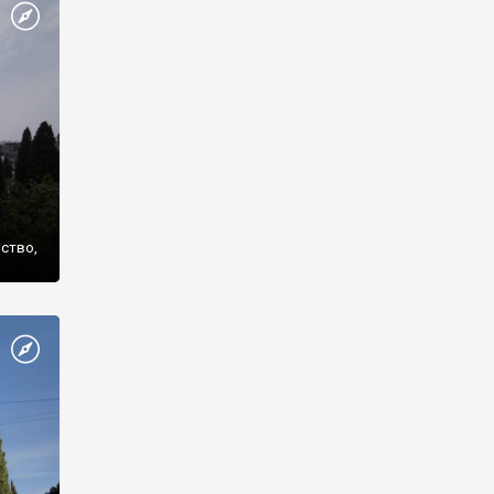
же
нство,