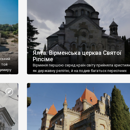
ефактів
називаються «повстяками» (postaki)…” “Вино. Крим
єкту
виробляє відмінне вино і його вдосталь: воно все ду
го».
легке біле і дуже […]
ти та
Ялта. Вірменська церква Святої
Ріпсіме
вський
 той
Вірменія першою серед країн світу прийняла христия
димиру
як державну релігію, й на подив багатьох пересічних
илю ІІ,
українців, які усіх кавказців вважають мусульманами,
 в
вірмени є відданими вірянами Христа