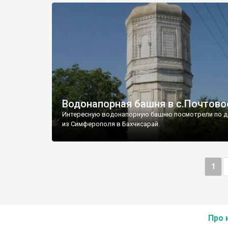
Водонапорная башня в с.Почтово
Интересную водонапорную башню посмотрели по д
из Симферополя в Бахчисарай.
1
Про 