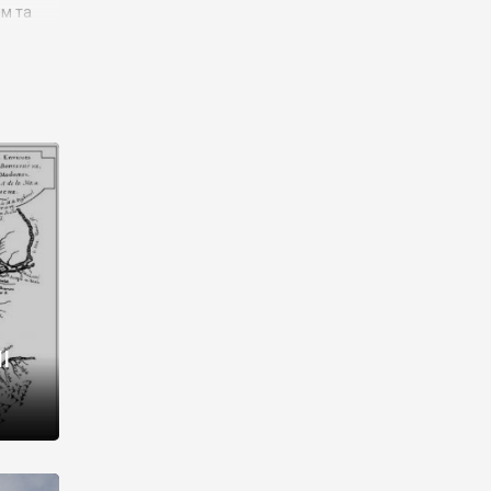
им та
ора і
є
го типу,
ей-
рний
ста:
 райони
від 2
I
і,
рукти,
 котрі