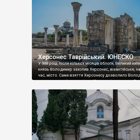
музею «Новгородський музей-заповідник» сотні арт
візантійської доби. Раритети викрадені з фондів об’
культурної спадщини ЮНЕСКО «Херсонеса Таврійсько
Офіційно – на виставку «Золото Візантії», але експер
влада в Україні вважають це лише […]
Херсонес Таврійський. ЮНЕСКО
У 988 році, після кількох місяців облоги, Великий киї
князь Володимир захопив Херсонес, візантійське, на
час, місто. Саме взяття Херсонесу дозволило Воло
диктувати свої умови візантійському імператору Вас
та одружитися з його дочкою Ганною. Цього ж року,
Херсонесі Володимир-язичник, став Василем-
християнином. А потім було Хрещення Русі. На честь
Херсонесу Таврійського названо місто […]