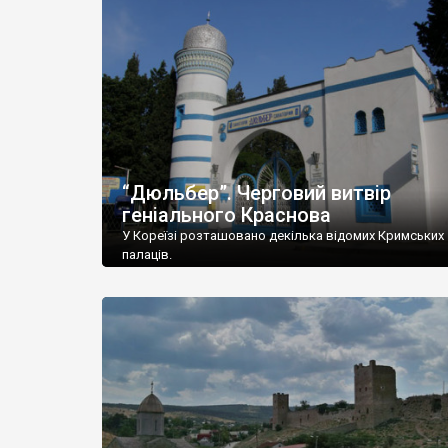
“Дюльбер”. Черговий витвір
геніального Краснова
У Кореїзі розташовано декілька відомих Кримських
палаців.