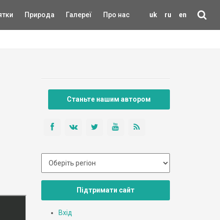
ятки
Природа
Галереї
Про нас
uk
ru
en
Станьте нашим автором
Підтримати сайт
Вхід