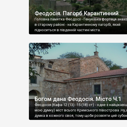
Феодосія. Пагорб Карантинний
Головна памятка Феодосії - Генуезька фортеця знах
в старому районі - на Карантинному пагорбі, який
підноситься в південній частині міста.
Богом дана Феодосія. Місто Ч.1
Феодосія (Кафа-12 (13) -15 (18) ст) - одне з найцікаві
мою думку) міст всього Кримського півострова .Ну,
думка в кожного своя, тому щоби розвіяти цей субєк
запрошую відвідати це