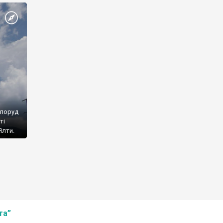
споруд
ті
Ялти.
та”