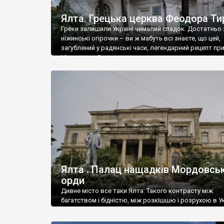
Ялта. Грецька церква Феодора Ти
Греки залишили Україні чималий спадок. Достатньо 
ніжинські огірочки – ви ж мабуть всі знаєте, що цей,
загублений у радянські часи, легендарний рецепт пр
Ніжин греки?
Ялта . Палац нащадків Мордовськ
орди
Дивне місто все таки Ялта. Такого контрасту між
багатством і бідністю, між розкішшю і розрухою в Ук
більше не знайдеш.