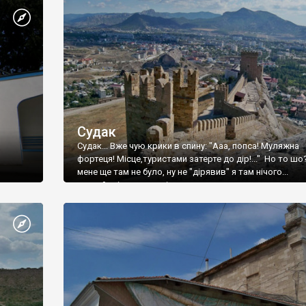
Судак
Судак... Вже чую крики в спину: "Ааа, попса! Муляжна
фортеця! Місце,туристами затерте до дір!..." Но то шо
мене ще там не було, ну не "дірявив" я там нічого...
принаймні до цього літа.