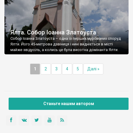
Ялта. Собор Іоанна Златоуста
Собор Іоанна Златоуста – одна із перших мурованих споруд
Ялти. Його 45-метрова дзвіниця і нині видніється в місті
майже звідусіль, а колись це була висотна домінанта Ялти.
1
2
3
4
5
Далі »
Станьте нашим автором