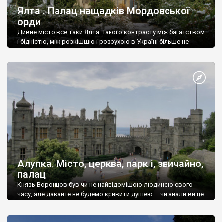
Ялта . Палац нащадків Мордовської
орди
Дивне місто все таки Ялта. Такого контрасту між багатством
і бідністю, між розкішшю і розрухою в Україні більше не
знайдеш.
Алупка. Місто, церква, парк і, звичайно,
палац
Князь Воронцов був чи не найвідомішою людиною свого
часу, але давайте не будемо кривити душею – чи знали ви це
прізвище до відвідин Алупки? Мабуть все таки ні.