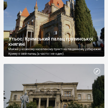
Утьос. Кримський палац грузинської
княгині
Майже у кожному населеному пункті на південному узбережжі
Криму є свій палац (а часто і не один).