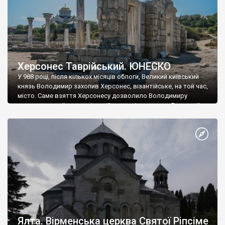
Херсонес Таврійський. ЮНЕСКО
У 988 році, після кількох місяців облоги, Великий київський
князь Володимир захопив Херсонес, візантійське, на той час,
місто. Саме взяття Херсонесу дозволило Володимиру
диктувати свої умови візантійському імператору Василю ІІ, та
одружитися з його дочкою Ганною. Цього ж року, в
Херсонесі Володимир-язичник, став Василем-християнином.
А потім було Хрещення Русі. На честь Херсонесу Таврійського
названо місто […]
Ялта. Вірменська церква Святої Ріпсіме