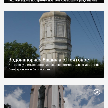
пешком вдоль побережья,поэтому совершали радиальные
вылазки из Оленевки.
Водонапорная башня в с.Почтовое
Интересную водонапорную башню посмотрели по дороге из
Симферополя в Бахчисарай.