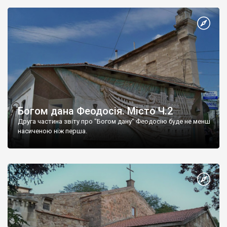
Богом дана Феодосія. Місто Ч.2
Друга частина звіту про "Богом дану" Феодосію буде не менш
насиченою ніж перша.