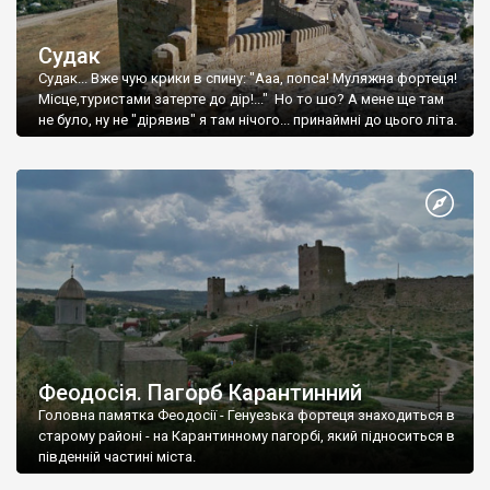
Судак
Судак... Вже чую крики в спину: "Ааа, попса! Муляжна фортеця!
Місце,туристами затерте до дір!..." Но то шо? А мене ще там
не було, ну не "дірявив" я там нічого... принаймні до цього літа.
Феодосія. Пагорб Карантинний
Головна памятка Феодосії - Генуезька фортеця знаходиться в
старому районі - на Карантинному пагорбі, який підноситься в
південній частині міста.