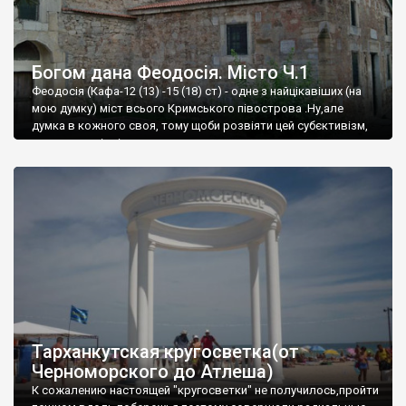
Богом дана Феодосія. Місто Ч.1
Феодосія (Кафа-12 (13) -15 (18) ст) - одне з найцікавіших (на
мою думку) міст всього Кримського півострова .Ну,але
думка в кожного своя, тому щоби розвіяти цей субєктивізм,
запрошую відвідати це
Тарханкутская кругосветка(от
Черноморского до Атлеша)
К сожалению настоящей "кругосветки" не получилось,пройти