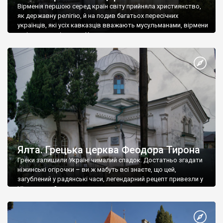
Вірменія першою серед країн світу прийняла християнство,
як державну релігію, й на подив багатьох пересічних
українців, які усіх кавказців вважають мусульманами, вірмени
є відданими вірянами Христа
Ялта. Грецька церква Феодора Тирона
Греки залишили Україні чималий спадок. Достатньо згадати
ніжинські огірочки – ви ж мабуть всі знаєте, що цей,
загублений у радянські часи, легендарний рецепт привезли у
Ніжин греки?