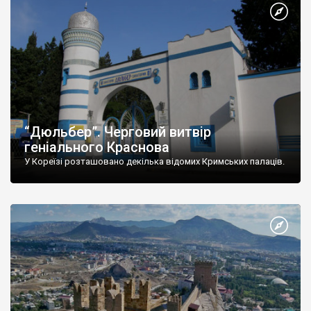
“Дюльбер”. Черговий витвір
геніального Краснова
У Кореїзі розташовано декілька відомих Кримських палаців.