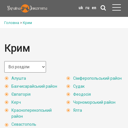
uk
ru
en
Головна
>
Крим
Крим
Алушта
Сімферопольський район
Бахчисарайський район
Судак
Євпаторія
Феодосія
Керч
Чорноморський район
Красноперекопський
Ялта
район
Севастополь