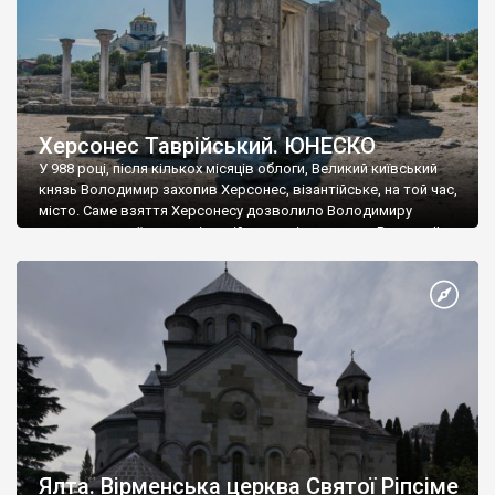
Херсонес Таврійський. ЮНЕСКО
У 988 році, після кількох місяців облоги, Великий київський
князь Володимир захопив Херсонес, візантійське, на той час,
місто. Саме взяття Херсонесу дозволило Володимиру
диктувати свої умови візантійському імператору Василю ІІ, та
одружитися з його дочкою Ганною. Цього ж року, в
Херсонесі Володимир-язичник, став Василем-християнином.
А потім було Хрещення Русі. На честь Херсонесу Таврійського
названо місто […]
Ялта. Вірменська церква Святої Ріпсіме