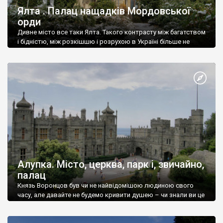
Ялта . Палац нащадків Мордовської
орди
Дивне місто все таки Ялта. Такого контрасту між багатством
і бідністю, між розкішшю і розрухою в Україні більше не
знайдеш.
Алупка. Місто, церква, парк і, звичайно,
палац
Князь Воронцов був чи не найвідомішою людиною свого
часу, але давайте не будемо кривити душею – чи знали ви це
прізвище до відвідин Алупки? Мабуть все таки ні.