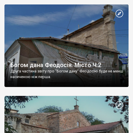
Богом дана Феодосія. Місто Ч.2
Друга частина звіту про "Богом дану" Феодосію буде не менш
насиченою ніж перша.