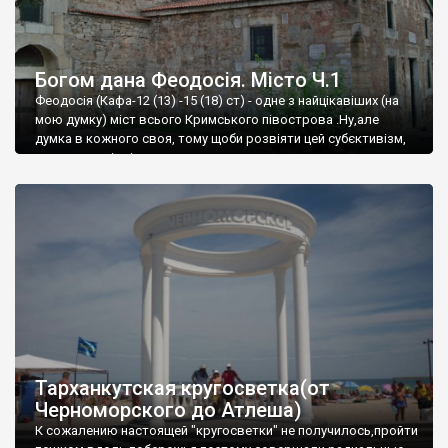
Богом дана Феодосія. Місто Ч.1
Феодосія (Кафа-12 (13) -15 (18) ст) - одне з найцікавіших (на
мою думку) міст всього Кримського півострова .Ну,але
думка в кожного своя, тому щоби розвіяти цей субєктивізм,
запрошую відвідати це
Тарханкутская кругосветка(от
Черноморского до Атлеша)
К сожалению настоящей "кругосветки" не получилось,пройти