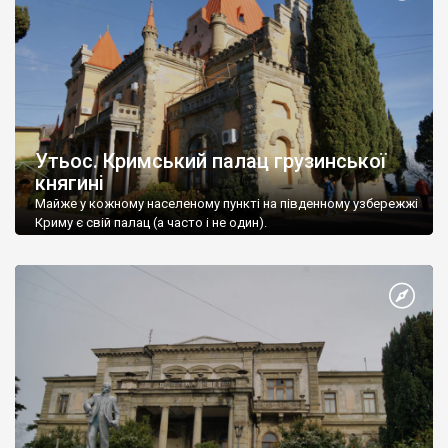
Утьос. Кримський палац грузинської
княгині
Майже у кожному населеному пункті на південному узбережжі
Криму є свій палац (а часто і не один).