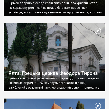
Вірменія першою серед країн світу прийняла християнство,
як державну релігію, й на подив багатьох пересічних
українців, які усіх кавказців вважають мусульманами, вірмени
є відданими вірянами Христа
Ялта. Грецька церква Феодора Тирона
Греки залишили Україні чималий спадок. Достатньо згадати
ніжинські огірочки – ви ж мабуть всі знаєте, що цей,
загублений у радянські часи, легендарний рецепт привезли у
Ніжин греки?