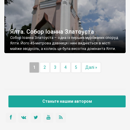
Ялта. Собор Іоанна Златоуста
Собор Іоанна Златоуста – одна із перших мурованих споруд
Ялти. Його 45-метрова дзвіниця і нині видніється в місті
майже звідусіль, а колись це була висотна домінанта Ялти.
1
2
3
4
5
Далі »
Станьте нашим автором