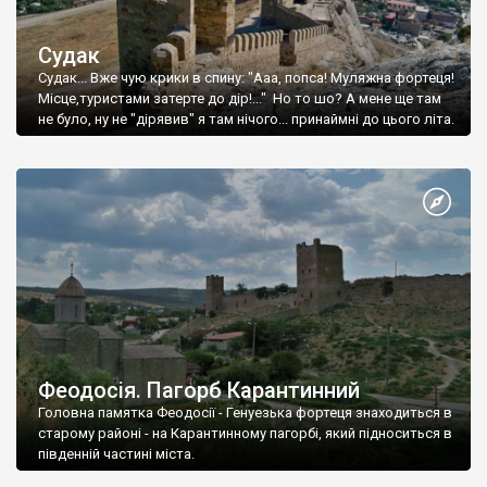
Судак
Судак... Вже чую крики в спину: "Ааа, попса! Муляжна фортеця!
Місце,туристами затерте до дір!..." Но то шо? А мене ще там
не було, ну не "дірявив" я там нічого... принаймні до цього літа.
Феодосія. Пагорб Карантинний
Головна памятка Феодосії - Генуезька фортеця знаходиться в
старому районі - на Карантинному пагорбі, який підноситься в
південній частині міста.