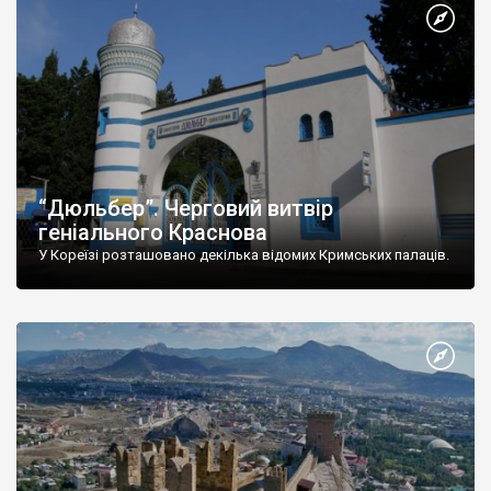
“Дюльбер”. Черговий витвір
геніального Краснова
У Кореїзі розташовано декілька відомих Кримських палаців.