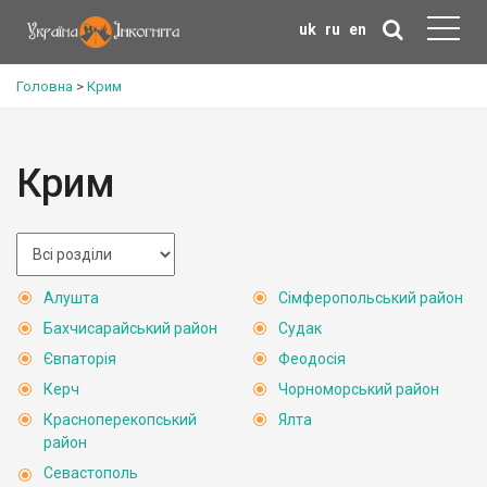
uk
ru
en
Головна
>
Крим
Крим
Алушта
Сімферопольський район
Бахчисарайський район
Судак
Євпаторія
Феодосія
Керч
Чорноморський район
Красноперекопський
Ялта
район
Севастополь