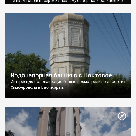
пешком вдоль побережья,поэтому совершали радиальные
вылазки из Оленевки.
Водонапорная башня в с.Почтовое
Интересную водонапорную башню посмотрели по дороге из
Симферополя в Бахчисарай.