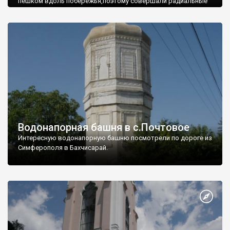
пешком вдоль побережья,поэтому совершали радиальные
вылазки из Оленевки.
Водонапорная башня в с.Почтовое
Интересную водонапорную башню посмотрели по дороге из
Симферополя в Бахчисарай.