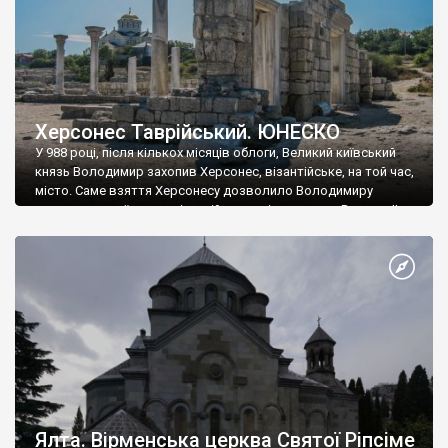
Херсонес Таврійський. ЮНЕСКО
У 988 році, після кількох місяців облоги, Великий київський
князь Володимир захопив Херсонес, візантійське, на той час,
місто. Саме взяття Херсонесу дозволило Володимиру
диктувати свої умови візантійському імператору Василю ІІ, та
одружитися з його дочкою Ганною. Цього ж року, в
Херсонесі Володимир-язичник, став Василем-християнином.
А потім було Хрещення Русі. На честь Херсонесу Таврійського
названо місто […]
Ялта. Вірменська церква Святої Ріпсіме