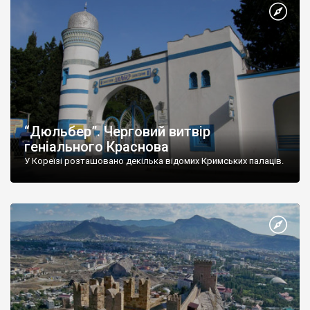
“Дюльбер”. Черговий витвір
геніального Краснова
У Кореїзі розташовано декілька відомих Кримських палаців.