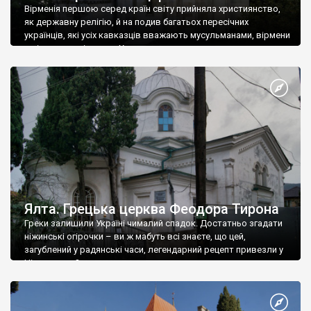
Вірменія першою серед країн світу прийняла християнство,
як державну релігію, й на подив багатьох пересічних
українців, які усіх кавказців вважають мусульманами, вірмени
є відданими вірянами Христа
Ялта. Грецька церква Феодора Тирона
Греки залишили Україні чималий спадок. Достатньо згадати
ніжинські огірочки – ви ж мабуть всі знаєте, що цей,
загублений у радянські часи, легендарний рецепт привезли у
Ніжин греки?