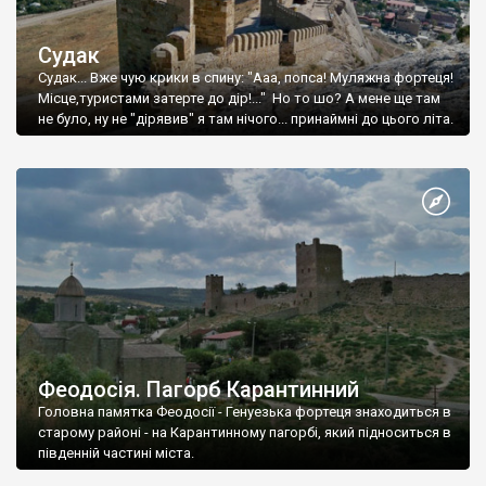
Судак
Судак... Вже чую крики в спину: "Ааа, попса! Муляжна фортеця!
Місце,туристами затерте до дір!..." Но то шо? А мене ще там
не було, ну не "дірявив" я там нічого... принаймні до цього літа.
Феодосія. Пагорб Карантинний
Головна памятка Феодосії - Генуезька фортеця знаходиться в
старому районі - на Карантинному пагорбі, який підноситься в
південній частині міста.