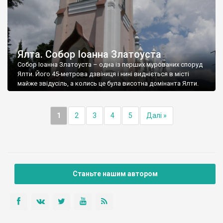
Ялта. Собор Іоанна Златоуста
Собор Іоанна Златоуста – одна із перших мурованих споруд
Ялти. Його 45-метрова дзвіниця і нині видніється в місті
майже звідусіль, а колись це була висотна домінанта Ялти.
1
2
3
4
5
Далі »
Станьте нашим автором