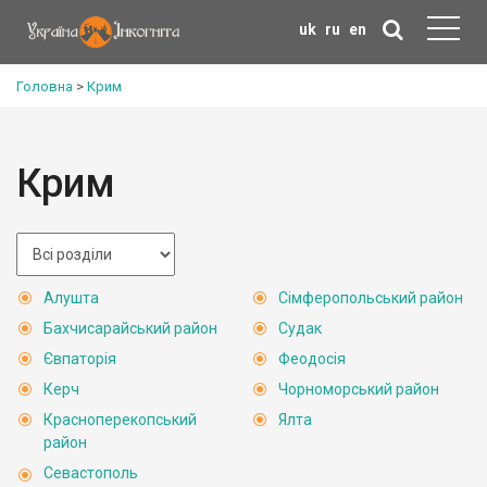
uk
ru
en
Головна
>
Крим
Крим
Алушта
Сімферопольський район
Бахчисарайський район
Судак
Євпаторія
Феодосія
Керч
Чорноморський район
Красноперекопський
Ялта
район
Севастополь