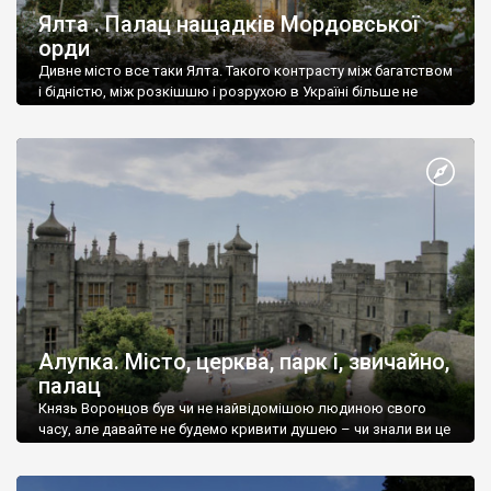
Ялта . Палац нащадків Мордовської
орди
Дивне місто все таки Ялта. Такого контрасту між багатством
і бідністю, між розкішшю і розрухою в Україні більше не
знайдеш.
Алупка. Місто, церква, парк і, звичайно,
палац
Князь Воронцов був чи не найвідомішою людиною свого
часу, але давайте не будемо кривити душею – чи знали ви це
прізвище до відвідин Алупки? Мабуть все таки ні.