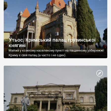
Утьос. Кримський палац грузинської
княгині
Майже у кожному населеному пункті на південному узбережжі
Криму є свій палац (а часто і не один).