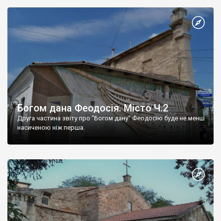
Богом дана Феодосія. Місто Ч.2
Друга частина звіту про "Богом дану" Феодосію буде не менш
насиченою ніж перша.