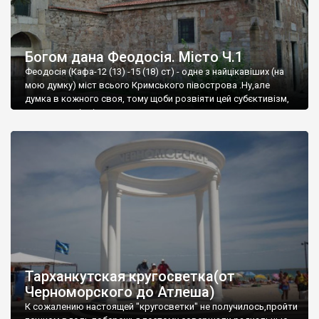
Богом дана Феодосія. Місто Ч.1
Феодосія (Кафа-12 (13) -15 (18) ст) - одне з найцікавіших (на
мою думку) міст всього Кримського півострова .Ну,але
думка в кожного своя, тому щоби розвіяти цей субєктивізм,
запрошую відвідати це
Тарханкутская кругосветка(от
Черноморского до Атлеша)
К сожалению настоящей "кругосветки" не получилось,пройти