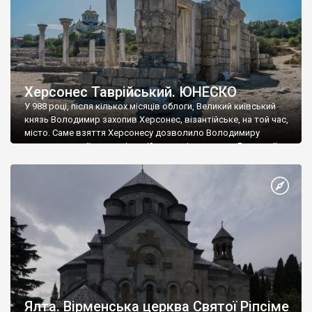
Херсонес Таврійський. ЮНЕСКО
У 988 році, після кількох місяців облоги, Великий київський
князь Володимир захопив Херсонес, візантійське, на той час,
місто. Саме взяття Херсонесу дозволило Володимиру
диктувати свої умови візантійському імператору Василю ІІ, та
одружитися з його дочкою Ганною. Цього ж року, в
Херсонесі Володимир-язичник, став Василем-християнином.
А потім було Хрещення Русі. На честь Херсонесу Таврійського
названо місто […]
Ялта. Вірменська церква Святої Ріпсіме