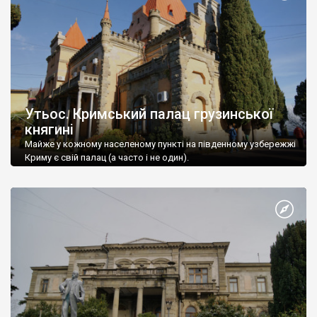
Утьос. Кримський палац грузинської
княгині
Майже у кожному населеному пункті на південному узбережжі
Криму є свій палац (а часто і не один).