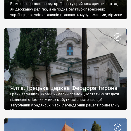
Вірменія першою серед країн світу прийняла християнство,
як державну релігію, й на подив багатьох пересічних
українців, які усіх кавказців вважають мусульманами, вірмени
є відданими вірянами Христа
Ялта. Грецька церква Феодора Тирона
Греки залишили Україні чималий спадок. Достатньо згадати
ніжинські огірочки – ви ж мабуть всі знаєте, що цей,
загублений у радянські часи, легендарний рецепт привезли у
Ніжин греки?