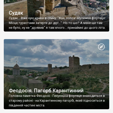
Судак
Судак... Вже чую крики в спину: "Ааа, попса! Муляжна фортеця!
Місце,туристами затерте до дір!..." Но то шо? А мене ще там
не було, ну не "дірявив" я там нічого... принаймні до цього літа.
Феодосія. Пагорб Карантинний
Головна памятка Феодосії - Генуезька фортеця знаходиться в
старому районі - на Карантинному пагорбі, який підноситься в
південній частині міста.