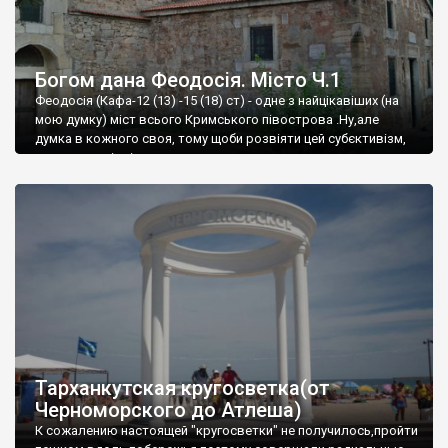
Богом дана Феодосія. Місто Ч.1
Феодосія (Кафа-12 (13) -15 (18) ст) - одне з найцікавіших (на
мою думку) міст всього Кримського півострова .Ну,але
думка в кожного своя, тому щоби розвіяти цей субєктивізм,
запрошую відвідати це
Тарханкутская кругосветка(от
Черноморского до Атлеша)
К сожалению настоящей "кругосветки" не получилось,пройти