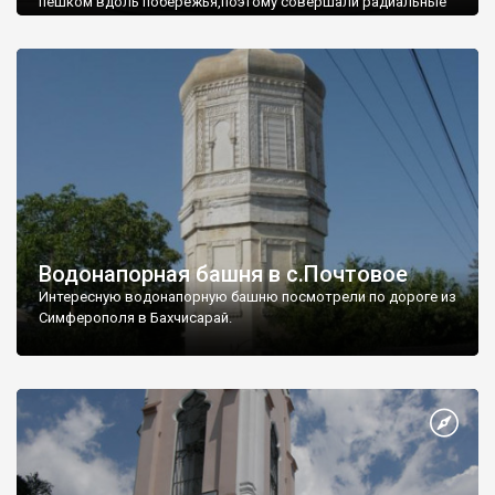
пешком вдоль побережья,поэтому совершали радиальные
вылазки из Оленевки.
Водонапорная башня в с.Почтовое
Интересную водонапорную башню посмотрели по дороге из
Симферополя в Бахчисарай.