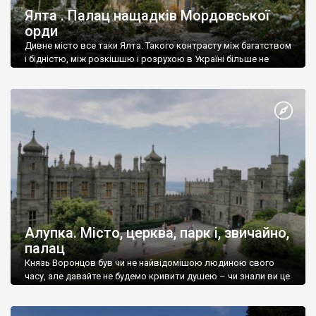
Ялта . Палац нащадків Мордовської
орди
Дивне місто все таки Ялта. Такого контрасту між багатством
і бідністю, між розкішшю і розрухою в Україні більше не
знайдеш.
Алупка. Місто, церква, парк і, звичайно,
палац
Князь Воронцов був чи не найвідомішою людиною свого
часу, але давайте не будемо кривити душею – чи знали ви це
прізвище до відвідин Алупки? Мабуть все таки ні.