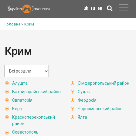
uk
ru
en
Головна
>
Крим
Крим
Алушта
Сімферопольський район
Бахчисарайський район
Судак
Євпаторія
Феодосія
Керч
Чорноморський район
Красноперекопський
Ялта
район
Севастополь