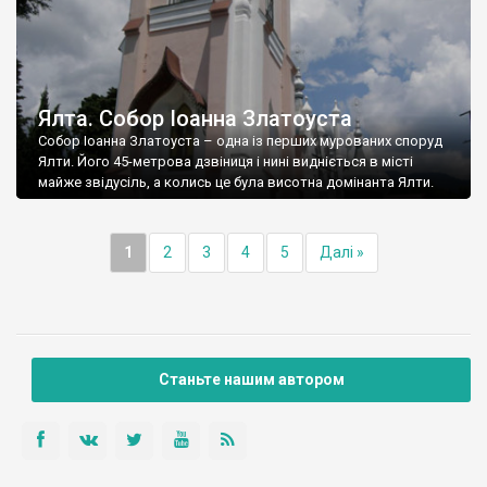
Ялта. Собор Іоанна Златоуста
Собор Іоанна Златоуста – одна із перших мурованих споруд
Ялти. Його 45-метрова дзвіниця і нині видніється в місті
майже звідусіль, а колись це була висотна домінанта Ялти.
1
2
3
4
5
Далі »
Станьте нашим автором