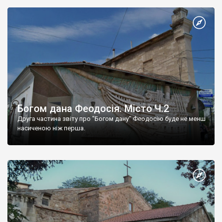
Богом дана Феодосія. Місто Ч.2
Друга частина звіту про "Богом дану" Феодосію буде не менш
насиченою ніж перша.