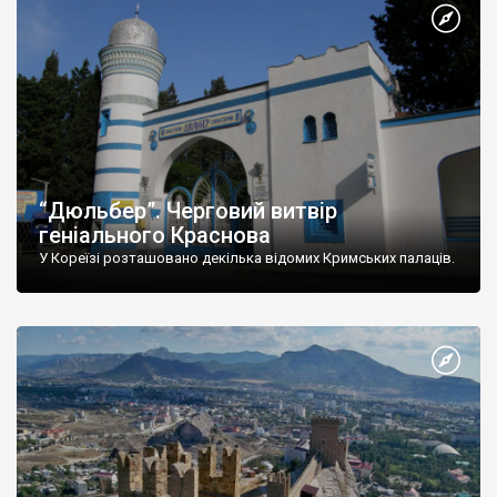
“Дюльбер”. Черговий витвір
геніального Краснова
У Кореїзі розташовано декілька відомих Кримських палаців.