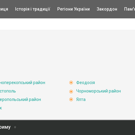
ниця
Історія і традиції
Регіони України
Закордон
Пам'
ноперекопський район
Феодосія
стополь
Чорноморський район
еропольський район
Ялта
к