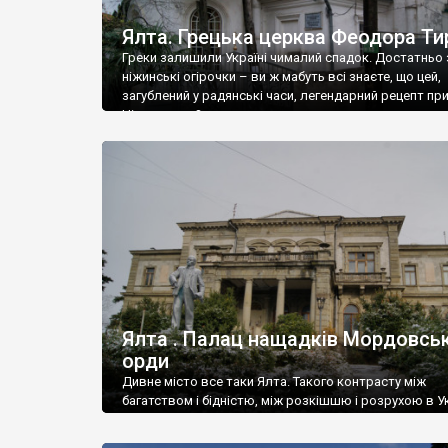
Ялта. Грецька церква Феодора Ти
Греки залишили Україні чималий спадок. Достатньо 
ніжинські огірочки – ви ж мабуть всі знаєте, що цей,
загублений у радянські часи, легендарний рецепт пр
Ніжин греки?
Ялта . Палац нащадків Мордовськ
орди
Дивне місто все таки Ялта. Такого контрасту між
багатством і бідністю, між розкішшю і розрухою в Ук
більше не знайдеш.