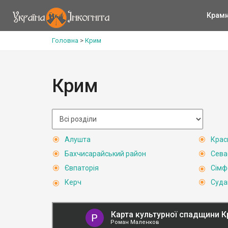
Крам
Головна
>
Крим
Крим
Алушта
Крас
Бахчисарайський район
Сева
Євпаторія
Сімф
Керч
Суда