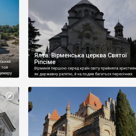
ефактів
називаються «повстяками» (postaki)…” “Вино. Крим
єкту
виробляє відмінне вино і його вдосталь: воно все ду
го».
легке біле і дуже […]
ти та
Ялта. Вірменська церква Святої
Ріпсіме
вський
 той
Вірменія першою серед країн світу прийняла христия
димиру
як державну релігію, й на подив багатьох пересічних
илю ІІ,
українців, які усіх кавказців вважають мусульманами,
 в
вірмени є відданими вірянами Христа