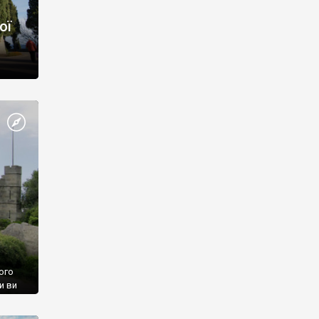
ої
ого
и ви