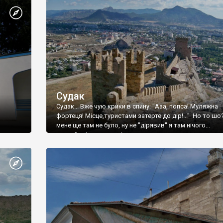
Судак
Судак... Вже чую крики в спину: "Ааа, попса! Муляжна
фортеця! Місце,туристами затерте до дір!..." Но то шо
мене ще там не було, ну не "дірявив" я там нічого...
принаймні до цього літа.