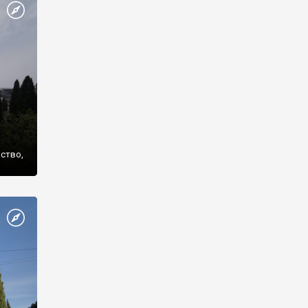
же
нство,