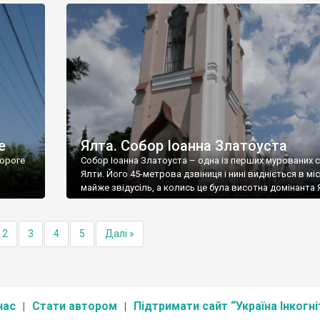
е
Ялта. Собор Іоанна Златоуста
ороге
Собор Іоанна Златоуста – одна із перших мурованих 
Ялти. Його 45-метрова дзвіниця і нині видніється в міс
майже звідусіль, а колись це була висотна домінанта 
2
3
4
5
Далі »
нас
Стати автором
Підтримати сайт “Україна Інкогні