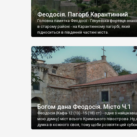
Феодосія. Пагорб Карантинний
Головна памятка Феодосії - Генуезька фортеця знах
в старому районі - на Карантинному пагорбі, який
підноситься в південній частині міста.
Богом дана Феодосія. Місто Ч.1
Феодосія (Кафа-12 (13) -15 (18) ст) - одне з найцікаві
мою думку) міст всього Кримського півострова .Ну,
думка в кожного своя, тому щоби розвіяти цей субєк
запрошую відвідати це