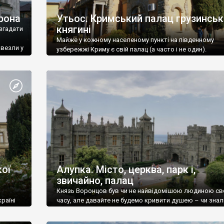
рона
Утьос. Кримський палац грузинськ
княгині
згадати
Майже у кожному населеному пункті на південному
ивезли у
узбережжі Криму є свій палац (а часто і не один).
ої
Алупка. Місто, церква, парк і,
звичайно, палац
Князь Воронцов був чи не найвідомішою людиною св
раїні
часу, але давайте не будемо кривити душею – чи знал
це прізвище до відвідин Алупки? Мабуть все таки ні.