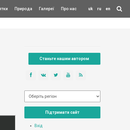
ятки
Природа
Галереї
Про нас
uk
ru
en
Станьте нашим автором
Підтримати сайт
Вхід