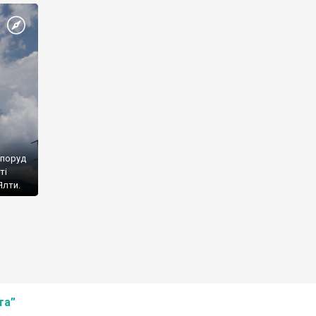
споруд
ті
Ялти.
та”