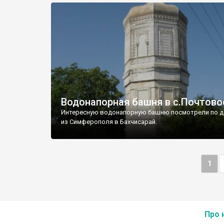
Водонапорная башня в с.Почтово
Интересную водонапорную башню посмотрели по д
из Симферополя в Бахчисарай.
1
Про 