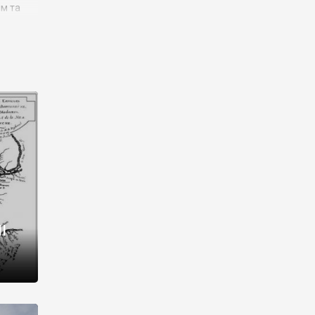
им та
ора і
є
го типу,
ей-
рний
ста:
 райони
від 2
I
і,
рукти,
 котрі