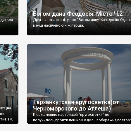
Богом дана Феодосія. Місто Ч.2
одиться
Друга частина звіту про "Богом дану" Феодосію буде 
менш насиченою ніж перша.
Тарханкутская кругосветка(от
Черноморского до Атлеша)
ших (на
але
К сожалению настоящей "кругосветки" не
тивізм,
получилось,пройти пешком вдоль побережья,поэтом
совершали радиальные вылазки из Оленевки.