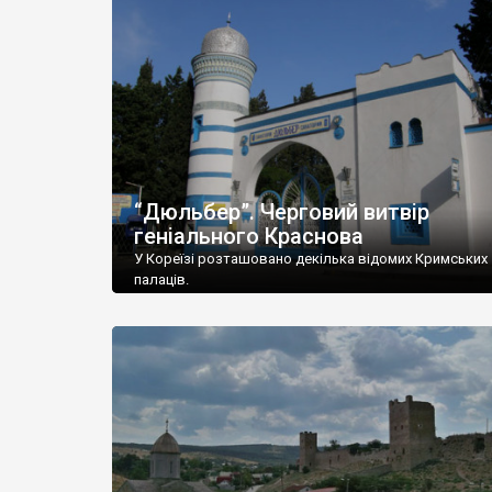
“Дюльбер”. Черговий витвір
геніального Краснова
У Кореїзі розташовано декілька відомих Кримських
палаців.