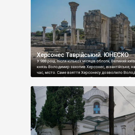
музею «Новгородський музей-заповідник» сотні арт
візантійської доби. Раритети викрадені з фондів об’
культурної спадщини ЮНЕСКО «Херсонеса Таврійсько
Офіційно – на виставку «Золото Візантії», але експер
влада в Україні вважають це лише […]
Херсонес Таврійський. ЮНЕСКО
У 988 році, після кількох місяців облоги, Великий киї
князь Володимир захопив Херсонес, візантійське, на
час, місто. Саме взяття Херсонесу дозволило Воло
диктувати свої умови візантійському імператору Вас
та одружитися з його дочкою Ганною. Цього ж року,
Херсонесі Володимир-язичник, став Василем-
християнином. А потім було Хрещення Русі. На честь
Херсонесу Таврійського названо місто […]