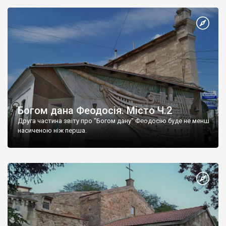
Богом дана Феодосія. Місто Ч.2
Друга частина звіту про "Богом дану" Феодосію буде не менш
насиченою ніж перша.