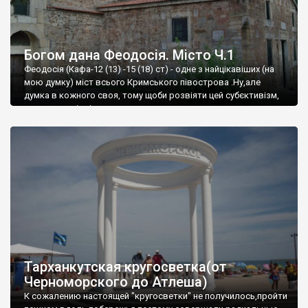
Богом дана Феодосія. Місто Ч.1
Феодосія (Кафа-12 (13) -15 (18) ст) - одне з найцікавіших (на
мою думку) міст всього Кримського півострова .Ну,але
думка в кожного своя, тому щоби розвіяти цей субєктивізм,
запрошую відвідати це
Тарханкутская кругосветка(от
Черноморского до Атлеша)
К сожалению настоящей "кругосветки" не получилось,пройти