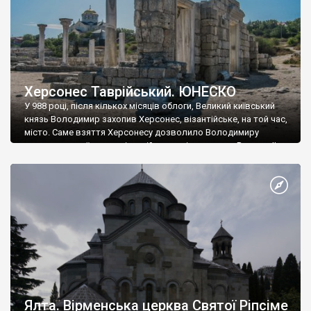
Херсонес Таврійський. ЮНЕСКО
У 988 році, після кількох місяців облоги, Великий київський
князь Володимир захопив Херсонес, візантійське, на той час,
місто. Саме взяття Херсонесу дозволило Володимиру
диктувати свої умови візантійському імператору Василю ІІ, та
одружитися з його дочкою Ганною. Цього ж року, в
Херсонесі Володимир-язичник, став Василем-християнином.
А потім було Хрещення Русі. На честь Херсонесу Таврійського
названо місто […]
Ялта. Вірменська церква Святої Ріпсіме