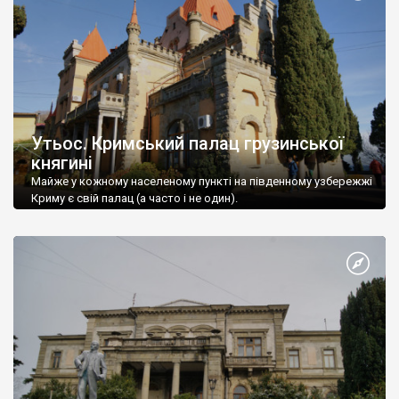
Утьос. Кримський палац грузинської
княгині
Майже у кожному населеному пункті на південному узбережжі
Криму є свій палац (а часто і не один).