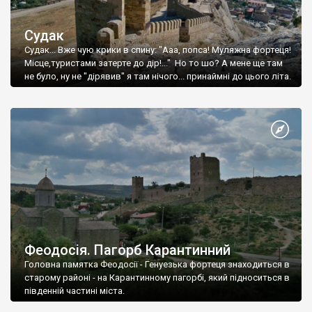
Судак
Судак... Вже чую крики в спину: "Ааа, попса! Муляжна фортеця!
Місце,туристами затерте до дір!..." Но то шо? А мене ще там
не було, ну не "дірявив" я там нічого... принаймні до цього літа.
Феодосія. Пагорб Карантинний
Головна памятка Феодосії - Генуезька фортеця знаходиться в
старому районі - на Карантинному пагорбі, який підноситься в
південній частині міста.