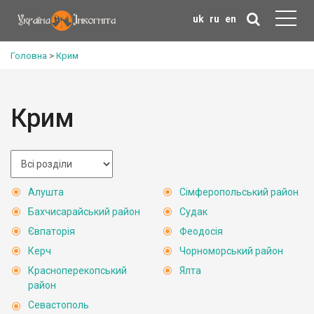
uk
ru
en
Головна
>
Крим
Крим
Алушта
Сімферопольський район
Бахчисарайський район
Судак
Євпаторія
Феодосія
Керч
Чорноморський район
Красноперекопський
Ялта
район
Севастополь