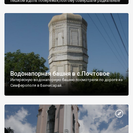
пешком вдоль побережья,поэтому совершали радиальные
вылазки из Оленевки.
Водонапорная башня в с.Почтовое
Интересную водонапорную башню посмотрели по дороге из
Симферополя в Бахчисарай.