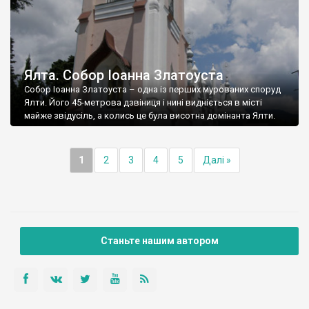
Ялта. Собор Іоанна Златоуста
Собор Іоанна Златоуста – одна із перших мурованих споруд
Ялти. Його 45-метрова дзвіниця і нині видніється в місті
майже звідусіль, а колись це була висотна домінанта Ялти.
1
2
3
4
5
Далі »
Станьте нашим автором