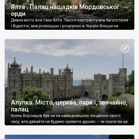
Ялта . Палац нащадків Мордовської
орди
Дивне місто все таки Ялта. Такого контрасту між багатством
і бідністю, між розкішшю і розрухою в Україні більше не
знайдеш.
Алупка. Місто, церква, парк і, звичайно,
палац
Князь Воронцов був чи не найвідомішою людиною свого
часу, але давайте не будемо кривити душею – чи знали ви це
прізвище до відвідин Алупки? Мабуть все таки ні.