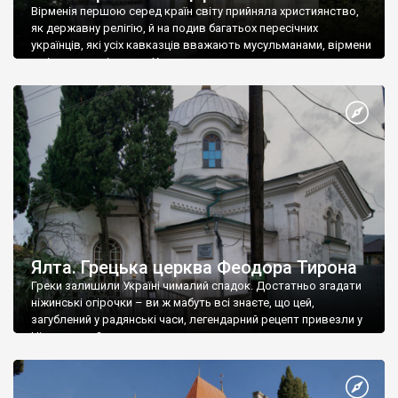
Вірменія першою серед країн світу прийняла християнство,
як державну релігію, й на подив багатьох пересічних
українців, які усіх кавказців вважають мусульманами, вірмени
є відданими вірянами Христа
Ялта. Грецька церква Феодора Тирона
Греки залишили Україні чималий спадок. Достатньо згадати
ніжинські огірочки – ви ж мабуть всі знаєте, що цей,
загублений у радянські часи, легендарний рецепт привезли у
Ніжин греки?