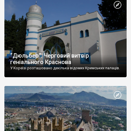
“Дюльбер”. Черговий витвір
геніального Краснова
У Кореїзі розташовано декілька відомих Кримських палаців.