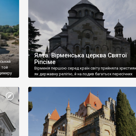
ефактів
називаються «повстяками» (postaki)…” “Вино. Крим
єкту
виробляє відмінне вино і його вдосталь: воно все ду
го».
легке біле і дуже […]
ти та
Ялта. Вірменська церква Святої
Ріпсіме
вський
 той
Вірменія першою серед країн світу прийняла христия
димиру
як державну релігію, й на подив багатьох пересічних
илю ІІ,
українців, які усіх кавказців вважають мусульманами,
 в
вірмени є відданими вірянами Христа