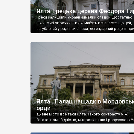
Ялта. Грецька церква Феодора Ти
Греки залишили Україні чималий спадок. Достатньо 
ніжинські огірочки – ви ж мабуть всі знаєте, що цей,
загублений у радянські часи, легендарний рецепт пр
Ніжин греки?
Ялта . Палац нащадків Мордовськ
орди
Дивне місто все таки Ялта. Такого контрасту між
багатством і бідністю, між розкішшю і розрухою в Ук
більше не знайдеш.