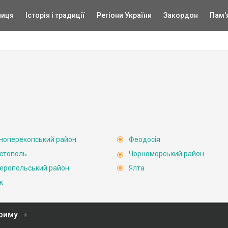
ниця
Історія і традиції
Регіони України
Закордон
Пам'
ноперекопський район
Феодосія
стополь
Чорноморський район
еропольський район
Ялта
к