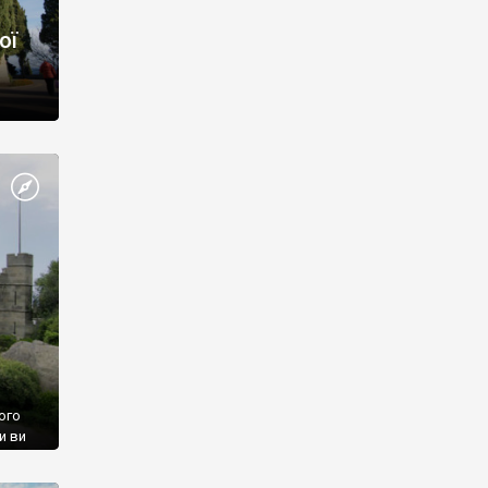
ої
ого
и ви