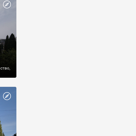
же
нство,