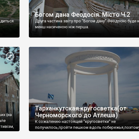
Богом дана Феодосія. Місто Ч.2
одиться
Друга частина звіту про "Богом дану" Феодосію буде 
менш насиченою ніж перша.
Тарханкутская кругосветка(от
Черноморского до Атлеша)
ших (на
але
К сожалению настоящей "кругосветки" не
тивізм,
получилось,пройти пешком вдоль побережья,поэтом
совершали радиальные вылазки из Оленевки.