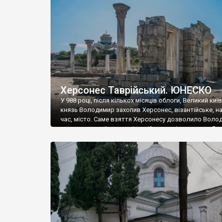
музею «Новгородський музей-заповідник» сотні арт
візантійської доби. Раритети викрадені з фондів об’
культурної спадщини ЮНЕСКО «Херсонеса Таврійсько
Офіційно – на виставку «Золото Візантії», але експер
влада в Україні вважають це лише […]
Херсонес Таврійський. ЮНЕСКО
У 988 році, після кількох місяців облоги, Великий киї
князь Володимир захопив Херсонес, візантійське, на
час, місто. Саме взяття Херсонесу дозволило Воло
диктувати свої умови візантійському імператору Вас
та одружитися з його дочкою Ганною. Цього ж року,
Херсонесі Володимир-язичник, став Василем-
християнином. А потім було Хрещення Русі. На честь
Херсонесу Таврійського названо місто […]