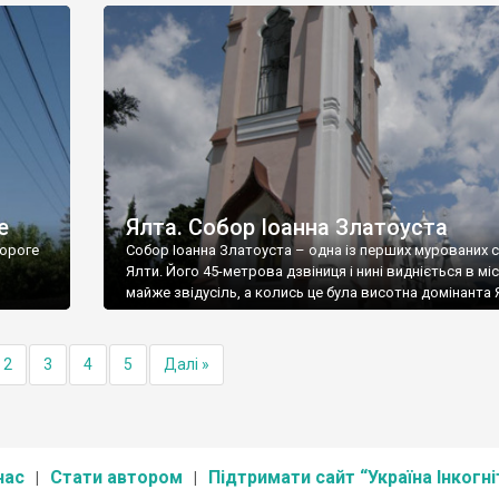
е
Ялта. Собор Іоанна Златоуста
ороге
Собор Іоанна Златоуста – одна із перших мурованих 
Ялти. Його 45-метрова дзвіниця і нині видніється в міс
майже звідусіль, а колись це була висотна домінанта 
2
3
4
5
Далі »
нас
Стати автором
Підтримати сайт “Україна Інкогні