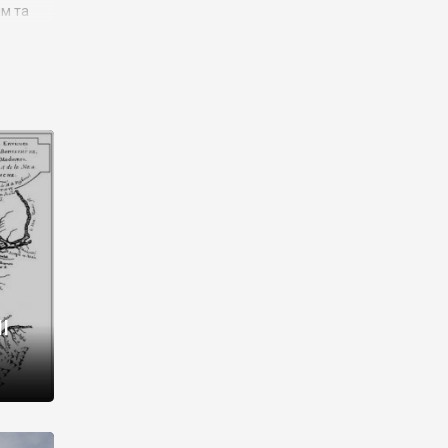
им та
ора і
є
го типу,
ей-
рний
ста:
 райони
від 2
I
і,
рукти,
 котрі