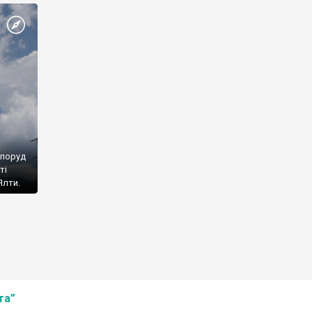
споруд
ті
Ялти.
та”