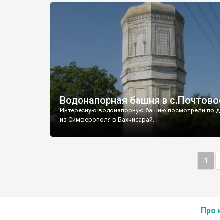
Водонапорная башня в с.Почтово
Интересную водонапорную башню посмотрели по д
из Симферополя в Бахчисарай.
1
Про 