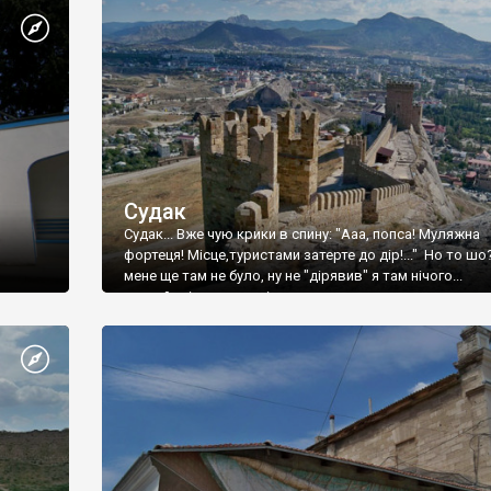
Судак
Судак... Вже чую крики в спину: "Ааа, попса! Муляжна
фортеця! Місце,туристами затерте до дір!..." Но то шо
мене ще там не було, ну не "дірявив" я там нічого...
принаймні до цього літа.