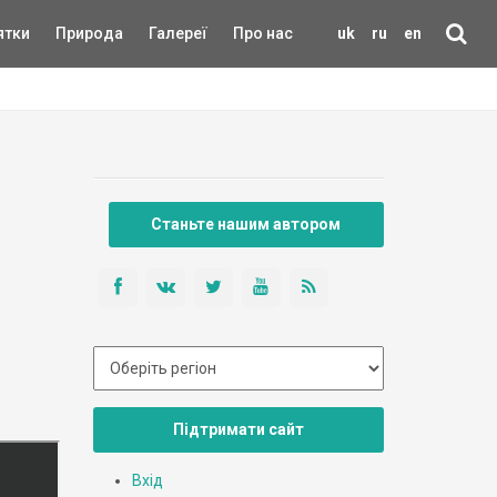
ятки
Природа
Галереї
Про нас
uk
ru
en
Станьте нашим автором
Підтримати сайт
Вхід