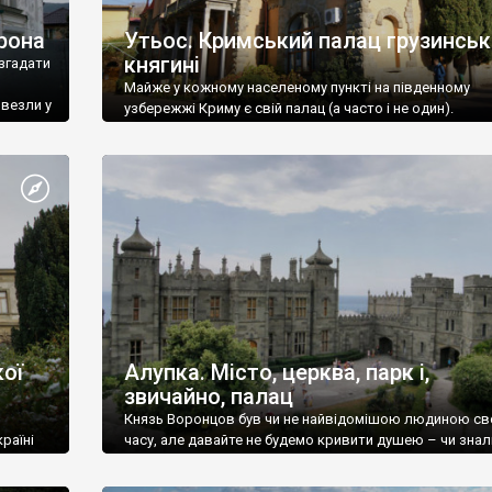
рона
Утьос. Кримський палац грузинськ
княгині
згадати
Майже у кожному населеному пункті на південному
ивезли у
узбережжі Криму є свій палац (а часто і не один).
ої
Алупка. Місто, церква, парк і,
звичайно, палац
Князь Воронцов був чи не найвідомішою людиною св
раїні
часу, але давайте не будемо кривити душею – чи знал
це прізвище до відвідин Алупки? Мабуть все таки ні.