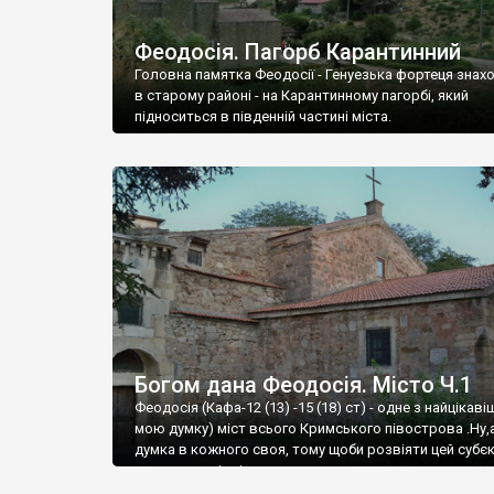
Феодосія. Пагорб Карантинний
Головна памятка Феодосії - Генуезька фортеця знах
в старому районі - на Карантинному пагорбі, який
підноситься в південній частині міста.
Богом дана Феодосія. Місто Ч.1
Феодосія (Кафа-12 (13) -15 (18) ст) - одне з найцікаві
мою думку) міст всього Кримського півострова .Ну,
думка в кожного своя, тому щоби розвіяти цей субєк
запрошую відвідати це