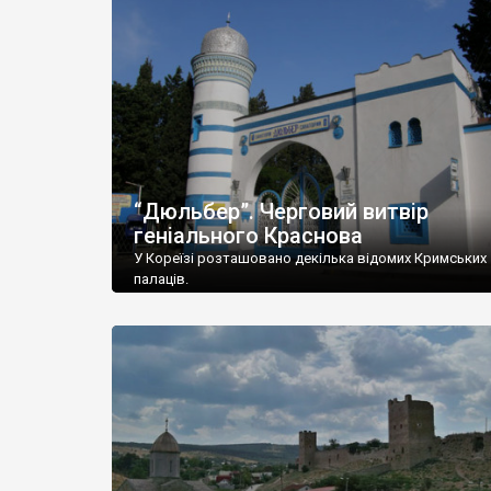
“Дюльбер”. Черговий витвір
геніального Краснова
У Кореїзі розташовано декілька відомих Кримських
палаців.