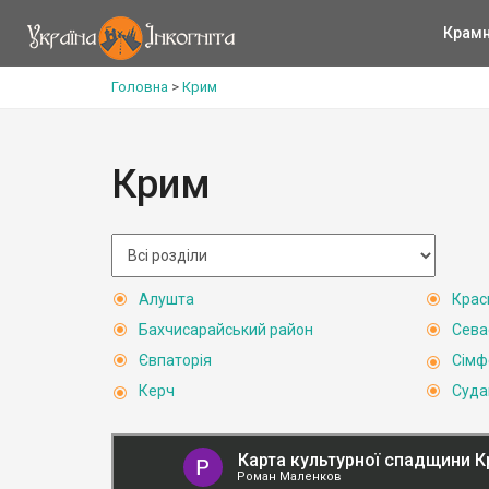
Крам
Головна
>
Крим
Крим
Алушта
Крас
Бахчисарайський район
Сева
Євпаторія
Сімф
Керч
Суда