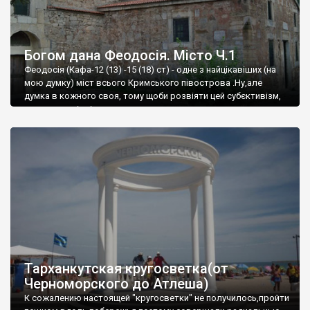
Богом дана Феодосія. Місто Ч.1
Феодосія (Кафа-12 (13) -15 (18) ст) - одне з найцікавіших (на
мою думку) міст всього Кримського півострова .Ну,але
думка в кожного своя, тому щоби розвіяти цей субєктивізм,
запрошую відвідати це
Тарханкутская кругосветка(от
Черноморского до Атлеша)
К сожалению настоящей "кругосветки" не получилось,пройти