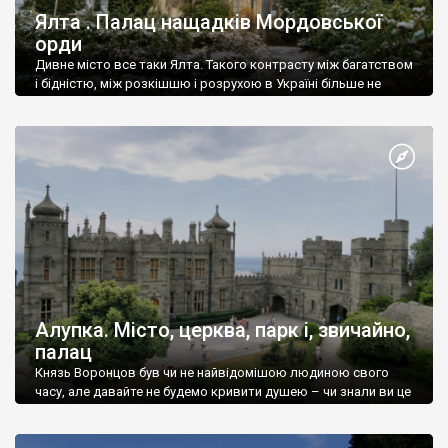
Ялта . Палац нащадків Мордовської
орди
Дивне місто все таки Ялта. Такого контрасту між багатством
і бідністю, між розкішшю і розрухою в Україні більше не
знайдеш.
Алупка. Місто, церква, парк і, звичайно,
палац
Князь Воронцов був чи не найвідомішою людиною свого
часу, але давайте не будемо кривити душею – чи знали ви це
прізвище до відвідин Алупки? Мабуть все таки ні.