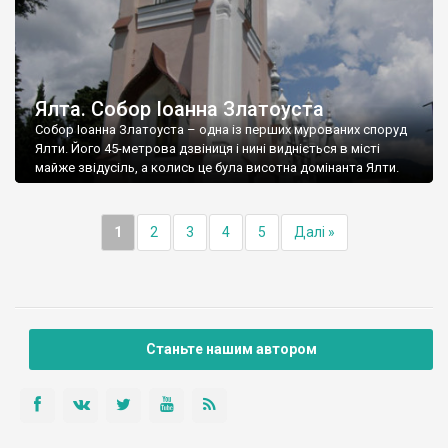
Ялта. Собор Іоанна Златоуста
Собор Іоанна Златоуста – одна із перших мурованих споруд
Ялти. Його 45-метрова дзвіниця і нині видніється в місті
майже звідусіль, а колись це була висотна домінанта Ялти.
1
2
3
4
5
Далі »
Станьте нашим автором