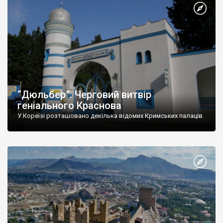
“Дюльбер”. Черговий витвір
геніального Краснова
У Кореїзі розташовано декілька відомих Кримських палаців.