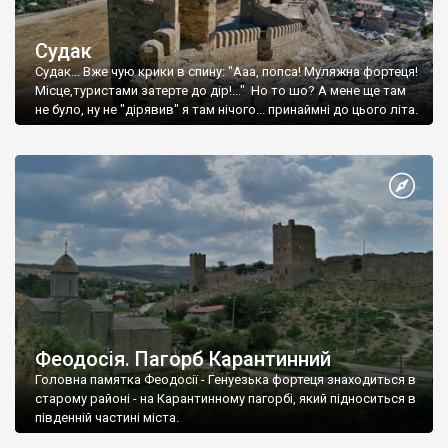
Судак
Судак... Вже чую крики в спину: "Ааа, попса! Муляжна фортеця!
Місце,туристами затерте до дір!..." Но то шо? А мене ще там
не було, ну не "дірявив" я там нічого... принаймні до цього літа.
Феодосія. Пагорб Карантинний
Головна памятка Феодосії - Генуезька фортеця знаходиться в
старому районі - на Карантинному пагорбі, який підноситься в
південній частині міста.