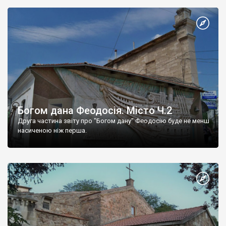
Богом дана Феодосія. Місто Ч.2
Друга частина звіту про "Богом дану" Феодосію буде не менш
насиченою ніж перша.