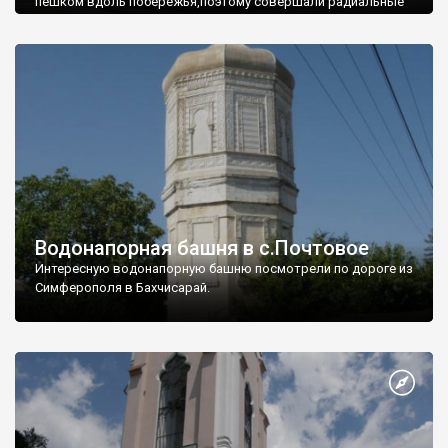
пешком вдоль побережья,поэтому совершали радиальные
вылазки из Оленевки.
Водонапорная башня в с.Почтовое
Интересную водонапорную башню посмотрели по дороге из
Симферополя в Бахчисарай.