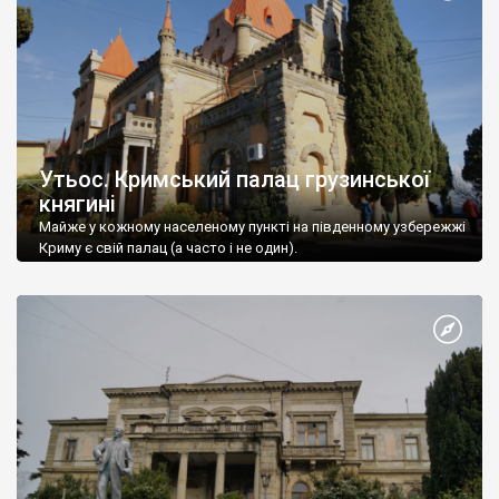
Утьос. Кримський палац грузинської
княгині
Майже у кожному населеному пункті на південному узбережжі
Криму є свій палац (а часто і не один).