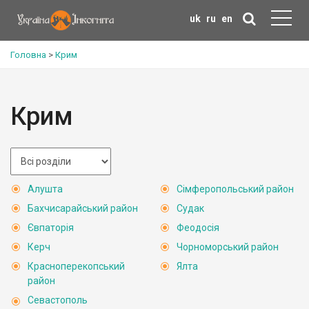
uk
ru
en
Головна
>
Крим
Крим
Алушта
Сімферопольський район
Бахчисарайський район
Судак
Євпаторія
Феодосія
Керч
Чорноморський район
Красноперекопський
Ялта
район
Севастополь