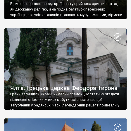
Вірменія першою серед країн світу прийняла християнство,
як державну релігію, й на подив багатьох пересічних
українців, які усіх кавказців вважають мусульманами, вірмени
є відданими вірянами Христа
Ялта. Грецька церква Феодора Тирона
Греки залишили Україні чималий спадок. Достатньо згадати
ніжинські огірочки – ви ж мабуть всі знаєте, що цей,
загублений у радянські часи, легендарний рецепт привезли у
Ніжин греки?