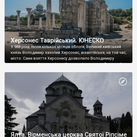
Херсонес Таврійський. ЮНЕСКО
У 988 році, після кількох місяців облоги, Великий київський
князь Володимир захопив Херсонес, візантійське, на той час,
місто. Саме взяття Херсонесу дозволило Володимиру
диктувати свої умови візантійському імператору Василю ІІ, та
одружитися з його дочкою Ганною. Цього ж року, в
Херсонесі Володимир-язичник, став Василем-християнином.
А потім було Хрещення Русі. На честь Херсонесу Таврійського
названо місто […]
Ялта. Вірменська церква Святої Ріпсіме