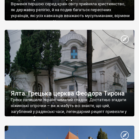
Вірменія першою серед країн світу прийняла християнство,
як державну релігію, й на подив багатьох пересічних
українців, які усіх кавказців вважають мусульманами, вірмени
є відданими вірянами Христа
Ялта. Грецька церква Феодора Тирона
Греки залишили Україні чималий спадок. Достатньо згадати
ніжинські огірочки – ви ж мабуть всі знаєте, що цей,
загублений у радянські часи, легендарний рецепт привезли у
Ніжин греки?