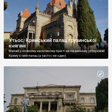
Утьос. Кримський палац грузинської
княгині
Майже у кожному населеному пункті на південному узбережжі
Криму є свій палац (а часто і не один).