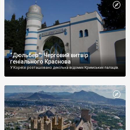
“Дюльбер”. Черговий витвір
геніального Краснова
У Кореїзі розташовано декілька відомих Кримських палаців.