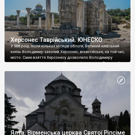
Херсонес Таврійський. ЮНЕСКО
У 988 році, після кількох місяців облоги, Великий київський
князь Володимир захопив Херсонес, візантійське, на той час,
місто. Саме взяття Херсонесу дозволило Володимиру
диктувати свої умови візантійському імператору Василю ІІ, та
одружитися з його дочкою Ганною. Цього ж року, в
Херсонесі Володимир-язичник, став Василем-християнином.
А потім було Хрещення Русі. На честь Херсонесу Таврійського
названо місто […]
Ялта. Вірменська церква Святої Ріпсіме