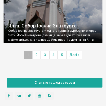
Ялта. Собор Іоанна Златоуста
Собор Іоанна Златоуста – одна із перших мурованих споруд
Ялти. Його 45-метрова дзвіниця і нині видніється в місті
майже звідусіль, а колись це була висотна домінанта Ялти.
1
2
3
4
5
Далі »
Станьте нашим автором