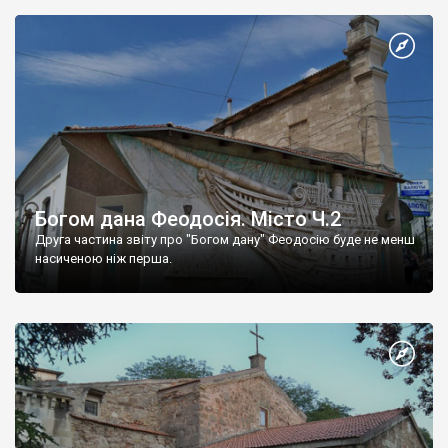
Богом дана Феодосія. Місто Ч.2
Друга частина звіту про "Богом дану" Феодосію буде не менш
насиченою ніж перша.