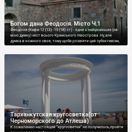
Богом дана Феодосія. Місто Ч.1
Феодосія (Кафа-12 (13) -15 (18) ст) - одне з найцікавіших (на
мою думку) міст всього Кримського півострова .Ну,але
думка в кожного своя, тому щоби розвіяти цей субєктивізм,
запрошую відвідати це
Тарханкутская кругосветка(от
Черноморского до Атлеша)
К сожалению настоящей "кругосветки" не получилось,пройти