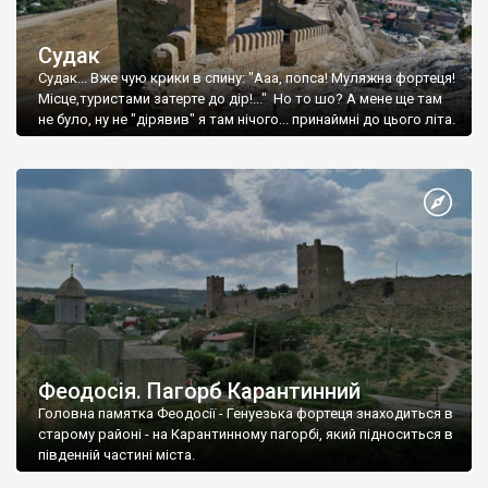
Судак
Судак... Вже чую крики в спину: "Ааа, попса! Муляжна фортеця!
Місце,туристами затерте до дір!..." Но то шо? А мене ще там
не було, ну не "дірявив" я там нічого... принаймні до цього літа.
Феодосія. Пагорб Карантинний
Головна памятка Феодосії - Генуезька фортеця знаходиться в
старому районі - на Карантинному пагорбі, який підноситься в
південній частині міста.