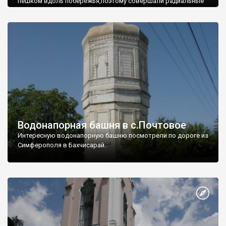
пешком вдоль побережья,поэтому совершали радиальные
вылазки из Оленевки.
Водонапорная башня в с.Почтовое
Интересную водонапорную башню посмотрели по дороге из
Симферополя в Бахчисарай.