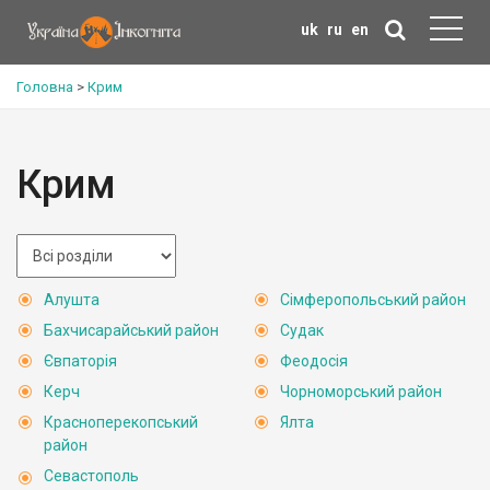
uk
ru
en
Головна
>
Крим
Крим
Алушта
Сімферопольський район
Бахчисарайський район
Судак
Євпаторія
Феодосія
Керч
Чорноморський район
Красноперекопський
Ялта
район
Севастополь