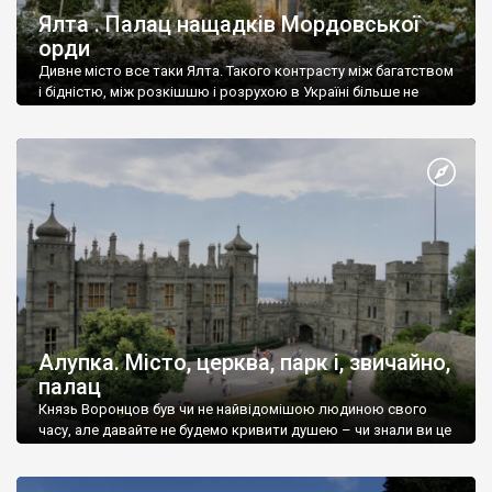
Ялта . Палац нащадків Мордовської
орди
Дивне місто все таки Ялта. Такого контрасту між багатством
і бідністю, між розкішшю і розрухою в Україні більше не
знайдеш.
Алупка. Місто, церква, парк і, звичайно,
палац
Князь Воронцов був чи не найвідомішою людиною свого
часу, але давайте не будемо кривити душею – чи знали ви це
прізвище до відвідин Алупки? Мабуть все таки ні.