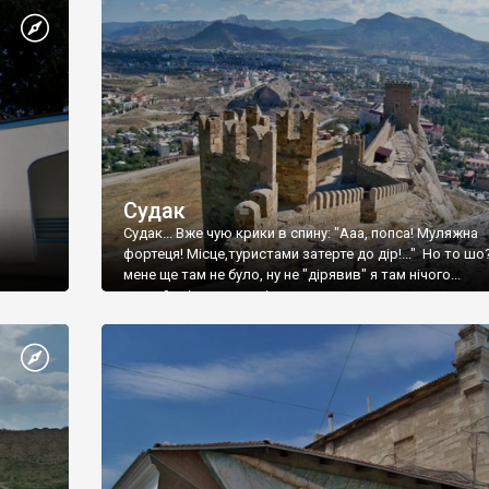
Судак
Судак... Вже чую крики в спину: "Ааа, попса! Муляжна
фортеця! Місце,туристами затерте до дір!..." Но то шо
мене ще там не було, ну не "дірявив" я там нічого...
принаймні до цього літа.