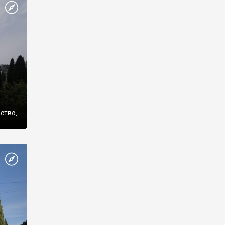
же
нство,