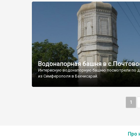
Водонапорная башня в с.Почтово
Интересную водонапорную башню посмотрели по д
из Симферополя в Бахчисарай.
1
Про 