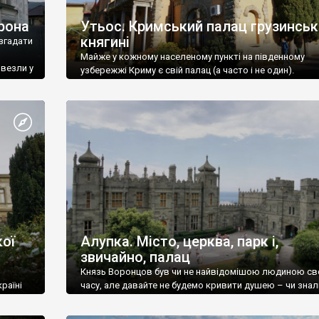
рона
Утьос. Кримський палац грузинськ
княгині
згадати
Майже у кожному населеному пункті на південному
ивезли у
узбережжі Криму є свій палац (а часто і не один).
ої
Алупка. Місто, церква, парк і,
звичайно, палац
Князь Воронцов був чи не найвідомішою людиною св
раїні
часу, але давайте не будемо кривити душею – чи знал
це прізвище до відвідин Алупки? Мабуть все таки ні.