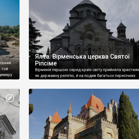
ефактів
називаються «повстяками» (postaki)…” “Вино. Крим
єкту
виробляє відмінне вино і його вдосталь: воно все ду
го».
легке біле і дуже […]
ти та
Ялта. Вірменська церква Святої
Ріпсіме
вський
 той
Вірменія першою серед країн світу прийняла христия
димиру
як державну релігію, й на подив багатьох пересічних
илю ІІ,
українців, які усіх кавказців вважають мусульманами,
 в
вірмени є відданими вірянами Христа