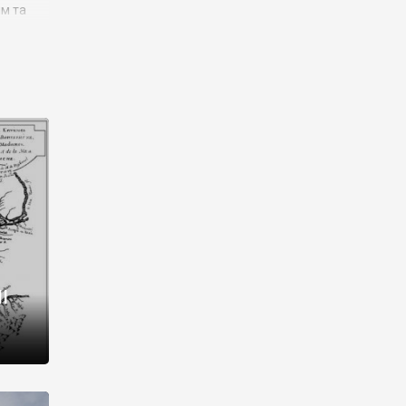
им та
ора і
є
го типу,
ей-
рний
ста:
 райони
від 2
I
і,
рукти,
 котрі