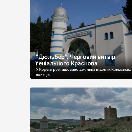
“Дюльбер”. Черговий витвір
геніального Краснова
У Кореїзі розташовано декілька відомих Кримських
палаців.