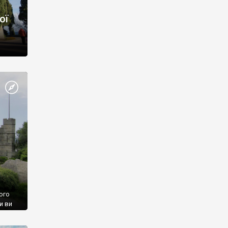
ої
ого
и ви