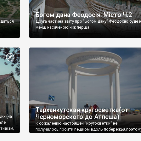
Богом дана Феодосія. Місто Ч.2
одиться
Друга частина звіту про "Богом дану" Феодосію буде 
менш насиченою ніж перша.
Тарханкутская кругосветка(от
Черноморского до Атлеша)
ших (на
але
К сожалению настоящей "кругосветки" не
тивізм,
получилось,пройти пешком вдоль побережья,поэтом
совершали радиальные вылазки из Оленевки.