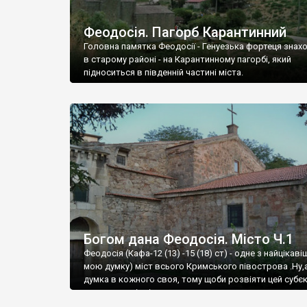
Феодосія. Пагорб Карантинний
Головна памятка Феодосії - Генуезька фортеця знах
в старому районі - на Карантинному пагорбі, який
підноситься в південній частині міста.
Богом дана Феодосія. Місто Ч.1
Феодосія (Кафа-12 (13) -15 (18) ст) - одне з найцікаві
мою думку) міст всього Кримського півострова .Ну,
думка в кожного своя, тому щоби розвіяти цей субєк
запрошую відвідати це