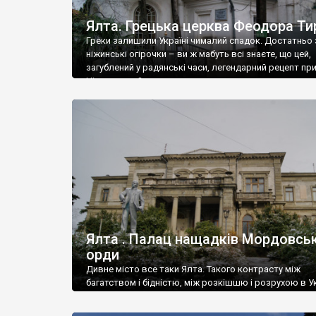
Ялта. Грецька церква Феодора Ти
Греки залишили Україні чималий спадок. Достатньо 
ніжинські огірочки – ви ж мабуть всі знаєте, що цей,
загублений у радянські часи, легендарний рецепт пр
Ніжин греки?
Ялта . Палац нащадків Мордовськ
орди
Дивне місто все таки Ялта. Такого контрасту між
багатством і бідністю, між розкішшю і розрухою в Ук
більше не знайдеш.