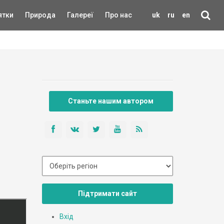
ятки
Природа
Галереї
Про нас
uk
ru
en
Станьте нашим автором
Підтримати сайт
Вхід