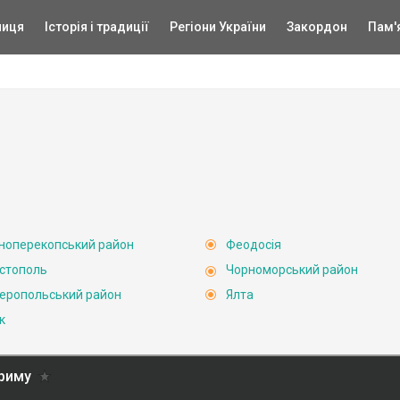
ниця
Історія і традиції
Регіони України
Закордон
Пам'
ноперекопський район
Феодосія
стополь
Чорноморський район
еропольський район
Ялта
к