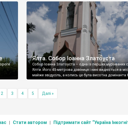
е
Ялта. Собор Іоанна Златоуста
ороге
Собор Іоанна Златоуста – одна із перших мурованих 
Ялти. Його 45-метрова дзвіниця і нині видніється в міс
майже звідусіль, а колись це була висотна домінанта 
2
3
4
5
Далі »
нас
Стати автором
Підтримати сайт “Україна Інкогні