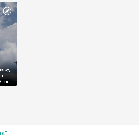
споруд
ті
Ялти.
та”