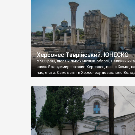
музею «Новгородський музей-заповідник» сотні арт
візантійської доби. Раритети викрадені з фондів об’
культурної спадщини ЮНЕСКО «Херсонеса Таврійсько
Офіційно – на виставку «Золото Візантії», але експер
влада в Україні вважають це лише […]
Херсонес Таврійський. ЮНЕСКО
У 988 році, після кількох місяців облоги, Великий киї
князь Володимир захопив Херсонес, візантійське, на
час, місто. Саме взяття Херсонесу дозволило Воло
диктувати свої умови візантійському імператору Вас
та одружитися з його дочкою Ганною. Цього ж року,
Херсонесі Володимир-язичник, став Василем-
християнином. А потім було Хрещення Русі. На честь
Херсонесу Таврійського названо місто […]