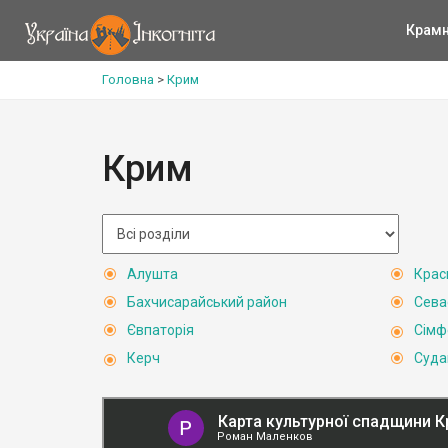
Крам
Головна
>
Крим
Крим
Алушта
Крас
Бахчисарайський район
Сева
Євпаторія
Сімф
Керч
Суда