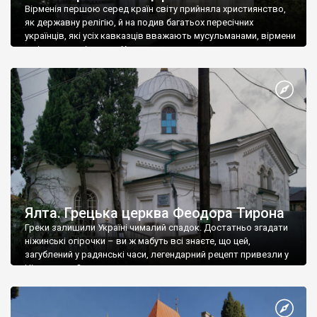
Вірменія першою серед країн світу прийняла християнство,
як державну релігію, й на подив багатьох пересічних
українців, які усіх кавказців вважають мусульманами, вірмени
є відданими вірянами Христа
Ялта. Грецька церква Феодора Тирона
Греки залишили Україні чималий спадок. Достатньо згадати
ніжинські огірочки – ви ж мабуть всі знаєте, що цей,
загублений у радянські часи, легендарний рецепт привезли у
Ніжин греки?