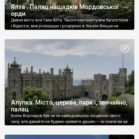
Ялта . Палац нащадків Мордовської
орди
Дивне місто все таки Ялта. Такого контрасту між багатством
і бідністю, між розкішшю і розрухою в Україні більше не
знайдеш.
Алупка. Місто, церква, парк і, звичайно,
палац
Князь Воронцов був чи не найвідомішою людиною свого
часу, але давайте не будемо кривити душею – чи знали ви це
прізвище до відвідин Алупки? Мабуть все таки ні.