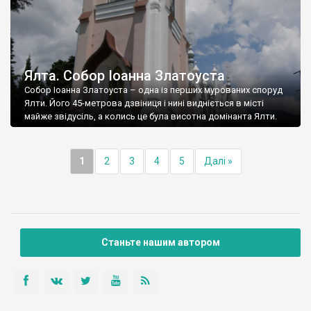
Ялта. Собор Іоанна Златоуста
Собор Іоанна Златоуста – одна із перших мурованих споруд
Ялти. Його 45-метрова дзвіниця і нині видніється в місті
майже звідусіль, а колись це була висотна домінанта Ялти.
1
2
3
4
5
Далі »
Станьте нашим автором