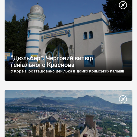
“Дюльбер”. Черговий витвір
геніального Краснова
У Кореїзі розташовано декілька відомих Кримських палаців.