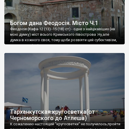
Богом дана Феодосія. Місто Ч.1
Феодосія (Кафа-12 (13) -15 (18) ст) - одне з найцікавіших (на
мою думку) міст всього Кримського півострова .Ну,але
думка в кожного своя, тому щоби розвіяти цей субєктивізм,
запрошую відвідати це
Тарханкутская кругосветка(от
Черноморского до Атлеша)
К сожалению настоящей "кругосветки" не получилось,пройти