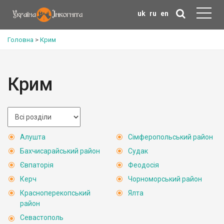
uk
ru
en
Головна
>
Крим
Крим
Алушта
Сімферопольський район
Бахчисарайський район
Судак
Євпаторія
Феодосія
Керч
Чорноморський район
Красноперекопський
Ялта
район
Севастополь