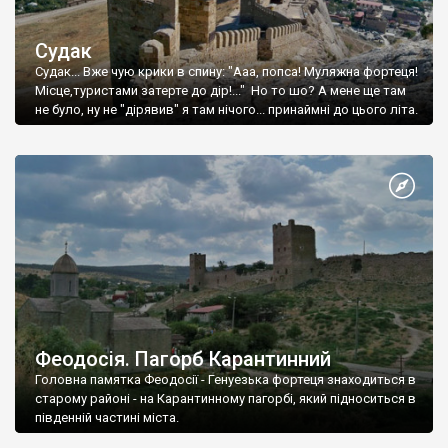
Судак
Судак... Вже чую крики в спину: "Ааа, попса! Муляжна фортеця!
Місце,туристами затерте до дір!..." Но то шо? А мене ще там
не було, ну не "дірявив" я там нічого... принаймні до цього літа.
Феодосія. Пагорб Карантинний
Головна памятка Феодосії - Генуезька фортеця знаходиться в
старому районі - на Карантинному пагорбі, який підноситься в
південній частині міста.