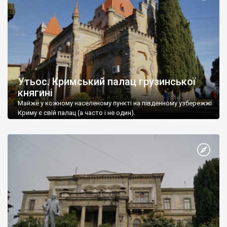
Утьос. Кримський палац грузинської
княгині
Майже у кожному населеному пункті на південному узбережжі
Криму є свій палац (а часто і не один).