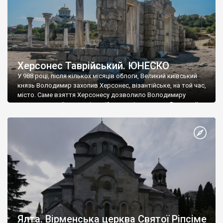
Херсонес Таврійський. ЮНЕСКО
У 988 році, після кількох місяців облоги, Великий київський
князь Володимир захопив Херсонес, візантійське, на той час,
місто. Саме взяття Херсонесу дозволило Володимиру
диктувати свої умови візантійському імператору Василю ІІ, та
одружитися з його дочкою Ганною. Цього ж року, в
Херсонесі Володимир-язичник, став Василем-християнином.
А потім було Хрещення Русі. На честь Херсонесу Таврійського
названо місто […]
Ялта. Вірменська церква Святої Ріпсіме