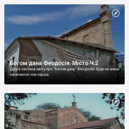
Богом дана Феодосія. Місто Ч.2
Друга частина звіту про "Богом дану" Феодосію буде не менш
насиченою ніж перша.