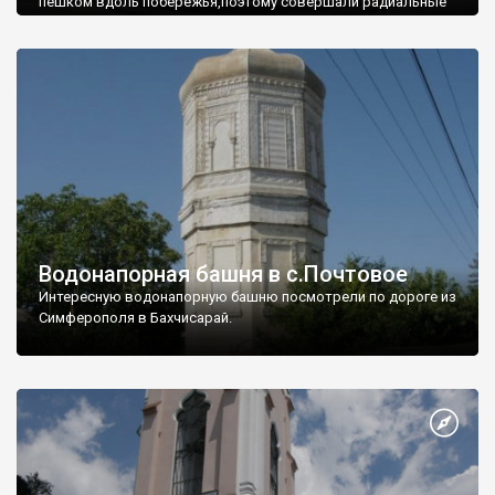
пешком вдоль побережья,поэтому совершали радиальные
вылазки из Оленевки.
Водонапорная башня в с.Почтовое
Интересную водонапорную башню посмотрели по дороге из
Симферополя в Бахчисарай.