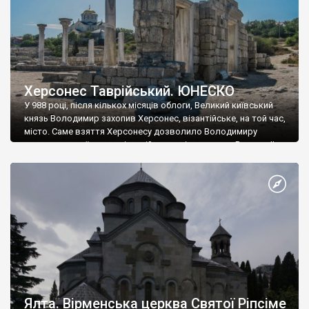
Херсонес Таврійський. ЮНЕСКО
У 988 році, після кількох місяців облоги, Великий київський
князь Володимир захопив Херсонес, візантійське, на той час,
місто. Саме взяття Херсонесу дозволило Володимиру
диктувати свої умови візантійському імператору Василю ІІ, та
одружитися з його дочкою Ганною. Цього ж року, в
Херсонесі Володимир-язичник, став Василем-християнином.
А потім було Хрещення Русі. На честь Херсонесу Таврійського
названо місто […]
Ялта. Вірменська церква Святої Ріпсіме