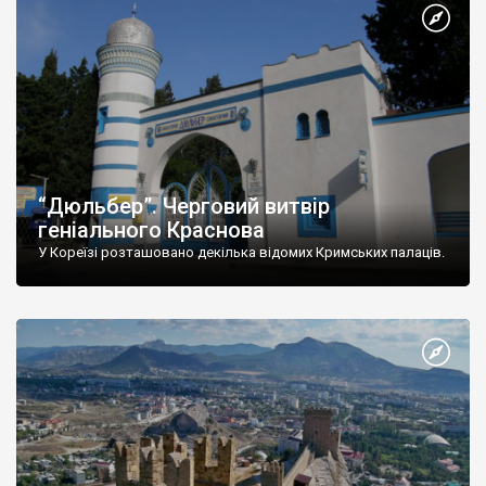
“Дюльбер”. Черговий витвір
геніального Краснова
У Кореїзі розташовано декілька відомих Кримських палаців.