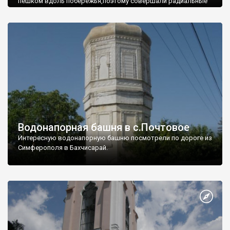
пешком вдоль побережья,поэтому совершали радиальные
вылазки из Оленевки.
Водонапорная башня в с.Почтовое
Интересную водонапорную башню посмотрели по дороге из
Симферополя в Бахчисарай.