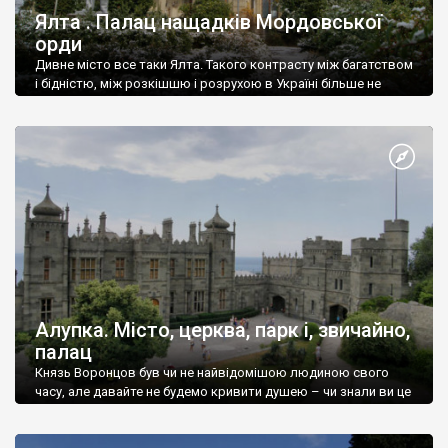
Ялта . Палац нащадків Мордовської
орди
Дивне місто все таки Ялта. Такого контрасту між багатством
і бідністю, між розкішшю і розрухою в Україні більше не
знайдеш.
Алупка. Місто, церква, парк і, звичайно,
палац
Князь Воронцов був чи не найвідомішою людиною свого
часу, але давайте не будемо кривити душею – чи знали ви це
прізвище до відвідин Алупки? Мабуть все таки ні.