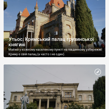
Утьос. Кримський палац грузинської
княгині
Майже у кожному населеному пункті на південному узбережжі
Криму є свій палац (а часто і не один).