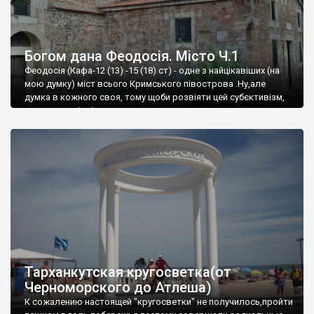
Богом дана Феодосія. Місто Ч.1
Феодосія (Кафа-12 (13) -15 (18) ст) - одне з найцікавіших (на
мою думку) міст всього Кримського півострова .Ну,але
думка в кожного своя, тому щоби розвіяти цей субєктивізм,
запрошую відвідати це
Тарханкутская кругосветка(от
Черноморского до Атлеша)
К сожалению настоящей "кругосветки" не получилось,пройти