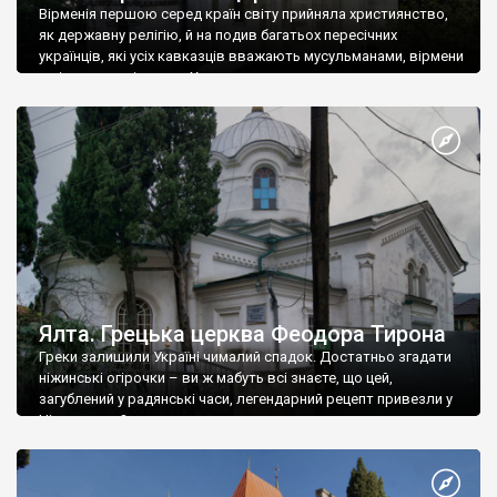
Вірменія першою серед країн світу прийняла християнство,
як державну релігію, й на подив багатьох пересічних
українців, які усіх кавказців вважають мусульманами, вірмени
є відданими вірянами Христа
Ялта. Грецька церква Феодора Тирона
Греки залишили Україні чималий спадок. Достатньо згадати
ніжинські огірочки – ви ж мабуть всі знаєте, що цей,
загублений у радянські часи, легендарний рецепт привезли у
Ніжин греки?