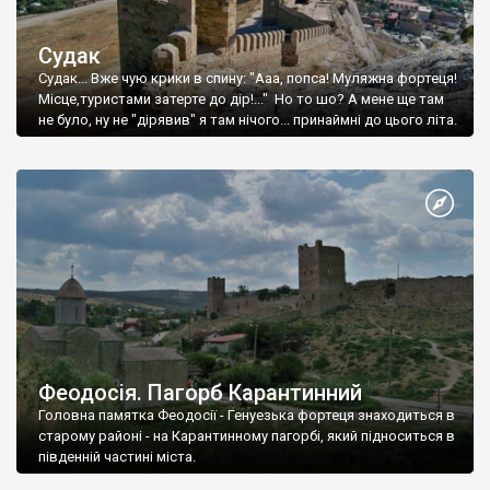
Судак
Судак... Вже чую крики в спину: "Ааа, попса! Муляжна фортеця!
Місце,туристами затерте до дір!..." Но то шо? А мене ще там
не було, ну не "дірявив" я там нічого... принаймні до цього літа.
Феодосія. Пагорб Карантинний
Головна памятка Феодосії - Генуезька фортеця знаходиться в
старому районі - на Карантинному пагорбі, який підноситься в
південній частині міста.