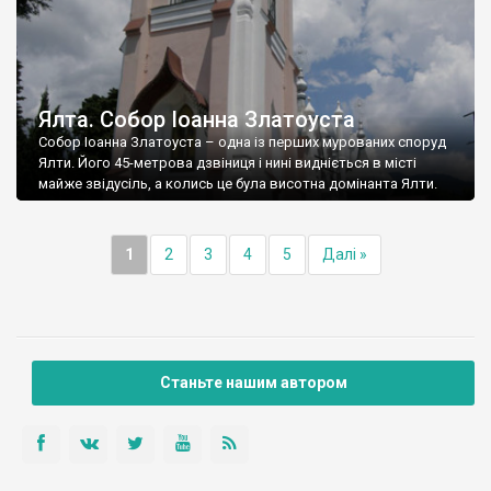
Ялта. Собор Іоанна Златоуста
Собор Іоанна Златоуста – одна із перших мурованих споруд
Ялти. Його 45-метрова дзвіниця і нині видніється в місті
майже звідусіль, а колись це була висотна домінанта Ялти.
1
2
3
4
5
Далі »
Станьте нашим автором