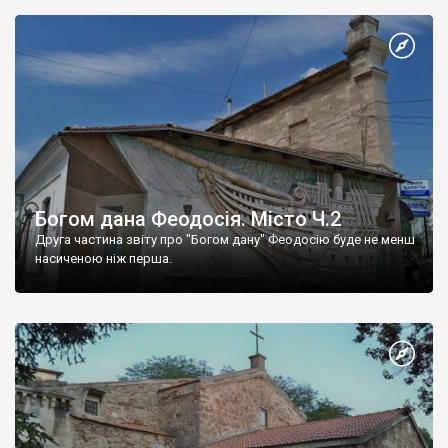
Богом дана Феодосія. Місто Ч.2
Друга частина звіту про "Богом дану" Феодосію буде не менш
насиченою ніж перша.