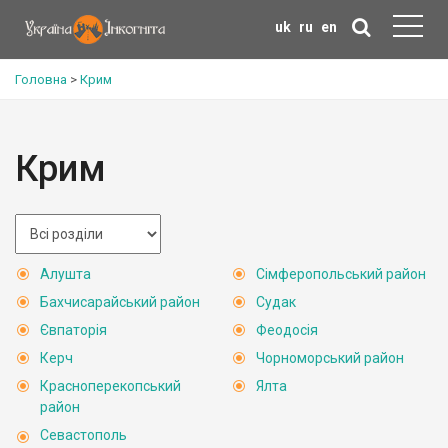
uk
ru
en
Головна
>
Крим
Крим
Алушта
Сімферопольський район
Бахчисарайський район
Судак
Євпаторія
Феодосія
Керч
Чорноморський район
Красноперекопський
Ялта
район
Севастополь