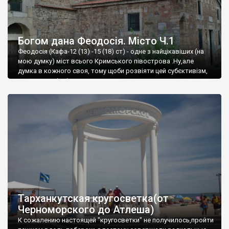
Богом дана Феодосія. Місто Ч.1
Феодосія (Кафа-12 (13) -15 (18) ст) - одне з найцікавіших (на
мою думку) міст всього Кримського півострова .Ну,але
думка в кожного своя, тому щоби розвіяти цей субєктивізм,
запрошую відвідати це
Тарханкутская кругосветка(от
Черноморского до Атлеша)
К сожалению настоящей "кругосветки" не получилось,пройти