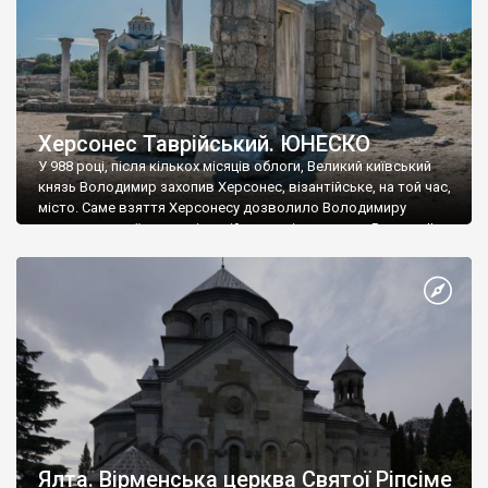
Херсонес Таврійський. ЮНЕСКО
У 988 році, після кількох місяців облоги, Великий київський
князь Володимир захопив Херсонес, візантійське, на той час,
місто. Саме взяття Херсонесу дозволило Володимиру
диктувати свої умови візантійському імператору Василю ІІ, та
одружитися з його дочкою Ганною. Цього ж року, в
Херсонесі Володимир-язичник, став Василем-християнином.
А потім було Хрещення Русі. На честь Херсонесу Таврійського
названо місто […]
Ялта. Вірменська церква Святої Ріпсіме