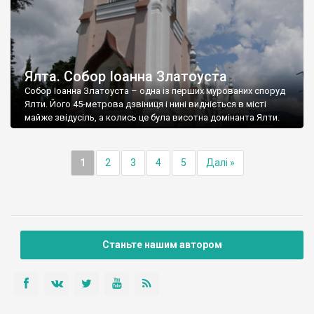
Ялта. Собор Іоанна Златоуста
Собор Іоанна Златоуста – одна із перших мурованих споруд
Ялти. Його 45-метрова дзвіниця і нині видніється в місті
майже звідусіль, а колись це була висотна домінанта Ялти.
1
2
3
4
5
Далі »
Станьте нашим автором