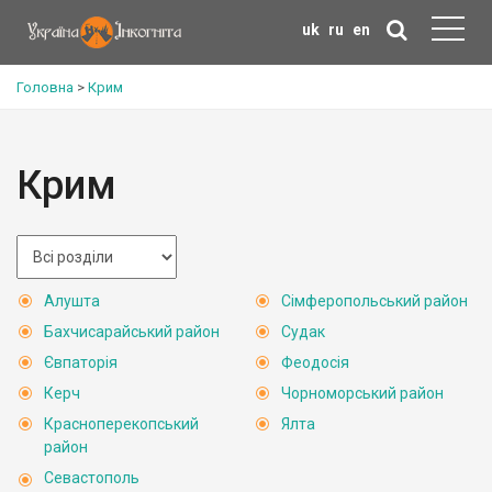
uk
ru
en
Головна
>
Крим
Крим
Алушта
Сімферопольський район
Бахчисарайський район
Судак
Євпаторія
Феодосія
Керч
Чорноморський район
Красноперекопський
Ялта
район
Севастополь