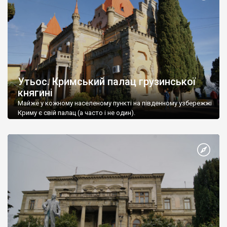
Утьос. Кримський палац грузинської
княгині
Майже у кожному населеному пункті на південному узбережжі
Криму є свій палац (а часто і не один).