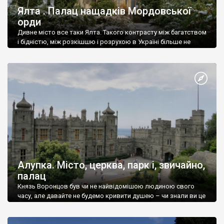
Ялта . Палац нащадків Мордовської
орди
Дивне місто все таки Ялта. Такого контрасту між багатством
і бідністю, між розкішшю і розрухою в Україні більше не
знайдеш.
Алупка. Місто, церква, парк і, звичайно,
палац
Князь Воронцов був чи не найвідомішою людиною свого
часу, але давайте не будемо кривити душею – чи знали ви це
прізвище до відвідин Алупки? Мабуть все таки ні.