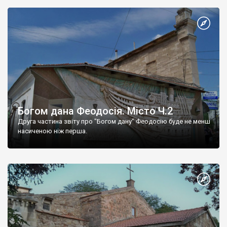
Богом дана Феодосія. Місто Ч.2
Друга частина звіту про "Богом дану" Феодосію буде не менш
насиченою ніж перша.