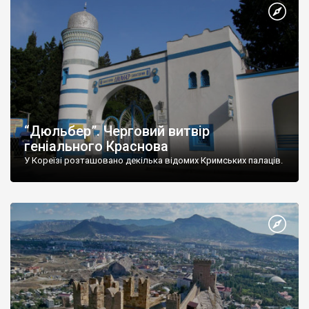
“Дюльбер”. Черговий витвір
геніального Краснова
У Кореїзі розташовано декілька відомих Кримських палаців.