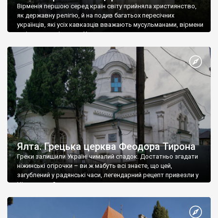
Вірменія першою серед країн світу прийняла християнство,
як державну релігію, й на подив багатьох пересічних
українців, які усіх кавказців вважають мусульманами, вірмени
є відданими вірянами Христа
Ялта. Грецька церква Феодора Тирона
Греки залишили Україні чималий спадок. Достатньо згадати
ніжинські огірочки – ви ж мабуть всі знаєте, що цей,
загублений у радянські часи, легендарний рецепт привезли у
Ніжин греки?