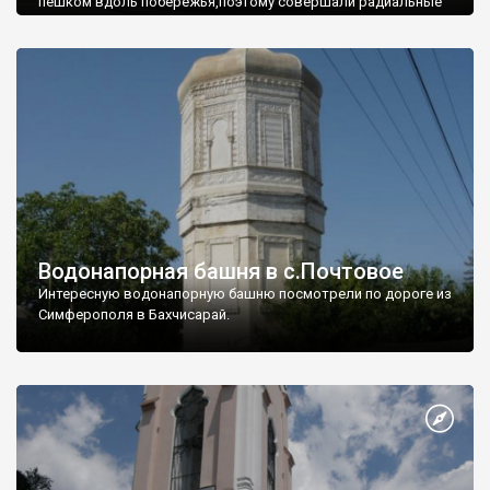
пешком вдоль побережья,поэтому совершали радиальные
вылазки из Оленевки.
Водонапорная башня в с.Почтовое
Интересную водонапорную башню посмотрели по дороге из
Симферополя в Бахчисарай.