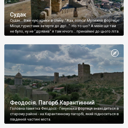
Судак
Судак... Вже чую крики в спину: "Ааа, попса! Муляжна фортеця!
Місце,туристами затерте до дір!..." Но то шо? А мене ще там
не було, ну не "дірявив" я там нічого... принаймні до цього літа.
Феодосія. Пагорб Карантинний
Головна памятка Феодосії - Генуезька фортеця знаходиться в
старому районі - на Карантинному пагорбі, який підноситься в
південній частині міста.