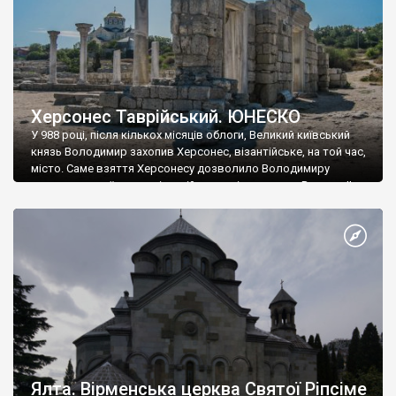
Херсонес Таврійський. ЮНЕСКО
У 988 році, після кількох місяців облоги, Великий київський
князь Володимир захопив Херсонес, візантійське, на той час,
місто. Саме взяття Херсонесу дозволило Володимиру
диктувати свої умови візантійському імператору Василю ІІ, та
одружитися з його дочкою Ганною. Цього ж року, в
Херсонесі Володимир-язичник, став Василем-християнином.
А потім було Хрещення Русі. На честь Херсонесу Таврійського
названо місто […]
Ялта. Вірменська церква Святої Ріпсіме