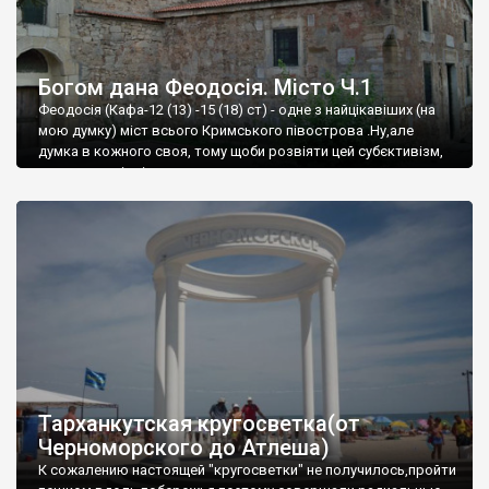
Богом дана Феодосія. Місто Ч.1
Феодосія (Кафа-12 (13) -15 (18) ст) - одне з найцікавіших (на
мою думку) міст всього Кримського півострова .Ну,але
думка в кожного своя, тому щоби розвіяти цей субєктивізм,
запрошую відвідати це
Тарханкутская кругосветка(от
Черноморского до Атлеша)
К сожалению настоящей "кругосветки" не получилось,пройти