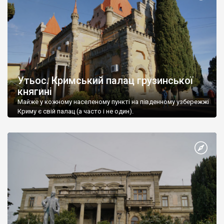
Утьос. Кримський палац грузинської
княгині
Майже у кожному населеному пункті на південному узбережжі
Криму є свій палац (а часто і не один).