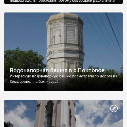
пешком вдоль побережья,поэтому совершали радиальные
вылазки из Оленевки.
Водонапорная башня в с.Почтовое
Интересную водонапорную башню посмотрели по дороге из
Симферополя в Бахчисарай.