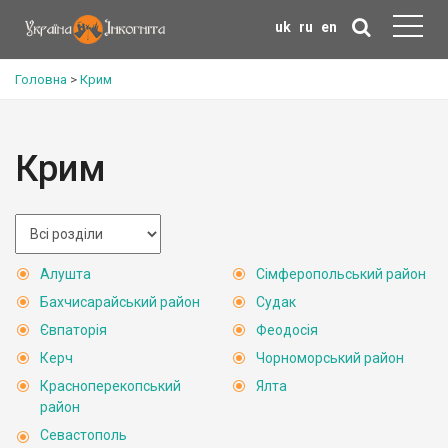
uk
ru
en
Головна
>
Крим
Крим
Алушта
Сімферопольський район
Бахчисарайський район
Судак
Євпаторія
Феодосія
Керч
Чорноморський район
Красноперекопський
Ялта
район
Севастополь