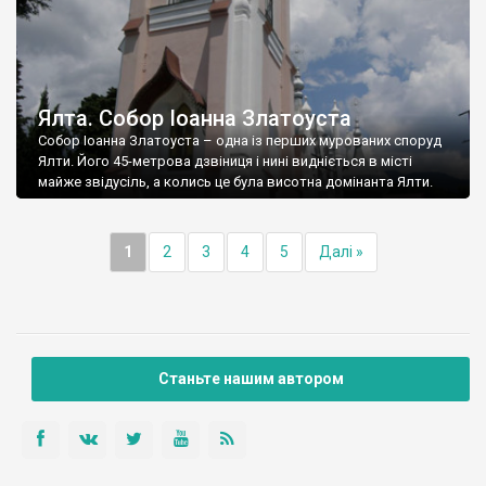
Ялта. Собор Іоанна Златоуста
Собор Іоанна Златоуста – одна із перших мурованих споруд
Ялти. Його 45-метрова дзвіниця і нині видніється в місті
майже звідусіль, а колись це була висотна домінанта Ялти.
1
2
3
4
5
Далі »
Станьте нашим автором