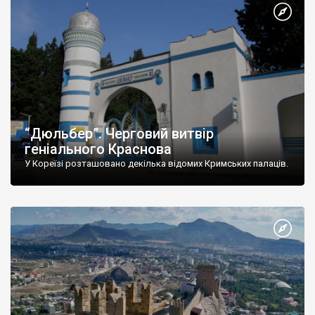
“Дюльбер”. Черговий витвір
геніального Краснова
У Кореїзі розташовано декілька відомих Кримських палаців.