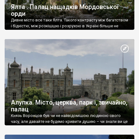
Ялта . Палац нащадків Мордовської
орди
Дивне місто все таки Ялта. Такого контрасту між багатством
і бідністю, між розкішшю і розрухою в Україні більше не
знайдеш.
Алупка. Місто, церква, парк і, звичайно,
палац
Князь Воронцов був чи не найвідомішою людиною свого
часу, але давайте не будемо кривити душею – чи знали ви це
прізвище до відвідин Алупки? Мабуть все таки ні.