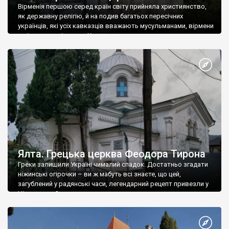
Вірменія першою серед країн світу прийняла християнство,
як державну релігію, й на подив багатьох пересічних
українців, які усіх кавказців вважають мусульманами, вірмени
є відданими вірянами Христа
Ялта. Грецька церква Феодора Тирона
Греки залишили Україні чималий спадок. Достатньо згадати
ніжинські огірочки – ви ж мабуть всі знаєте, що цей,
загублений у радянські часи, легендарний рецепт привезли у
Ніжин греки?