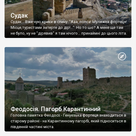
Судак
Судак... Вже чую крики в спину: "Ааа, попса! Муляжна фортеця!
Місце,туристами затерте до дір!..." Но то шо? А мене ще там
не було, ну не "дірявив" я там нічого... принаймні до цього літа.
Феодосія. Пагорб Карантинний
Головна памятка Феодосії - Генуезька фортеця знаходиться в
старому районі - на Карантинному пагорбі, який підноситься в
південній частині міста.