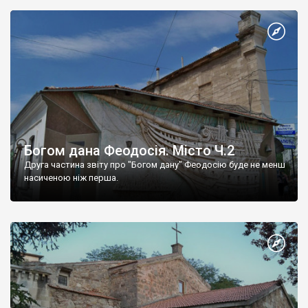
Богом дана Феодосія. Місто Ч.2
Друга частина звіту про "Богом дану" Феодосію буде не менш
насиченою ніж перша.