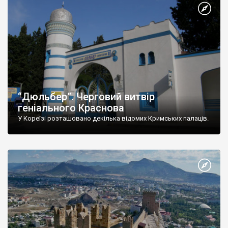
“Дюльбер”. Черговий витвір
геніального Краснова
У Кореїзі розташовано декілька відомих Кримських палаців.