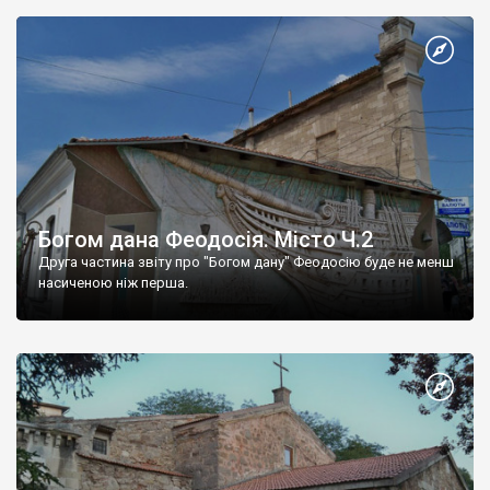
Богом дана Феодосія. Місто Ч.2
Друга частина звіту про "Богом дану" Феодосію буде не менш
насиченою ніж перша.