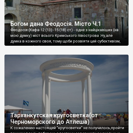
Богом дана Феодосія. Місто Ч.1
Феодосія (Кафа-12 (13) -15 (18) ст) - одне з найцікавіших (на
мою думку) міст всього Кримського півострова .Ну,але
думка в кожного своя, тому щоби розвіяти цей субєктивізм,
запрошую відвідати це
Тарханкутская кругосветка(от
Черноморского до Атлеша)
К сожалению настоящей "кругосветки" не получилось,пройти