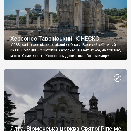
Херсонес Таврійський. ЮНЕСКО
У 988 році, після кількох місяців облоги, Великий київський
князь Володимир захопив Херсонес, візантійське, на той час,
місто. Саме взяття Херсонесу дозволило Володимиру
диктувати свої умови візантійському імператору Василю ІІ, та
одружитися з його дочкою Ганною. Цього ж року, в
Херсонесі Володимир-язичник, став Василем-християнином.
А потім було Хрещення Русі. На честь Херсонесу Таврійського
названо місто […]
Ялта. Вірменська церква Святої Ріпсіме