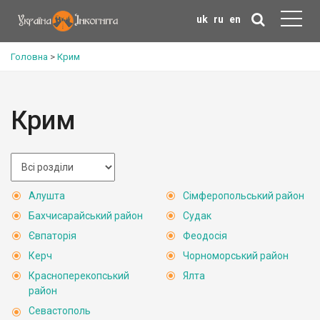
uk
ru
en
Головна
>
Крим
Крим
Алушта
Сімферопольський район
Бахчисарайський район
Судак
Євпаторія
Феодосія
Керч
Чорноморський район
Красноперекопський
Ялта
район
Севастополь