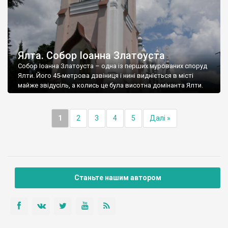
Ялта. Собор Іоанна Златоуста
Собор Іоанна Златоуста – одна із перших мурованих споруд
Ялти. Його 45-метрова дзвіниця і нині видніється в місті
майже звідусіль, а колись це була висотна домінанта Ялти.
1
2
3
4
5
Далі »
Станьте нашим автором