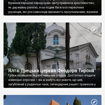
Вірменія першою серед країн світу прийняла християнство,
як державну релігію, й на подив багатьох пересічних
українців, які усіх кавказців вважають мусульманами, вірмени
є відданими вірянами Христа
Ялта. Грецька церква Феодора Тирона
Греки залишили Україні чималий спадок. Достатньо згадати
ніжинські огірочки – ви ж мабуть всі знаєте, що цей,
загублений у радянські часи, легендарний рецепт привезли у
Ніжин греки?