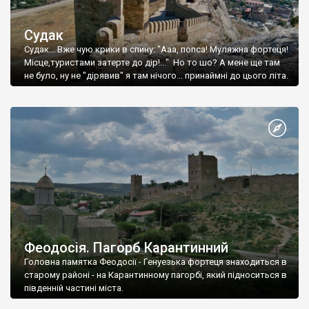
Судак
Судак... Вже чую крики в спину: "Ааа, попса! Муляжна фортеця!
Місце,туристами затерте до дір!..." Но то шо? А мене ще там
не було, ну не "дірявив" я там нічого... принаймні до цього літа.
Феодосія. Пагорб Карантинний
Головна памятка Феодосії - Генуезька фортеця знаходиться в
старому районі - на Карантинному пагорбі, який підноситься в
південній частині міста.