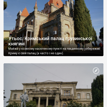
Утьос. Кримський палац грузинської
княгині
Майже у кожному населеному пункті на південному узбережжі
Криму є свій палац (а часто і не один).