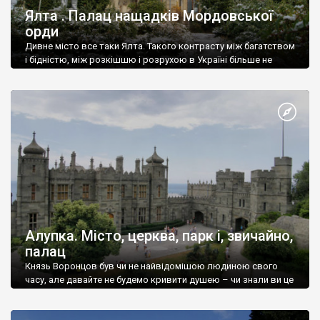
Ялта . Палац нащадків Мордовської
орди
Дивне місто все таки Ялта. Такого контрасту між багатством
і бідністю, між розкішшю і розрухою в Україні більше не
знайдеш.
Алупка. Місто, церква, парк і, звичайно,
палац
Князь Воронцов був чи не найвідомішою людиною свого
часу, але давайте не будемо кривити душею – чи знали ви це
прізвище до відвідин Алупки? Мабуть все таки ні.