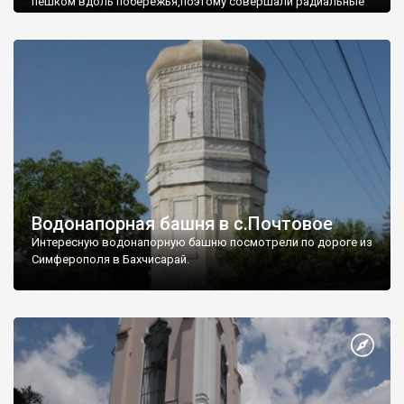
пешком вдоль побережья,поэтому совершали радиальные
вылазки из Оленевки.
Водонапорная башня в с.Почтовое
Интересную водонапорную башню посмотрели по дороге из
Симферополя в Бахчисарай.