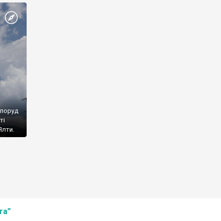
споруд
ті
Ялти.
та”