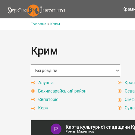
Крам
Головна
>
Крим
Крим
Алушта
Крас
Бахчисарайський район
Сева
Євпаторія
Сімф
Керч
Суда