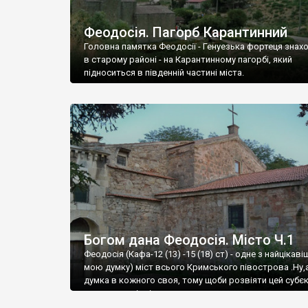
Феодосія. Пагорб Карантинний
Головна памятка Феодосії - Генуезька фортеця знах
в старому районі - на Карантинному пагорбі, який
підноситься в південній частині міста.
Богом дана Феодосія. Місто Ч.1
Феодосія (Кафа-12 (13) -15 (18) ст) - одне з найцікаві
мою думку) міст всього Кримського півострова .Ну,
думка в кожного своя, тому щоби розвіяти цей субєк
запрошую відвідати це