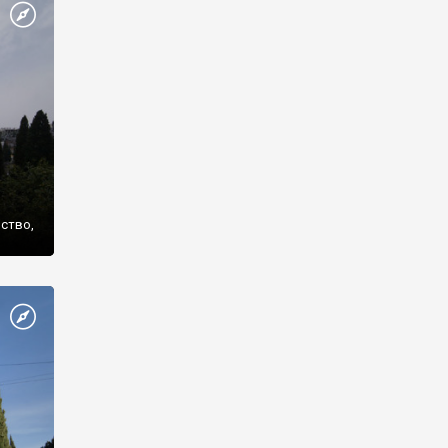
же
нство,