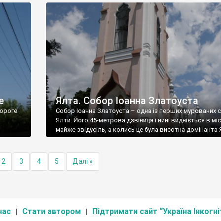
е
Ялта. Собор Іоанна Златоуста
ороге
Собор Іоанна Златоуста – одна із перших мурованих 
Ялти. Його 45-метрова дзвіниця і нині видніється в міс
майже звідусіль, а колись це була висотна домінанта 
2
3
4
5
Далі »
нас
Стати автором
Підтримати сайт “Україна Інкогні