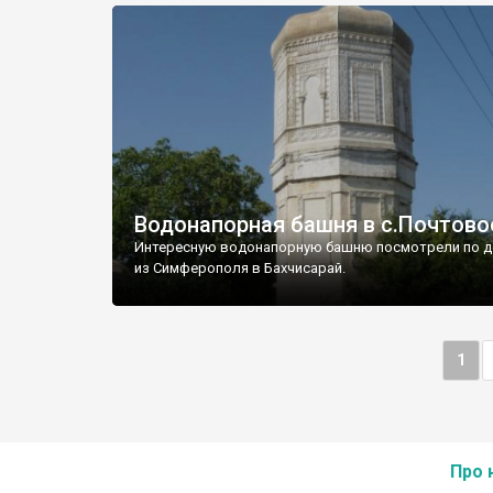
Водонапорная башня в с.Почтово
Интересную водонапорную башню посмотрели по д
из Симферополя в Бахчисарай.
1
Про 