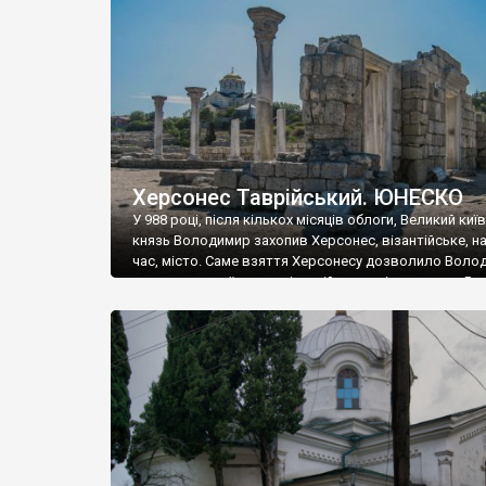
музею «Новгородський музей-заповідник» сотні арт
візантійської доби. Раритети викрадені з фондів об’
культурної спадщини ЮНЕСКО «Херсонеса Таврійсько
Офіційно – на виставку «Золото Візантії», але експер
влада в Україні вважають це лише […]
Херсонес Таврійський. ЮНЕСКО
У 988 році, після кількох місяців облоги, Великий киї
князь Володимир захопив Херсонес, візантійське, на
час, місто. Саме взяття Херсонесу дозволило Воло
диктувати свої умови візантійському імператору Вас
та одружитися з його дочкою Ганною. Цього ж року,
Херсонесі Володимир-язичник, став Василем-
християнином. А потім було Хрещення Русі. На честь
Херсонесу Таврійського названо місто […]