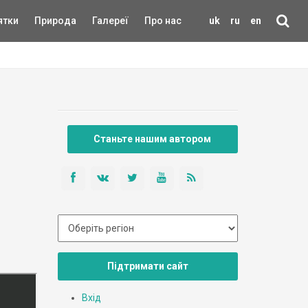
ятки
Природа
Галереї
Про нас
uk
ru
en
Станьте нашим автором
Підтримати сайт
Вхід