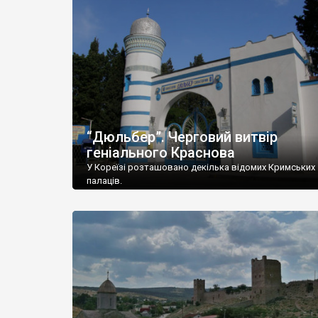
“Дюльбер”. Черговий витвір
геніального Краснова
У Кореїзі розташовано декілька відомих Кримських
палаців.