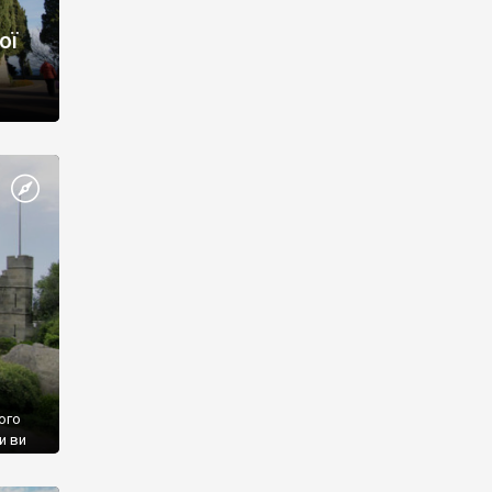
ої
ого
и ви