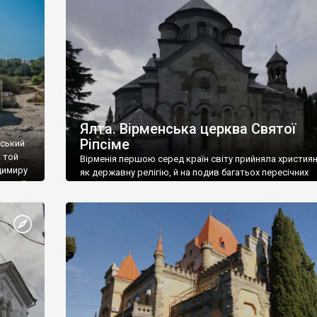
ефактів
називаються «повстяками» (postaki)…” “Вино. Крим
єкту
виробляє відмінне вино і його вдосталь: воно все ду
го».
легке біле і дуже […]
ти та
Ялта. Вірменська церква Святої
Ріпсіме
вський
 той
Вірменія першою серед країн світу прийняла христия
димиру
як державну релігію, й на подив багатьох пересічних
илю ІІ,
українців, які усіх кавказців вважають мусульманами,
 в
вірмени є відданими вірянами Христа