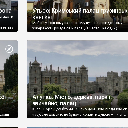
рона
Утьос. Кримський палац грузинськ
княгині
згадати
Майже у кожному населеному пункті на південному
ивезли у
узбережжі Криму є свій палац (а часто і не один).
ої
Алупка. Місто, церква, парк і,
звичайно, палац
Князь Воронцов був чи не найвідомішою людиною св
раїні
часу, але давайте не будемо кривити душею – чи знал
це прізвище до відвідин Алупки? Мабуть все таки ні.