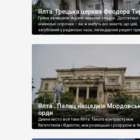
Ялта. Грецька церква Феодора Ти
Греки залишили Україні чималий спадок. Достатньо 
ніжинські огірочки – ви ж мабуть всі знаєте, що цей,
загублений у радянські часи, легендарний рецепт пр
Ніжин греки?
Ялта . Палац нащадків Мордовськ
орди
Дивне місто все таки Ялта. Такого контрасту між
багатством і бідністю, між розкішшю і розрухою в Ук
більше не знайдеш.