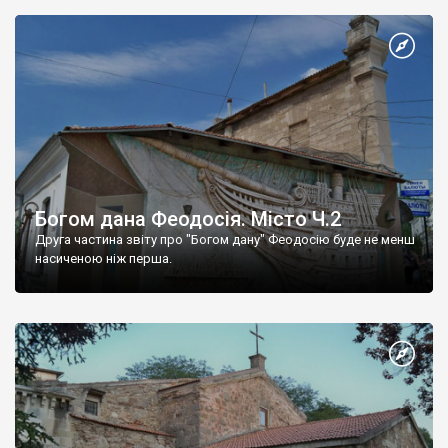
Богом дана Феодосія. Місто Ч.2
Друга частина звіту про "Богом дану" Феодосію буде не менш
насиченою ніж перша.