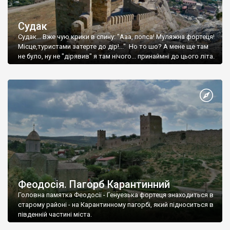
Судак
Судак... Вже чую крики в спину: "Ааа, попса! Муляжна фортеця!
Місце,туристами затерте до дір!..." Но то шо? А мене ще там
не було, ну не "дірявив" я там нічого... принаймні до цього літа.
Феодосія. Пагорб Карантинний
Головна памятка Феодосії - Генуезька фортеця знаходиться в
старому районі - на Карантинному пагорбі, який підноситься в
південній частині міста.