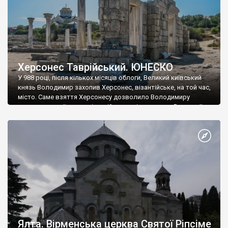
Херсонес Таврійський. ЮНЕСКО
У 988 році, після кількох місяців облоги, Великий київський
князь Володимир захопив Херсонес, візантійське, на той час,
місто. Саме взяття Херсонесу дозволило Володимиру
диктувати свої умови візантійському імператору Василю ІІ, та
одружитися з його дочкою Ганною. Цього ж року, в
Херсонесі Володимир-язичник, став Василем-християнином.
А потім було Хрещення Русі. На честь Херсонесу Таврійського
названо місто […]
Ялта. Вірменська церква Святої Ріпсіме