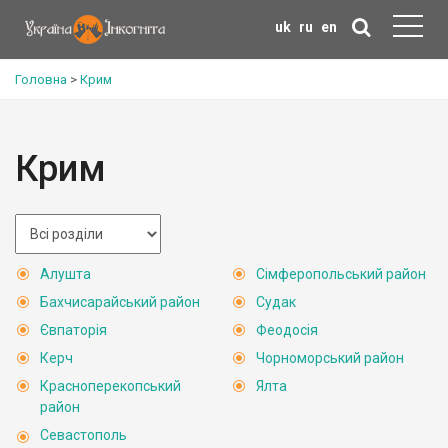
uk
ru
en
Головна
>
Крим
Крим
Алушта
Сімферопольський район
Бахчисарайський район
Судак
Євпаторія
Феодосія
Керч
Чорноморський район
Красноперекопський
Ялта
район
Севастополь