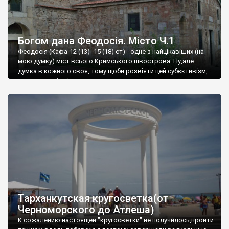
Богом дана Феодосія. Місто Ч.1
Феодосія (Кафа-12 (13) -15 (18) ст) - одне з найцікавіших (на
мою думку) міст всього Кримського півострова .Ну,але
думка в кожного своя, тому щоби розвіяти цей субєктивізм,
запрошую відвідати це
Тарханкутская кругосветка(от
Черноморского до Атлеша)
К сожалению настоящей "кругосветки" не получилось,пройти