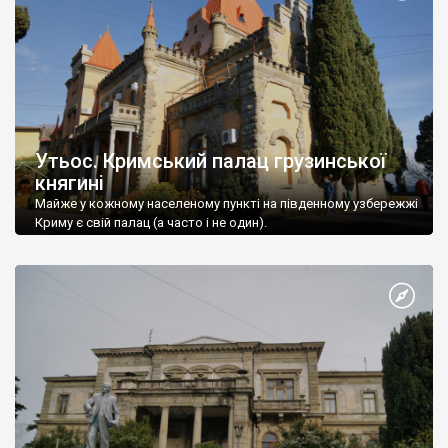
Утьос. Кримський палац грузинської
княгині
Майже у кожному населеному пункті на південному узбережжі
Криму є свій палац (а часто і не один).