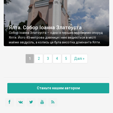
Ялта. Собор Іоанна Златоуста
Собор Іоанна Златоуста – одна із перших мурованих споруд
Ялти. Його 45-метрова дзвіниця і нині видніється в місті
майже звідусіль, а колись це була висотна домінанта Ялти.
1
2
3
4
5
Далі »
Станьте нашим автором