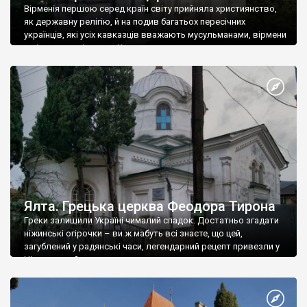
Вірменія першою серед країн світу прийняла християнство,
як державну релігію, й на подив багатьох пересічних
українців, які усіх кавказців вважають мусульманами, вірмени
є відданими вірянами Христа
Ялта. Грецька церква Феодора Тирона
Греки залишили Україні чималий спадок. Достатньо згадати
ніжинські огірочки – ви ж мабуть всі знаєте, що цей,
загублений у радянські часи, легендарний рецепт привезли у
Ніжин греки?