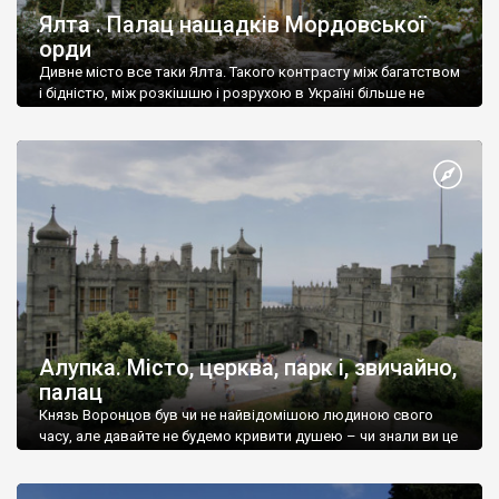
Ялта . Палац нащадків Мордовської
орди
Дивне місто все таки Ялта. Такого контрасту між багатством
і бідністю, між розкішшю і розрухою в Україні більше не
знайдеш.
Алупка. Місто, церква, парк і, звичайно,
палац
Князь Воронцов був чи не найвідомішою людиною свого
часу, але давайте не будемо кривити душею – чи знали ви це
прізвище до відвідин Алупки? Мабуть все таки ні.