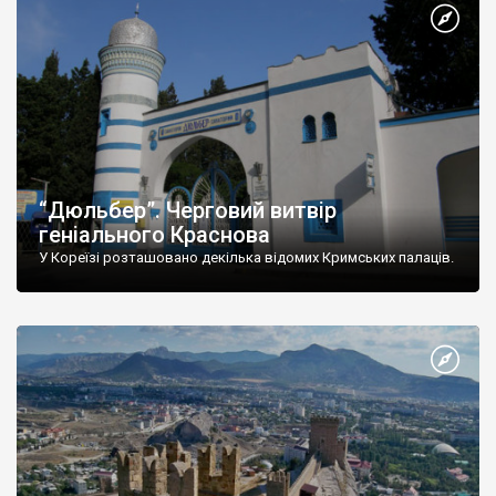
“Дюльбер”. Черговий витвір
геніального Краснова
У Кореїзі розташовано декілька відомих Кримських палаців.