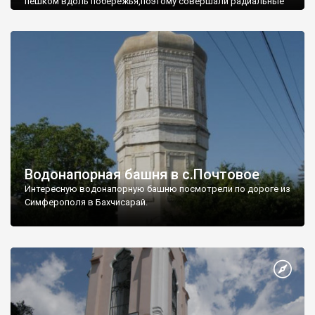
пешком вдоль побережья,поэтому совершали радиальные
вылазки из Оленевки.
Водонапорная башня в с.Почтовое
Интересную водонапорную башню посмотрели по дороге из
Симферополя в Бахчисарай.