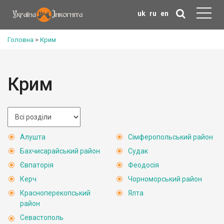
uk
ru
en
Головна
>
Крим
Крим
Алушта
Сімферопольський район
Бахчисарайський район
Судак
Євпаторія
Феодосія
Керч
Чорноморський район
Красноперекопський
Ялта
район
Севастополь