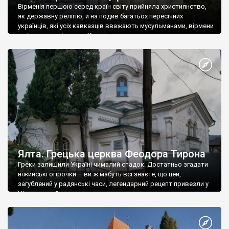
Вірменія першою серед країн світу прийняла християнство,
як державну релігію, й на подив багатьох пересічних
українців, які усіх кавказців вважають мусульманами, вірмени
є відданими вірянами Христа
Ялта. Грецька церква Феодора Тирона
Греки залишили Україні чималий спадок. Достатньо згадати
ніжинські огірочки – ви ж мабуть всі знаєте, що цей,
загублений у радянські часи, легендарний рецепт привезли у
Ніжин греки?