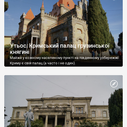
Утьос. Кримський палац грузинської
княгині
Майже у кожному населеному пункті на південному узбережжі
Криму є свій палац (а часто і не один).