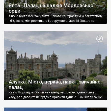
Ялта . Палац нащадків Мордовської
орди
Дивне місто все таки Ялта. Такого контрасту між багатством
і бідністю, між розкішшю і розрухою в Україні більше не
знайдеш.
Алупка. Місто, церква, парк і, звичайно,
палац
Князь Воронцов був чи не найвідомішою людиною свого
часу, але давайте не будемо кривити душею – чи знали ви це
прізвище до відвідин Алупки? Мабуть все таки ні.