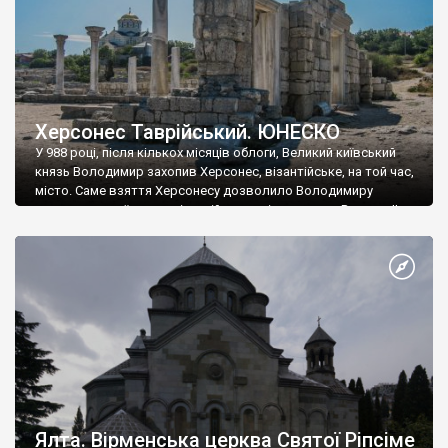
Херсонес Таврійський. ЮНЕСКО
У 988 році, після кількох місяців облоги, Великий київський
князь Володимир захопив Херсонес, візантійське, на той час,
місто. Саме взяття Херсонесу дозволило Володимиру
диктувати свої умови візантійському імператору Василю ІІ, та
одружитися з його дочкою Ганною. Цього ж року, в
Херсонесі Володимир-язичник, став Василем-християнином.
А потім було Хрещення Русі. На честь Херсонесу Таврійського
названо місто […]
Ялта. Вірменська церква Святої Ріпсіме