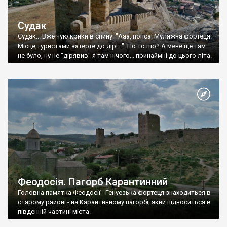
Судак
Судак... Вже чую крики в спину: "Ааа, попса! Муляжна фортеця!
Місце,туристами затерте до дір!..." Но то шо? А мене ще там
не було, ну не "дірявив" я там нічого... принаймні до цього літа.
Феодосія. Пагорб Карантинний
Головна памятка Феодосії - Генуезька фортеця знаходиться в
старому районі - на Карантинному пагорбі, який підноситься в
південній частині міста.