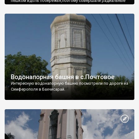
пешком вдоль побережья,поэтому совершали радиальные
вылазки из Оленевки.
Водонапорная башня в с.Почтовое
Интересную водонапорную башню посмотрели по дороге из
Симферополя в Бахчисарай.