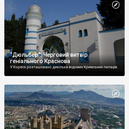
“Дюльбер”. Черговий витвір
геніального Краснова
У Кореїзі розташовано декілька відомих Кримських палаців.