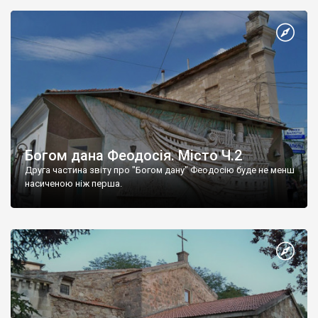
Богом дана Феодосія. Місто Ч.2
Друга частина звіту про "Богом дану" Феодосію буде не менш
насиченою ніж перша.