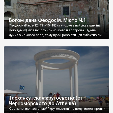
Богом дана Феодосія. Місто Ч.1
Феодосія (Кафа-12 (13) -15 (18) ст) - одне з найцікавіших (на
мою думку) міст всього Кримського півострова .Ну,але
думка в кожного своя, тому щоби розвіяти цей субєктивізм,
запрошую відвідати це
Тарханкутская кругосветка(от
Черноморского до Атлеша)
К сожалению настоящей "кругосветки" не получилось,пройти