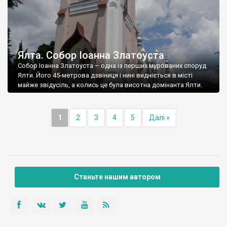
Ялта. Собор Іоанна Златоуста
Собор Іоанна Златоуста – одна із перших мурованих споруд
Ялти. Його 45-метрова дзвіниця і нині видніється в місті
майже звідусіль, а колись це була висотна домінанта Ялти.
1
2
3
4
5
Далі »
Станьте нашим автором