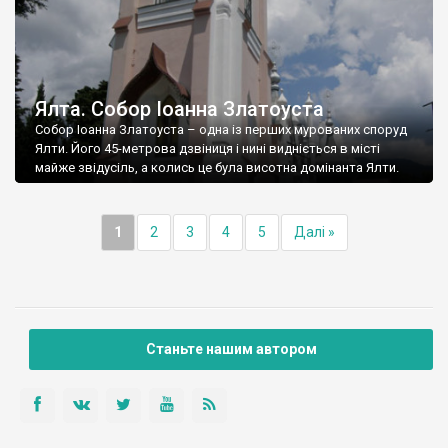
Ялта. Собор Іоанна Златоуста
Собор Іоанна Златоуста – одна із перших мурованих споруд
Ялти. Його 45-метрова дзвіниця і нині видніється в місті
майже звідусіль, а колись це була висотна домінанта Ялти.
1
2
3
4
5
Далі »
Станьте нашим автором