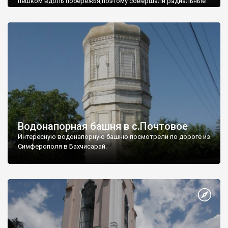
пешком вдоль побережья,поэтому совершали радиальные
вылазки из Оленевки.
Водонапорная башня в с.Почтовое
Интересную водонапорную башню посмотрели по дороге из
Симферополя в Бахчисарай.