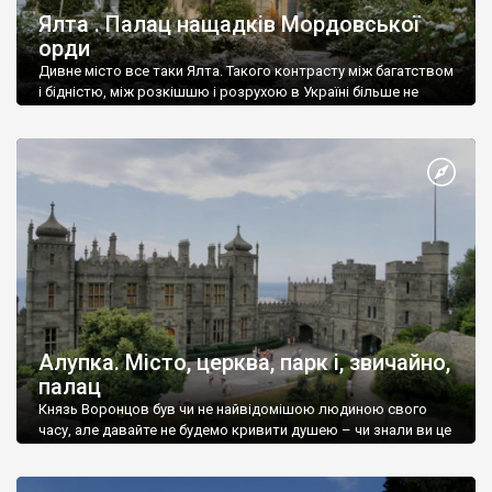
Ялта . Палац нащадків Мордовської
орди
Дивне місто все таки Ялта. Такого контрасту між багатством
і бідністю, між розкішшю і розрухою в Україні більше не
знайдеш.
Алупка. Місто, церква, парк і, звичайно,
палац
Князь Воронцов був чи не найвідомішою людиною свого
часу, але давайте не будемо кривити душею – чи знали ви це
прізвище до відвідин Алупки? Мабуть все таки ні.