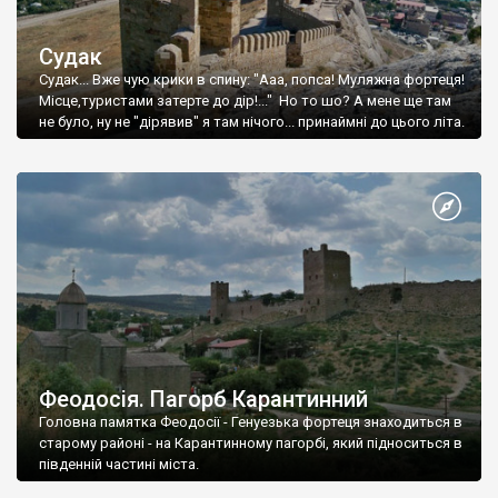
Судак
Судак... Вже чую крики в спину: "Ааа, попса! Муляжна фортеця!
Місце,туристами затерте до дір!..." Но то шо? А мене ще там
не було, ну не "дірявив" я там нічого... принаймні до цього літа.
Феодосія. Пагорб Карантинний
Головна памятка Феодосії - Генуезька фортеця знаходиться в
старому районі - на Карантинному пагорбі, який підноситься в
південній частині міста.