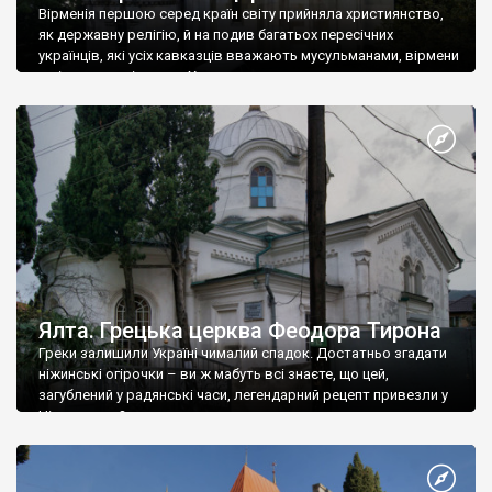
Вірменія першою серед країн світу прийняла християнство,
як державну релігію, й на подив багатьох пересічних
українців, які усіх кавказців вважають мусульманами, вірмени
є відданими вірянами Христа
Ялта. Грецька церква Феодора Тирона
Греки залишили Україні чималий спадок. Достатньо згадати
ніжинські огірочки – ви ж мабуть всі знаєте, що цей,
загублений у радянські часи, легендарний рецепт привезли у
Ніжин греки?