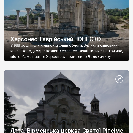
Херсонес Таврійський. ЮНЕСКО
У 988 році, після кількох місяців облоги, Великий київський
князь Володимир захопив Херсонес, візантійське, на той час,
місто. Саме взяття Херсонесу дозволило Володимиру
диктувати свої умови візантійському імператору Василю ІІ, та
одружитися з його дочкою Ганною. Цього ж року, в
Херсонесі Володимир-язичник, став Василем-християнином.
А потім було Хрещення Русі. На честь Херсонесу Таврійського
названо місто […]
Ялта. Вірменська церква Святої Ріпсіме