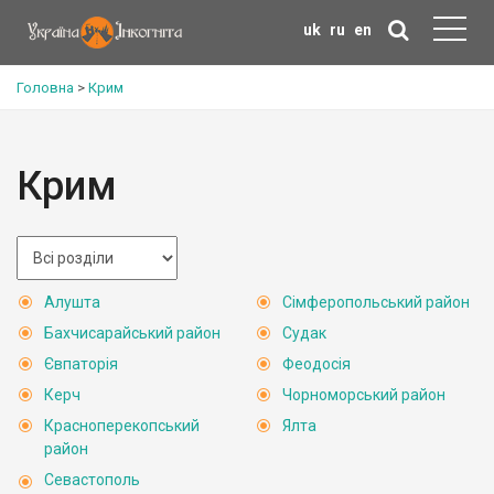
uk
ru
en
Головна
>
Крим
Крим
Алушта
Сімферопольський район
Бахчисарайський район
Судак
Євпаторія
Феодосія
Керч
Чорноморський район
Красноперекопський
Ялта
район
Севастополь