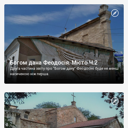
Богом дана Феодосія. Місто Ч.2
Друга частина звіту про "Богом дану" Феодосію буде не менш
насиченою ніж перша.