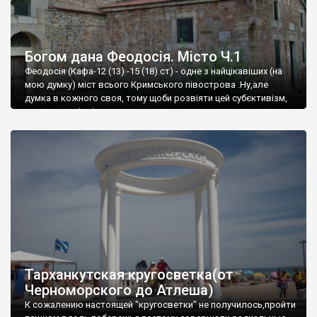
Богом дана Феодосія. Місто Ч.1
Феодосія (Кафа-12 (13) -15 (18) ст) - одне з найцікавіших (на
мою думку) міст всього Кримського півострова .Ну,але
думка в кожного своя, тому щоби розвіяти цей субєктивізм,
запрошую відвідати це
Тарханкутская кругосветка(от
Черноморского до Атлеша)
К сожалению настоящей "кругосветки" не получилось,пройти