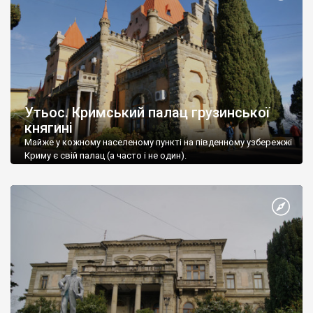
Утьос. Кримський палац грузинської
княгині
Майже у кожному населеному пункті на південному узбережжі
Криму є свій палац (а часто і не один).