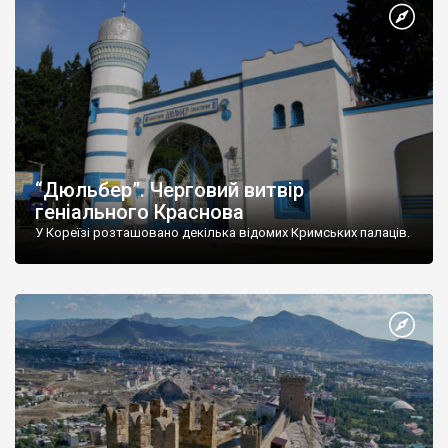
“Дюльбер”. Черговий витвір
геніального Краснова
У Кореїзі розташовано декілька відомих Кримських палаців.