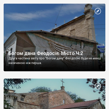
Богом дана Феодосія. Місто Ч.2
Друга частина звіту про "Богом дану" Феодосію буде не менш
насиченою ніж перша.