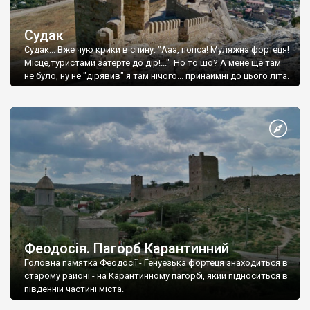
Судак
Судак... Вже чую крики в спину: "Ааа, попса! Муляжна фортеця!
Місце,туристами затерте до дір!..." Но то шо? А мене ще там
не було, ну не "дірявив" я там нічого... принаймні до цього літа.
Феодосія. Пагорб Карантинний
Головна памятка Феодосії - Генуезька фортеця знаходиться в
старому районі - на Карантинному пагорбі, який підноситься в
південній частині міста.