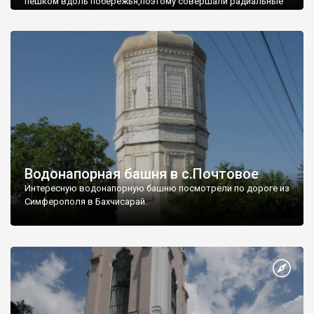
пешком вдоль побережья,поэтому совершали радиальные
вылазки из Оленевки.
Водонапорная башня в с.Почтовое
Интересную водонапорную башню посмотрели по дороге из
Симферополя в Бахчисарай.