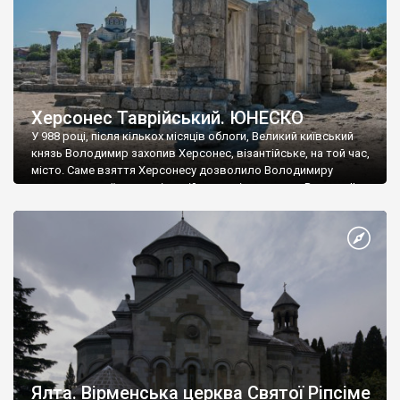
Херсонес Таврійський. ЮНЕСКО
У 988 році, після кількох місяців облоги, Великий київський
князь Володимир захопив Херсонес, візантійське, на той час,
місто. Саме взяття Херсонесу дозволило Володимиру
диктувати свої умови візантійському імператору Василю ІІ, та
одружитися з його дочкою Ганною. Цього ж року, в
Херсонесі Володимир-язичник, став Василем-християнином.
А потім було Хрещення Русі. На честь Херсонесу Таврійського
названо місто […]
Ялта. Вірменська церква Святої Ріпсіме