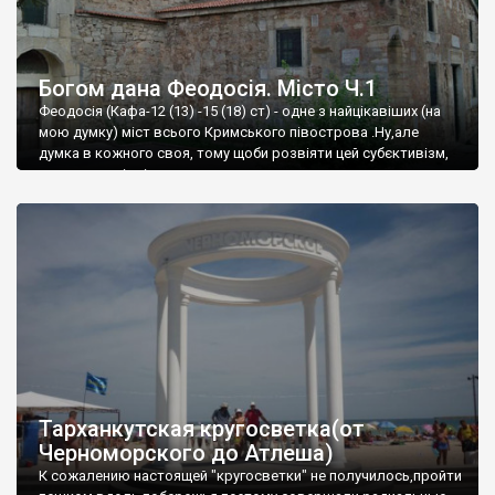
Богом дана Феодосія. Місто Ч.1
Феодосія (Кафа-12 (13) -15 (18) ст) - одне з найцікавіших (на
мою думку) міст всього Кримського півострова .Ну,але
думка в кожного своя, тому щоби розвіяти цей субєктивізм,
запрошую відвідати це
Тарханкутская кругосветка(от
Черноморского до Атлеша)
К сожалению настоящей "кругосветки" не получилось,пройти