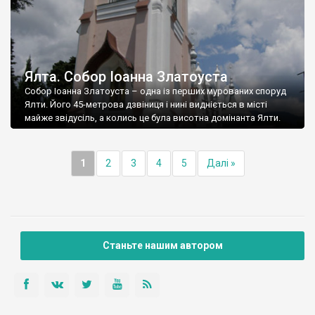
Ялта. Собор Іоанна Златоуста
Собор Іоанна Златоуста – одна із перших мурованих споруд
Ялти. Його 45-метрова дзвіниця і нині видніється в місті
майже звідусіль, а колись це була висотна домінанта Ялти.
1
2
3
4
5
Далі »
Станьте нашим автором