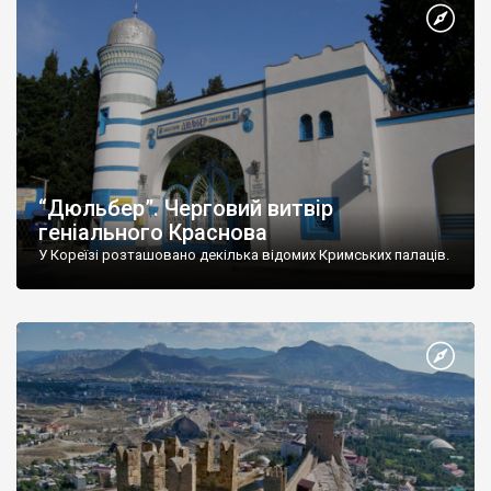
“Дюльбер”. Черговий витвір
геніального Краснова
У Кореїзі розташовано декілька відомих Кримських палаців.