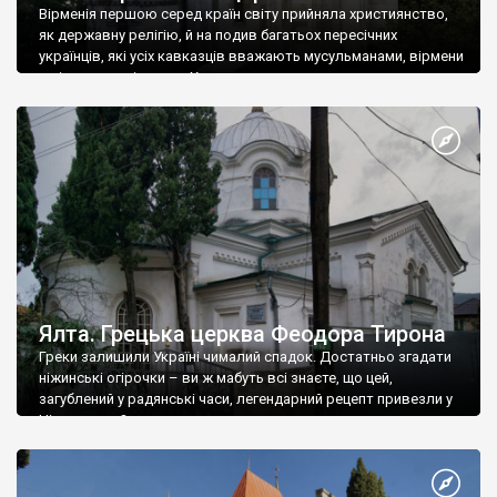
Вірменія першою серед країн світу прийняла християнство,
як державну релігію, й на подив багатьох пересічних
українців, які усіх кавказців вважають мусульманами, вірмени
є відданими вірянами Христа
Ялта. Грецька церква Феодора Тирона
Греки залишили Україні чималий спадок. Достатньо згадати
ніжинські огірочки – ви ж мабуть всі знаєте, що цей,
загублений у радянські часи, легендарний рецепт привезли у
Ніжин греки?