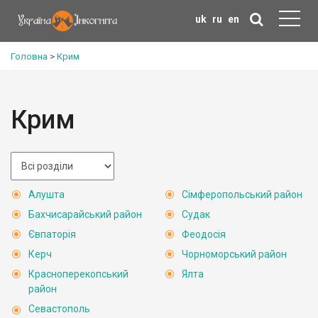
uk
ru
en
Головна
>
Крим
Крим
Алушта
Сімферопольський район
Бахчисарайський район
Судак
Євпаторія
Феодосія
Керч
Чорноморський район
Красноперекопський
Ялта
район
Севастополь