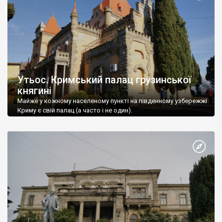
Утьос. Кримський палац грузинської
княгині
Майже у кожному населеному пункті на південному узбережжі
Криму є свій палац (а часто і не один).