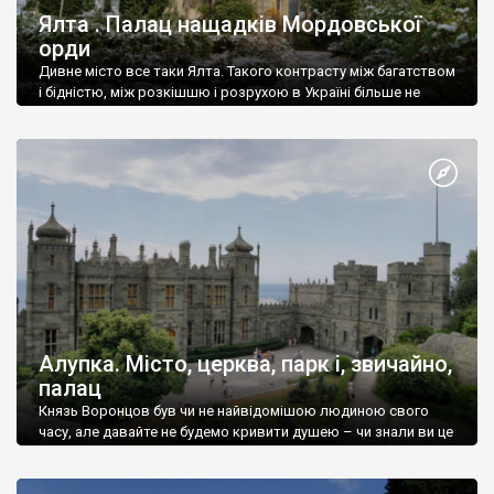
Ялта . Палац нащадків Мордовської
орди
Дивне місто все таки Ялта. Такого контрасту між багатством
і бідністю, між розкішшю і розрухою в Україні більше не
знайдеш.
Алупка. Місто, церква, парк і, звичайно,
палац
Князь Воронцов був чи не найвідомішою людиною свого
часу, але давайте не будемо кривити душею – чи знали ви це
прізвище до відвідин Алупки? Мабуть все таки ні.