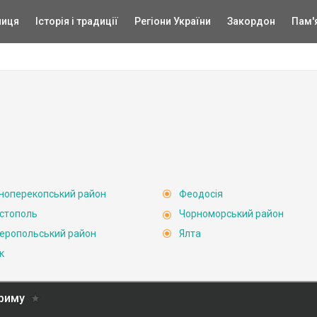
ниця
Історія і традиції
Регіони України
Закордон
Пам'
ноперекопський район
Феодосія
стополь
Чорноморський район
еропольський район
Ялта
к