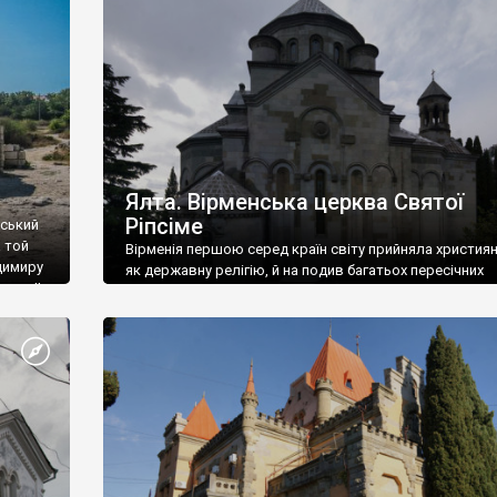
ефактів
називаються «повстяками» (postaki)…” “Вино. Крим
єкту
виробляє відмінне вино і його вдосталь: воно все ду
го».
легке біле і дуже […]
ти та
Ялта. Вірменська церква Святої
Ріпсіме
вський
 той
Вірменія першою серед країн світу прийняла христия
димиру
як державну релігію, й на подив багатьох пересічних
илю ІІ,
українців, які усіх кавказців вважають мусульманами,
 в
вірмени є відданими вірянами Христа