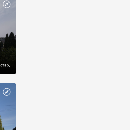
же
нство,