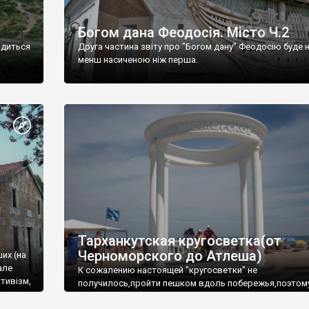
Богом дана Феодосія. Місто Ч.2
одиться
Друга частина звіту про "Богом дану" Феодосію буде 
менш насиченою ніж перша.
Тарханкутская кругосветка(от
Черноморского до Атлеша)
ших (на
але
К сожалению настоящей "кругосветки" не
тивізм,
получилось,пройти пешком вдоль побережья,поэтом
совершали радиальные вылазки из Оленевки.