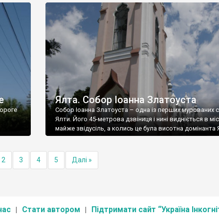
е
Ялта. Собор Іоанна Златоуста
ороге
Собор Іоанна Златоуста – одна із перших мурованих 
Ялти. Його 45-метрова дзвіниця і нині видніється в міс
майже звідусіль, а колись це була висотна домінанта 
2
3
4
5
Далі »
нас
Стати автором
Підтримати сайт “Україна Інкогні