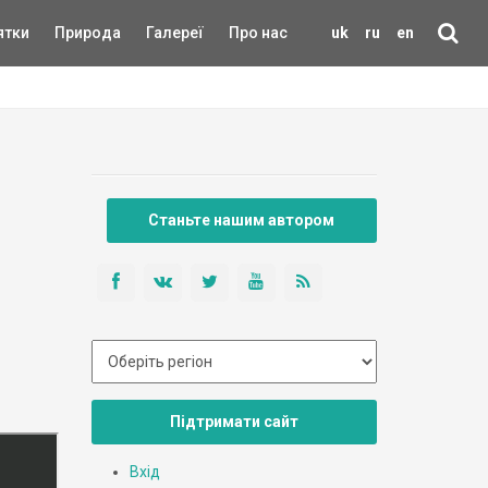
ятки
Природа
Галереї
Про нас
uk
ru
en
Станьте нашим автором
Підтримати сайт
Вхід