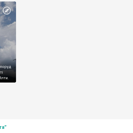
споруд
ті
Ялти.
та”