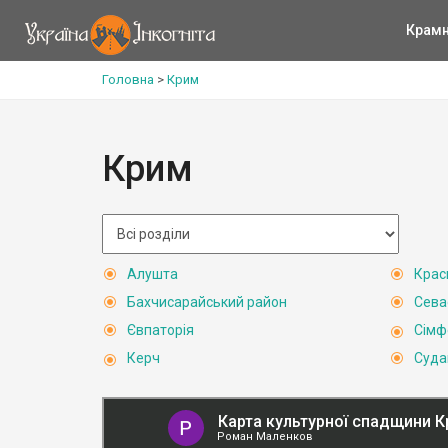
Крам
Головна
>
Крим
Крим
Алушта
Крас
Бахчисарайський район
Сева
Євпаторія
Сімф
Керч
Суда