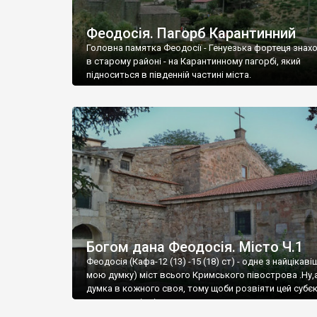
Феодосія. Пагорб Карантинний
Головна памятка Феодосії - Генуезька фортеця знах
в старому районі - на Карантинному пагорбі, який
підноситься в південній частині міста.
Богом дана Феодосія. Місто Ч.1
Феодосія (Кафа-12 (13) -15 (18) ст) - одне з найцікаві
мою думку) міст всього Кримського півострова .Ну,
думка в кожного своя, тому щоби розвіяти цей субєк
запрошую відвідати це