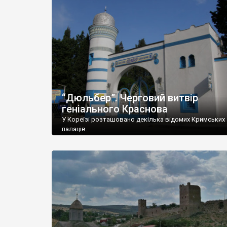
“Дюльбер”. Черговий витвір
геніального Краснова
У Кореїзі розташовано декілька відомих Кримських
палаців.