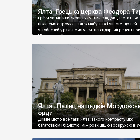
Ялта. Грецька церква Феодора Ти
Греки залишили Україні чималий спадок. Достатньо 
ніжинські огірочки – ви ж мабуть всі знаєте, що цей,
загублений у радянські часи, легендарний рецепт пр
Ніжин греки?
Ялта . Палац нащадків Мордовськ
орди
Дивне місто все таки Ялта. Такого контрасту між
багатством і бідністю, між розкішшю і розрухою в Ук
більше не знайдеш.