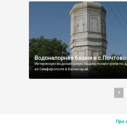
Водонапорная башня в с.Почтово
Интересную водонапорную башню посмотрели по д
из Симферополя в Бахчисарай.
1
Про 