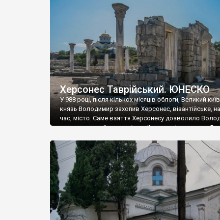
музею «Новгородський музей-заповідник» сотні арт
візантійської доби. Раритети викрадені з фондів об’
культурної спадщини ЮНЕСКО «Херсонеса Таврійсько
Офіційно – на виставку «Золото Візантії», але експер
влада в Україні вважають це лише […]
Херсонес Таврійський. ЮНЕСКО
У 988 році, після кількох місяців облоги, Великий киї
князь Володимир захопив Херсонес, візантійське, на
час, місто. Саме взяття Херсонесу дозволило Воло
диктувати свої умови візантійському імператору Вас
та одружитися з його дочкою Ганною. Цього ж року,
Херсонесі Володимир-язичник, став Василем-
християнином. А потім було Хрещення Русі. На честь
Херсонесу Таврійського названо місто […]