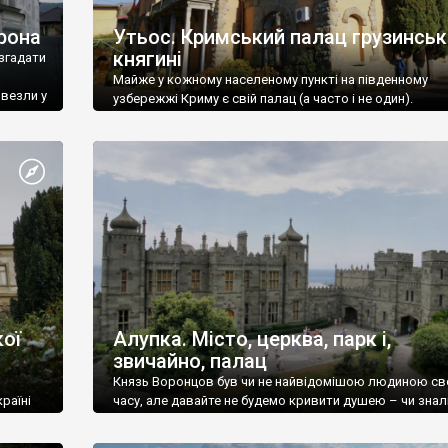
рона
Утьос. Кримський палац грузинськ
княгині
згадати
Майже у кожному населеному пункті на південному
ивезли у
узбережжі Криму є свій палац (а часто і не один).
ої
Алупка. Місто, церква, парк і,
звичайно, палац
Князь Воронцов був чи не найвідомішою людиною св
раїні
часу, але давайте не будемо кривити душею – чи знал
це прізвище до відвідин Алупки? Мабуть все таки ні.