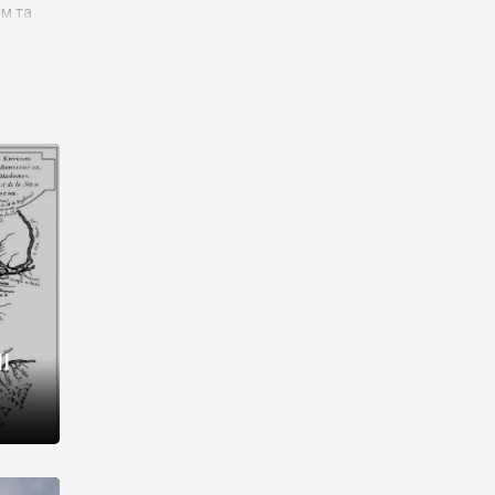
им та
ора і
є
го типу,
ей-
рний
ста:
 райони
від 2
I
і,
рукти,
 котрі