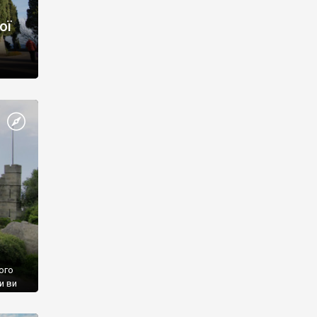
ої
ого
и ви