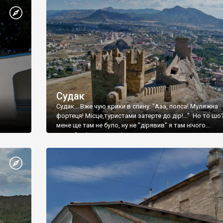
Судак
Судак... Вже чую крики в спину: "Ааа, попса! Муляжна
фортеця! Місце,туристами затерте до дір!..." Но то шо
мене ще там не було, ну не "дірявив" я там нічого...
принаймні до цього літа.