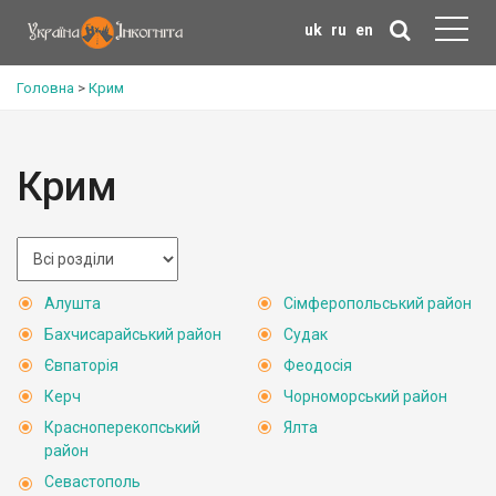
uk
ru
en
Головна
>
Крим
Крим
Алушта
Сімферопольський район
Бахчисарайський район
Судак
Євпаторія
Феодосія
Керч
Чорноморський район
Красноперекопський
Ялта
район
Севастополь