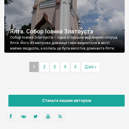
Ялта. Собор Іоанна Златоуста
Собор Іоанна Златоуста – одна із перших мурованих споруд
Ялти. Його 45-метрова дзвіниця і нині видніється в місті
майже звідусіль, а колись це була висотна домінанта Ялти.
1
2
3
4
5
Далі »
Станьте нашим автором