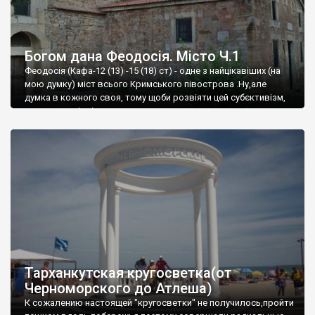
Богом дана Феодосія. Місто Ч.1
Феодосія (Кафа-12 (13) -15 (18) ст) - одне з найцікавіших (на
мою думку) міст всього Кримського півострова .Ну,але
думка в кожного своя, тому щоби розвіяти цей субєктивізм,
запрошую відвідати це
Тарханкутская кругосветка(от
Черноморского до Атлеша)
К сожалению настоящей "кругосветки" не получилось,пройти