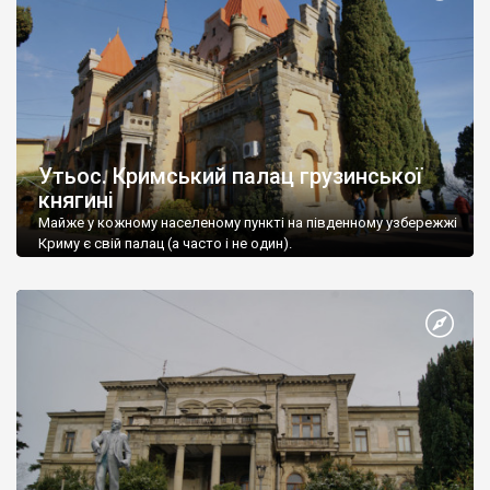
Утьос. Кримський палац грузинської
княгині
Майже у кожному населеному пункті на південному узбережжі
Криму є свій палац (а часто і не один).