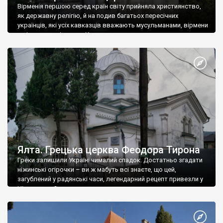
Вірменія першою серед країн світу прийняла християнство,
як державну релігію, й на подив багатьох пересічних
українців, які усіх кавказців вважають мусульманами, вірмени
є відданими вірянами Христа
Ялта. Грецька церква Феодора Тирона
Греки залишили Україні чималий спадок. Достатньо згадати
ніжинські огірочки – ви ж мабуть всі знаєте, що цей,
загублений у радянські часи, легендарний рецепт привезли у
Ніжин греки?