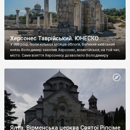
Херсонес Таврійський. ЮНЕСКО
У 988 році, після кількох місяців облоги, Великий київський
князь Володимир захопив Херсонес, візантійське, на той час,
місто. Саме взяття Херсонесу дозволило Володимиру
диктувати свої умови візантійському імператору Василю ІІ, та
одружитися з його дочкою Ганною. Цього ж року, в
Херсонесі Володимир-язичник, став Василем-християнином.
А потім було Хрещення Русі. На честь Херсонесу Таврійського
названо місто […]
Ялта. Вірменська церква Святої Ріпсіме