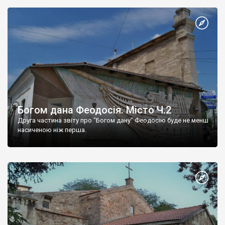
Богом дана Феодосія. Місто Ч.2
Друга частина звіту про "Богом дану" Феодосію буде не менш
насиченою ніж перша.