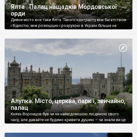
Ялта . Палац нащадків Мордовської
орди
Дивне місто все таки Ялта. Такого контрасту між багатством
і бідністю, між розкішшю і розрухою в Україні більше не
знайдеш.
Алупка. Місто, церква, парк і, звичайно,
палац
Князь Воронцов був чи не найвідомішою людиною свого
часу, але давайте не будемо кривити душею – чи знали ви це
прізвище до відвідин Алупки? Мабуть все таки ні.