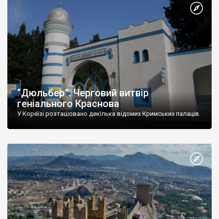
“Дюльбер”. Черговий витвір
геніального Краснова
У Кореїзі розташовано декілька відомих Кримських палаців.