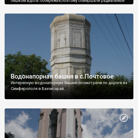
пешком вдоль побережья,поэтому совершали радиальные
вылазки из Оленевки.
Водонапорная башня в с.Почтовое
Интересную водонапорную башню посмотрели по дороге из
Симферополя в Бахчисарай.