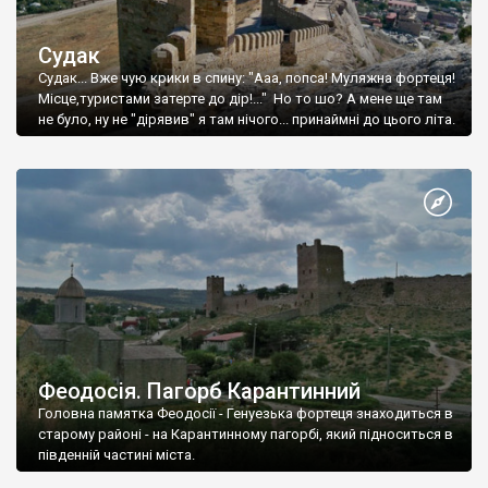
Судак
Судак... Вже чую крики в спину: "Ааа, попса! Муляжна фортеця!
Місце,туристами затерте до дір!..." Но то шо? А мене ще там
не було, ну не "дірявив" я там нічого... принаймні до цього літа.
Феодосія. Пагорб Карантинний
Головна памятка Феодосії - Генуезька фортеця знаходиться в
старому районі - на Карантинному пагорбі, який підноситься в
південній частині міста.