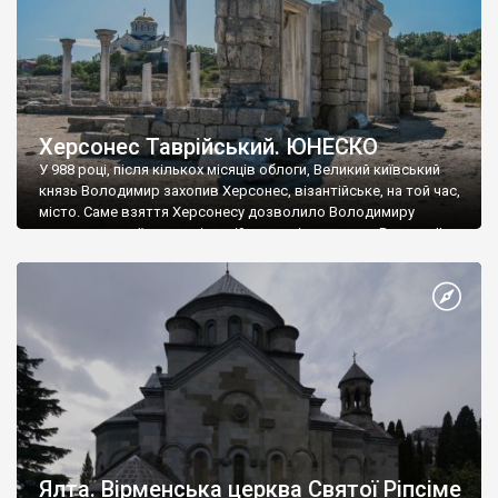
Херсонес Таврійський. ЮНЕСКО
У 988 році, після кількох місяців облоги, Великий київський
князь Володимир захопив Херсонес, візантійське, на той час,
місто. Саме взяття Херсонесу дозволило Володимиру
диктувати свої умови візантійському імператору Василю ІІ, та
одружитися з його дочкою Ганною. Цього ж року, в
Херсонесі Володимир-язичник, став Василем-християнином.
А потім було Хрещення Русі. На честь Херсонесу Таврійського
названо місто […]
Ялта. Вірменська церква Святої Ріпсіме