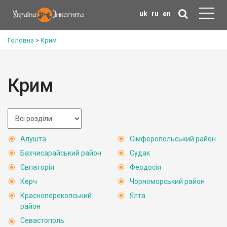
uk
ru
en
Головна
>
Крим
Крим
Алушта
Сімферопольський район
Бахчисарайський район
Судак
Євпаторія
Феодосія
Керч
Чорноморський район
Красноперекопський
Ялта
район
Севастополь