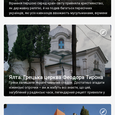
Вірменія першою серед країн світу прийняла християнство,
як державну релігію, й на подив багатьох пересічних
українців, які усіх кавказців вважають мусульманами, вірмени
є відданими вірянами Христа
Ялта. Грецька церква Феодора Тирона
Греки залишили Україні чималий спадок. Достатньо згадати
ніжинські огірочки – ви ж мабуть всі знаєте, що цей,
загублений у радянські часи, легендарний рецепт привезли у
Ніжин греки?