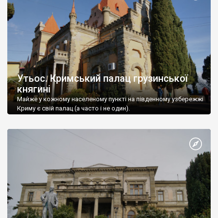
Утьос. Кримський палац грузинської
княгині
Майже у кожному населеному пункті на південному узбережжі
Криму є свій палац (а часто і не один).