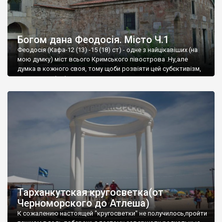
Богом дана Феодосія. Місто Ч.1
Феодосія (Кафа-12 (13) -15 (18) ст) - одне з найцікавіших (на
мою думку) міст всього Кримського півострова .Ну,але
думка в кожного своя, тому щоби розвіяти цей субєктивізм,
запрошую відвідати це
Тарханкутская кругосветка(от
Черноморского до Атлеша)
К сожалению настоящей "кругосветки" не получилось,пройти