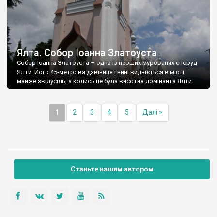
Ялта. Собор Іоанна Златоуста
Собор Іоанна Златоуста – одна із перших мурованих споруд
Ялти. Його 45-метрова дзвіниця і нині видніється в місті
майже звідусіль, а колись це була висотна домінанта Ялти.
1
2
3
4
5
Далі »
Станьте нашим автором