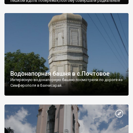
пешком вдоль побережья,поэтому совершали радиальные
вылазки из Оленевки.
Водонапорная башня в с.Почтовое
Интересную водонапорную башню посмотрели по дороге из
Симферополя в Бахчисарай.