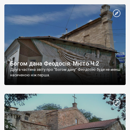
Богом дана Феодосія. Місто Ч.2
Друга частина звіту про "Богом дану" Феодосію буде не менш
насиченою ніж перша.