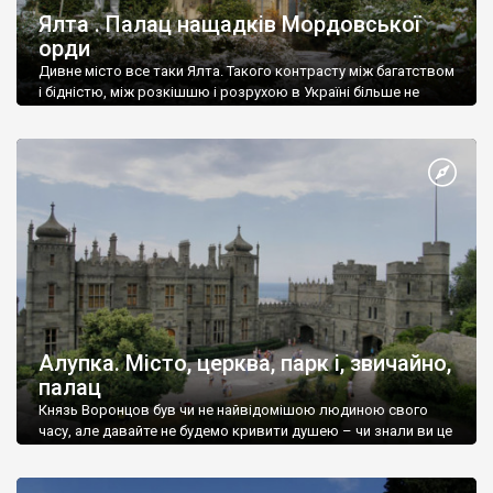
Ялта . Палац нащадків Мордовської
орди
Дивне місто все таки Ялта. Такого контрасту між багатством
і бідністю, між розкішшю і розрухою в Україні більше не
знайдеш.
Алупка. Місто, церква, парк і, звичайно,
палац
Князь Воронцов був чи не найвідомішою людиною свого
часу, але давайте не будемо кривити душею – чи знали ви це
прізвище до відвідин Алупки? Мабуть все таки ні.