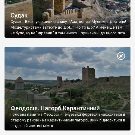
Судак
Судак... Вже чую крики в спину: "Ааа, попса! Муляжна фортеця!
Місце,туристами затерте до дір!..." Но то шо? А мене ще там
не було, ну не "дірявив" я там нічого... принаймні до цього літа.
Феодосія. Пагорб Карантинний
Головна памятка Феодосії - Генуезька фортеця знаходиться в
старому районі - на Карантинному пагорбі, який підноситься в
південній частині міста.