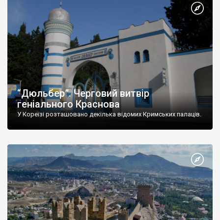
“Дюльбер”. Черговий витвір
геніального Краснова
У Кореїзі розташовано декілька відомих Кримських палаців.