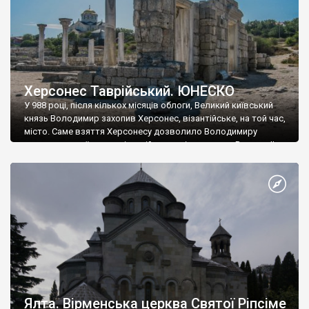
Херсонес Таврійський. ЮНЕСКО
У 988 році, після кількох місяців облоги, Великий київський
князь Володимир захопив Херсонес, візантійське, на той час,
місто. Саме взяття Херсонесу дозволило Володимиру
диктувати свої умови візантійському імператору Василю ІІ, та
одружитися з його дочкою Ганною. Цього ж року, в
Херсонесі Володимир-язичник, став Василем-християнином.
А потім було Хрещення Русі. На честь Херсонесу Таврійського
названо місто […]
Ялта. Вірменська церква Святої Ріпсіме