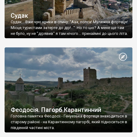
Судак
Судак... Вже чую крики в спину: "Ааа, попса! Муляжна фортеця!
Місце,туристами затерте до дір!..." Но то шо? А мене ще там
не було, ну не "дірявив" я там нічого... принаймні до цього літа.
Феодосія. Пагорб Карантинний
Головна памятка Феодосії - Генуезька фортеця знаходиться в
старому районі - на Карантинному пагорбі, який підноситься в
південній частині міста.