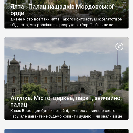
Ялта . Палац нащадків Мордовської
орди
Дивне місто все таки Ялта. Такого контрасту між багатством
і бідністю, між розкішшю і розрухою в Україні більше не
знайдеш.
Алупка. Місто, церква, парк і, звичайно,
палац
Князь Воронцов був чи не найвідомішою людиною свого
часу, але давайте не будемо кривити душею – чи знали ви це
прізвище до відвідин Алупки? Мабуть все таки ні.