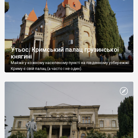
Утьос. Кримський палац грузинської
княгині
Майже у кожному населеному пункті на південному узбережжі
Криму є свій палац (а часто і не один).