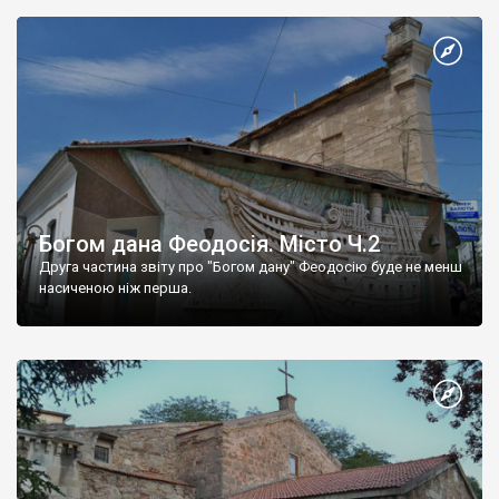
Богом дана Феодосія. Місто Ч.2
Друга частина звіту про "Богом дану" Феодосію буде не менш
насиченою ніж перша.