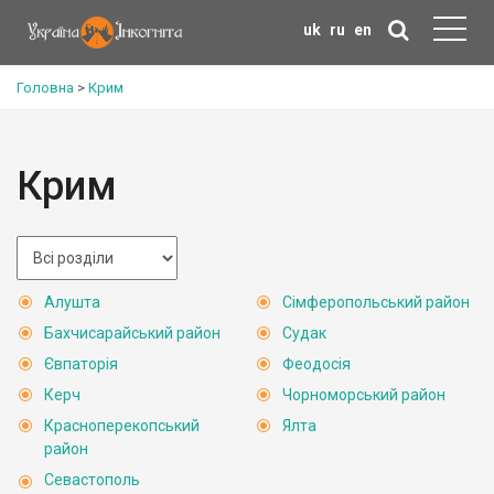
uk
ru
en
Головна
>
Крим
Крим
Алушта
Сімферопольський район
Бахчисарайський район
Судак
Євпаторія
Феодосія
Керч
Чорноморський район
Красноперекопський
Ялта
район
Севастополь