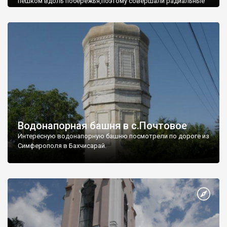
пешком вдоль побережья,поэтому совершали радиальные
вылазки из Оленевки.
Водонапорная башня в с.Почтовое
Интересную водонапорную башню посмотрели по дороге из
Симферополя в Бахчисарай.