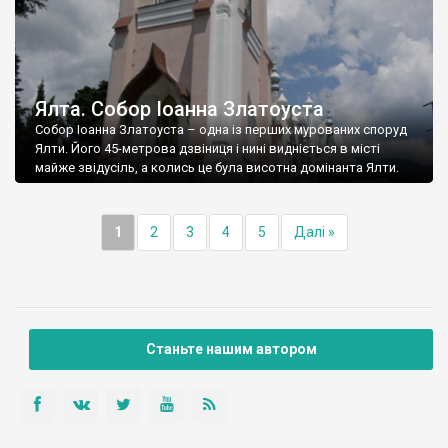
Ялта. Собор Іоанна Златоуста
Собор Іоанна Златоуста – одна із перших мурованих споруд
Ялти. Його 45-метрова дзвіниця і нині видніється в місті
майже звідусіль, а колись це була висотна домінанта Ялти.
1
2
3
4
5
Далі »
Станьте нашим автором