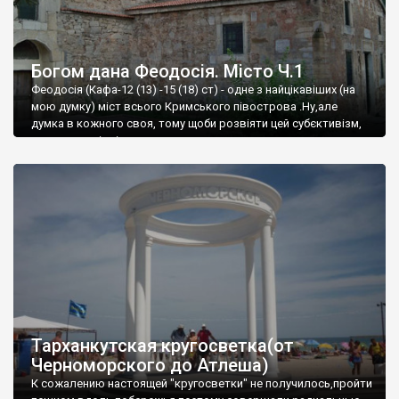
Богом дана Феодосія. Місто Ч.1
Феодосія (Кафа-12 (13) -15 (18) ст) - одне з найцікавіших (на
мою думку) міст всього Кримського півострова .Ну,але
думка в кожного своя, тому щоби розвіяти цей субєктивізм,
запрошую відвідати це
Тарханкутская кругосветка(от
Черноморского до Атлеша)
К сожалению настоящей "кругосветки" не получилось,пройти