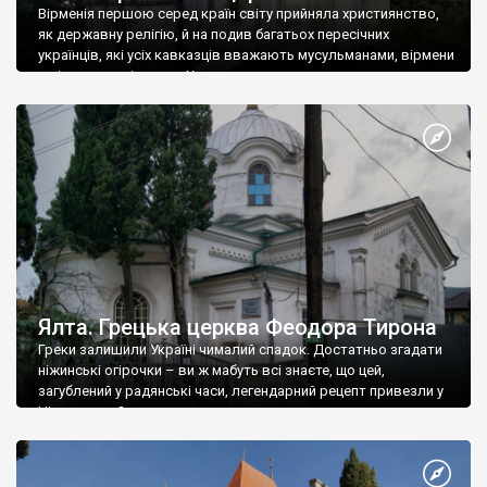
Вірменія першою серед країн світу прийняла християнство,
як державну релігію, й на подив багатьох пересічних
українців, які усіх кавказців вважають мусульманами, вірмени
є відданими вірянами Христа
Ялта. Грецька церква Феодора Тирона
Греки залишили Україні чималий спадок. Достатньо згадати
ніжинські огірочки – ви ж мабуть всі знаєте, що цей,
загублений у радянські часи, легендарний рецепт привезли у
Ніжин греки?