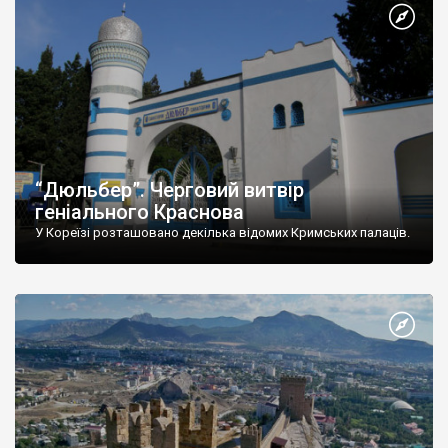
“Дюльбер”. Черговий витвір
геніального Краснова
У Кореїзі розташовано декілька відомих Кримських палаців.