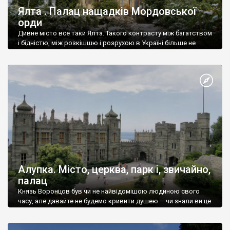
Ялта . Палац нащадків Мордовської
орди
Дивне місто все таки Ялта. Такого контрасту між багатством
і бідністю, між розкішшю і розрухою в Україні більше не
знайдеш.
Алупка. Місто, церква, парк і, звичайно,
палац
Князь Воронцов був чи не найвідомішою людиною свого
часу, але давайте не будемо кривити душею – чи знали ви це
прізвище до відвідин Алупки? Мабуть все таки ні.