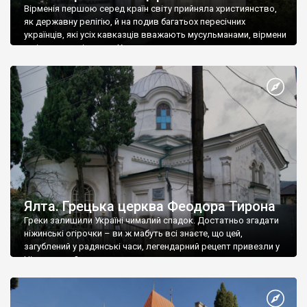
Вірменія першою серед країн світу прийняла християнство,
як державну релігію, й на подив багатьох пересічних
українців, які усіх кавказців вважають мусульманами, вірмени
є відданими вірянами Христа
Ялта. Грецька церква Феодора Тирона
Греки залишили Україні чималий спадок. Достатньо згадати
ніжинські огірочки – ви ж мабуть всі знаєте, що цей,
загублений у радянські часи, легендарний рецепт привезли у
Ніжин греки?