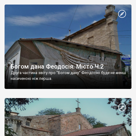
Богом дана Феодосія. Місто Ч.2
Друга частина звіту про "Богом дану" Феодосію буде не менш
насиченою ніж перша.