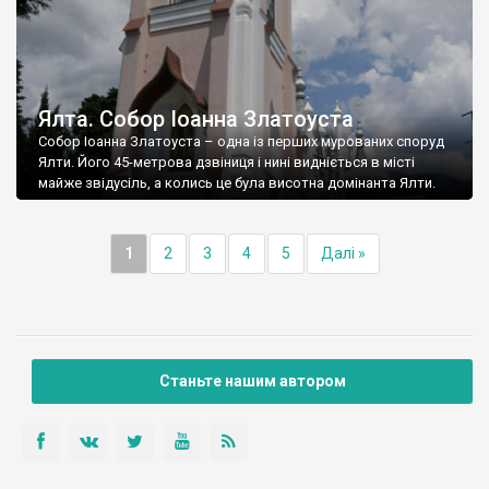
Ялта. Собор Іоанна Златоуста
Собор Іоанна Златоуста – одна із перших мурованих споруд
Ялти. Його 45-метрова дзвіниця і нині видніється в місті
майже звідусіль, а колись це була висотна домінанта Ялти.
1
2
3
4
5
Далі »
Станьте нашим автором