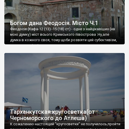
Богом дана Феодосія. Місто Ч.1
Феодосія (Кафа-12 (13) -15 (18) ст) - одне з найцікавіших (на
мою думку) міст всього Кримського півострова .Ну,але
думка в кожного своя, тому щоби розвіяти цей субєктивізм,
запрошую відвідати це
Тарханкутская кругосветка(от
Черноморского до Атлеша)
К сожалению настоящей "кругосветки" не получилось,пройти