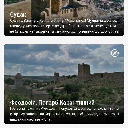
Судак
Судак... Вже чую крики в спину: "Ааа, попса! Муляжна фортеця!
Місце,туристами затерте до дір!..." Но то шо? А мене ще там
не було, ну не "дірявив" я там нічого... принаймні до цього літа.
Феодосія. Пагорб Карантинний
Головна памятка Феодосії - Генуезька фортеця знаходиться в
старому районі - на Карантинному пагорбі, який підноситься в
південній частині міста.