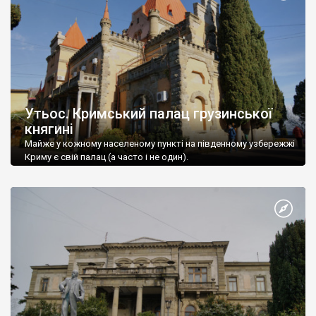
Утьос. Кримський палац грузинської
княгині
Майже у кожному населеному пункті на південному узбережжі
Криму є свій палац (а часто і не один).