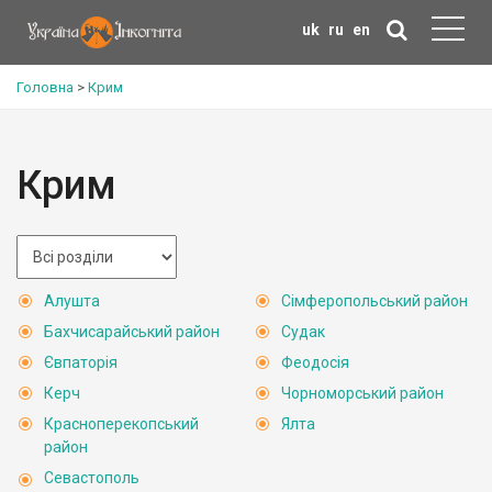
uk
ru
en
Головна
>
Крим
Крим
Алушта
Сімферопольський район
Бахчисарайський район
Судак
Євпаторія
Феодосія
Керч
Чорноморський район
Красноперекопський
Ялта
район
Севастополь