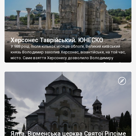
Херсонес Таврійський. ЮНЕСКО
У 988 році, після кількох місяців облоги, Великий київський
князь Володимир захопив Херсонес, візантійське, на той час,
місто. Саме взяття Херсонесу дозволило Володимиру
диктувати свої умови візантійському імператору Василю ІІ, та
одружитися з його дочкою Ганною. Цього ж року, в
Херсонесі Володимир-язичник, став Василем-християнином.
А потім було Хрещення Русі. На честь Херсонесу Таврійського
названо місто […]
Ялта. Вірменська церква Святої Ріпсіме