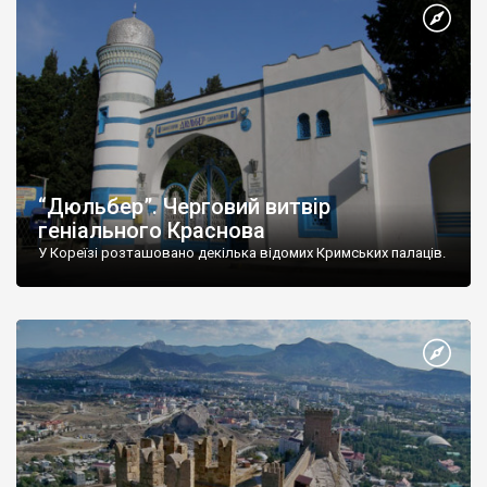
“Дюльбер”. Черговий витвір
геніального Краснова
У Кореїзі розташовано декілька відомих Кримських палаців.