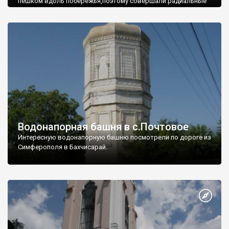
пешком вдоль побережья,поэтому совершали радиальные
вылазки из Оленевки.
Водонапорная башня в с.Почтовое
Интересную водонапорную башню посмотрели по дороге из
Симферополя в Бахчисарай.