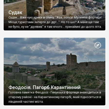
Судак
Судак... Вже чую крики в спину: "Ааа, попса! Муляжна фортеця!
Місце,туристами затерте до дір!..." Но то шо? А мене ще там
не було, ну не "дірявив" я там нічого... принаймні до цього літа.
Феодосія. Пагорб Карантинний
Головна памятка Феодосії - Генуезька фортеця знаходиться в
старому районі - на Карантинному пагорбі, який підноситься в
південній частині міста.