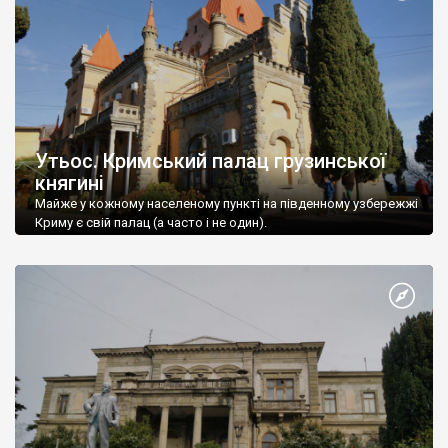
Утьос. Кримський палац грузинської
княгині
Майже у кожному населеному пункті на південному узбережжі
Криму є свій палац (а часто і не один).