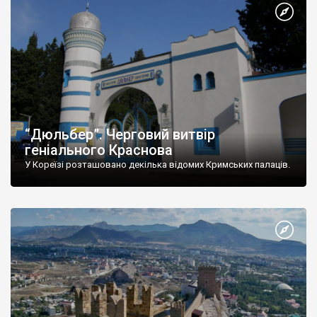
“Дюльбер”. Черговий витвір
геніального Краснова
У Кореїзі розташовано декілька відомих Кримських палаців.