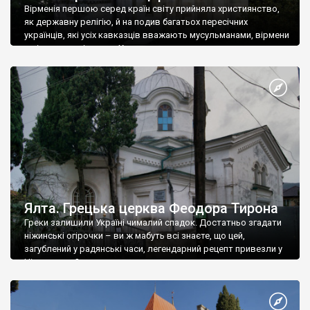
Вірменія першою серед країн світу прийняла християнство,
як державну релігію, й на подив багатьох пересічних
українців, які усіх кавказців вважають мусульманами, вірмени
є відданими вірянами Христа
Ялта. Грецька церква Феодора Тирона
Греки залишили Україні чималий спадок. Достатньо згадати
ніжинські огірочки – ви ж мабуть всі знаєте, що цей,
загублений у радянські часи, легендарний рецепт привезли у
Ніжин греки?