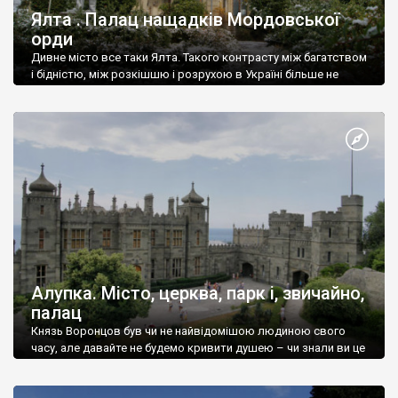
Ялта . Палац нащадків Мордовської
орди
Дивне місто все таки Ялта. Такого контрасту між багатством
і бідністю, між розкішшю і розрухою в Україні більше не
знайдеш.
Алупка. Місто, церква, парк і, звичайно,
палац
Князь Воронцов був чи не найвідомішою людиною свого
часу, але давайте не будемо кривити душею – чи знали ви це
прізвище до відвідин Алупки? Мабуть все таки ні.