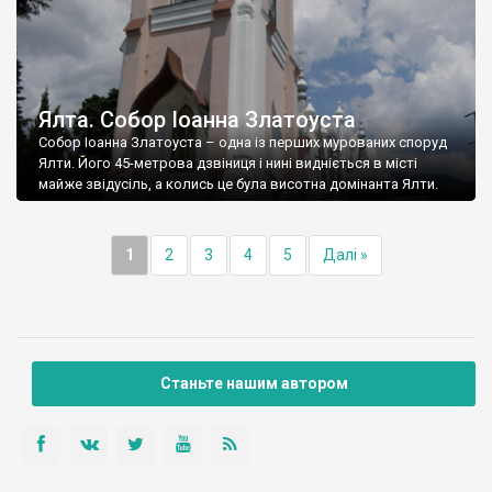
Ялта. Собор Іоанна Златоуста
Собор Іоанна Златоуста – одна із перших мурованих споруд
Ялти. Його 45-метрова дзвіниця і нині видніється в місті
майже звідусіль, а колись це була висотна домінанта Ялти.
1
2
3
4
5
Далі »
Станьте нашим автором