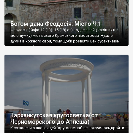
Богом дана Феодосія. Місто Ч.1
Феодосія (Кафа-12 (13) -15 (18) ст) - одне з найцікавіших (на
мою думку) міст всього Кримського півострова .Ну,але
думка в кожного своя, тому щоби розвіяти цей субєктивізм,
запрошую відвідати це
Тарханкутская кругосветка(от
Черноморского до Атлеша)
К сожалению настоящей "кругосветки" не получилось,пройти