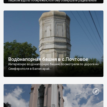
пешком вдоль побережья,поэтому совершали радиальные
вылазки из Оленевки.
Водонапорная башня в с.Почтовое
Интересную водонапорную башню посмотрели по дороге из
Симферополя в Бахчисарай.