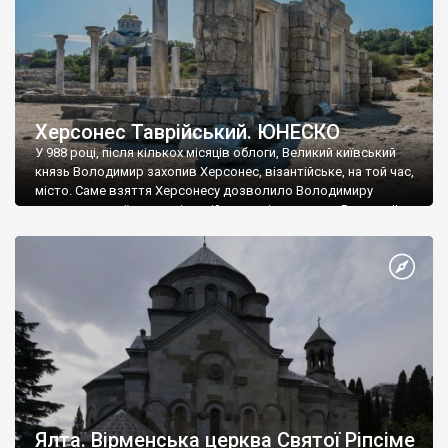
Херсонес Таврійський. ЮНЕСКО
У 988 році, після кількох місяців облоги, Великий київський
князь Володимир захопив Херсонес, візантійське, на той час,
місто. Саме взяття Херсонесу дозволило Володимиру
диктувати свої умови візантійському імператору Василю ІІ, та
одружитися з його дочкою Ганною. Цього ж року, в
Херсонесі Володимир-язичник, став Василем-християнином.
А потім було Хрещення Русі. На честь Херсонесу Таврійського
названо місто […]
Ялта. Вірменська церква Святої Ріпсіме