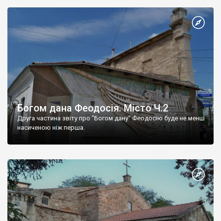
Богом дана Феодосія. Місто Ч.2
Друга частина звіту про "Богом дану" Феодосію буде не менш
насиченою ніж перша.