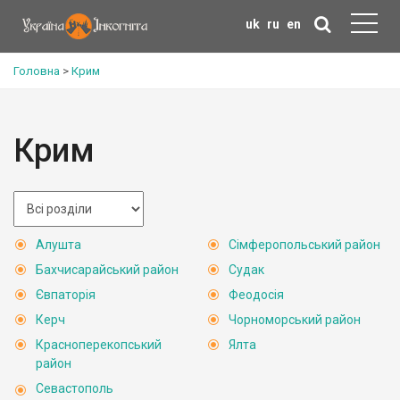
uk
ru
en
Головна
>
Крим
Крим
Алушта
Сімферопольський район
Бахчисарайський район
Судак
Євпаторія
Феодосія
Керч
Чорноморський район
Красноперекопський
Ялта
район
Севастополь