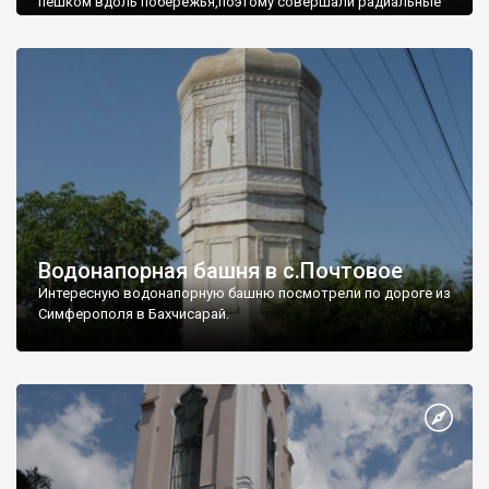
пешком вдоль побережья,поэтому совершали радиальные
вылазки из Оленевки.
Водонапорная башня в с.Почтовое
Интересную водонапорную башню посмотрели по дороге из
Симферополя в Бахчисарай.