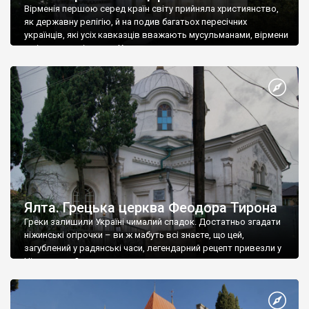
Вірменія першою серед країн світу прийняла християнство,
як державну релігію, й на подив багатьох пересічних
українців, які усіх кавказців вважають мусульманами, вірмени
є відданими вірянами Христа
Ялта. Грецька церква Феодора Тирона
Греки залишили Україні чималий спадок. Достатньо згадати
ніжинські огірочки – ви ж мабуть всі знаєте, що цей,
загублений у радянські часи, легендарний рецепт привезли у
Ніжин греки?