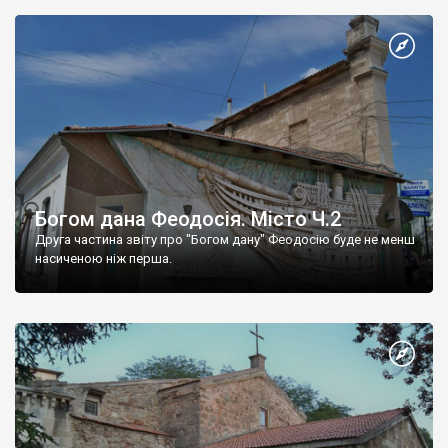
Богом дана Феодосія. Місто Ч.2
Друга частина звіту про "Богом дану" Феодосію буде не менш
насиченою ніж перша.