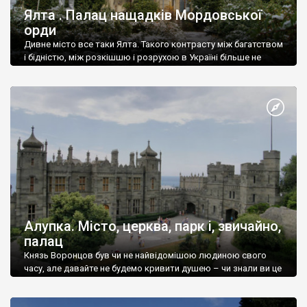
Ялта . Палац нащадків Мордовської
орди
Дивне місто все таки Ялта. Такого контрасту між багатством
і бідністю, між розкішшю і розрухою в Україні більше не
знайдеш.
Алупка. Місто, церква, парк і, звичайно,
палац
Князь Воронцов був чи не найвідомішою людиною свого
часу, але давайте не будемо кривити душею – чи знали ви це
прізвище до відвідин Алупки? Мабуть все таки ні.