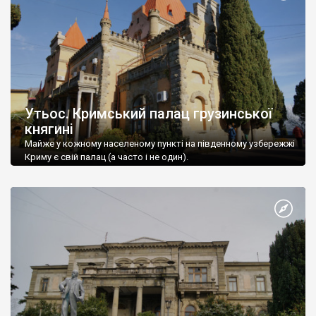
Утьос. Кримський палац грузинської
княгині
Майже у кожному населеному пункті на південному узбережжі
Криму є свій палац (а часто і не один).