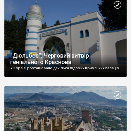
“Дюльбер”. Черговий витвір
геніального Краснова
У Кореїзі розташовано декілька відомих Кримських палаців.