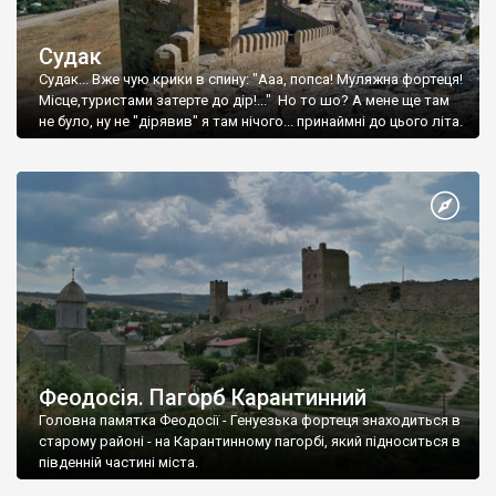
Судак
Судак... Вже чую крики в спину: "Ааа, попса! Муляжна фортеця!
Місце,туристами затерте до дір!..." Но то шо? А мене ще там
не було, ну не "дірявив" я там нічого... принаймні до цього літа.
Феодосія. Пагорб Карантинний
Головна памятка Феодосії - Генуезька фортеця знаходиться в
старому районі - на Карантинному пагорбі, який підноситься в
південній частині міста.