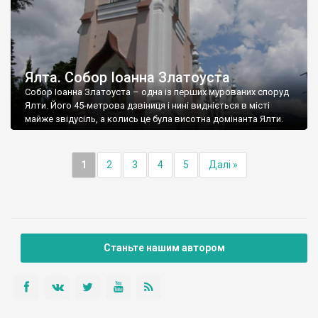
Ялта. Собор Іоанна Златоуста
Собор Іоанна Златоуста – одна із перших мурованих споруд
Ялти. Його 45-метрова дзвіниця і нині видніється в місті
майже звідусіль, а колись це була висотна домінанта Ялти.
1
2
3
4
5
Далі »
Станьте нашим автором