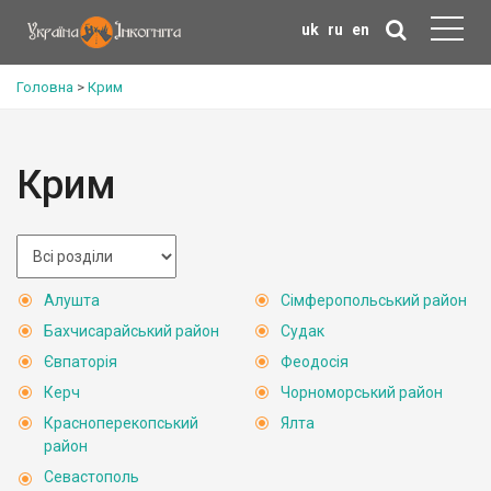
uk
ru
en
Головна
>
Крим
Крим
Алушта
Сімферопольський район
Бахчисарайський район
Судак
Євпаторія
Феодосія
Керч
Чорноморський район
Красноперекопський
Ялта
район
Севастополь