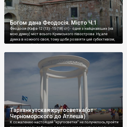
Богом дана Феодосія. Місто Ч.1
Феодосія (Кафа-12 (13) -15 (18) ст) - одне з найцікавіших (на
мою думку) міст всього Кримського півострова .Ну,але
думка в кожного своя, тому щоби розвіяти цей субєктивізм,
запрошую відвідати це
Тарханкутская кругосветка(от
Черноморского до Атлеша)
К сожалению настоящей "кругосветки" не получилось,пройти