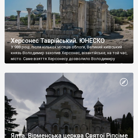
Херсонес Таврійський. ЮНЕСКО
У 988 році, після кількох місяців облоги, Великий київський
князь Володимир захопив Херсонес, візантійське, на той час,
місто. Саме взяття Херсонесу дозволило Володимиру
диктувати свої умови візантійському імператору Василю ІІ, та
одружитися з його дочкою Ганною. Цього ж року, в
Херсонесі Володимир-язичник, став Василем-християнином.
А потім було Хрещення Русі. На честь Херсонесу Таврійського
названо місто […]
Ялта. Вірменська церква Святої Ріпсіме