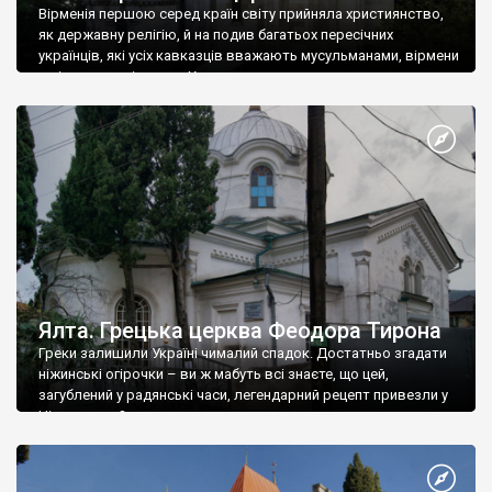
Вірменія першою серед країн світу прийняла християнство,
як державну релігію, й на подив багатьох пересічних
українців, які усіх кавказців вважають мусульманами, вірмени
є відданими вірянами Христа
Ялта. Грецька церква Феодора Тирона
Греки залишили Україні чималий спадок. Достатньо згадати
ніжинські огірочки – ви ж мабуть всі знаєте, що цей,
загублений у радянські часи, легендарний рецепт привезли у
Ніжин греки?