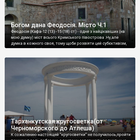
Богом дана Феодосія. Місто Ч.1
Феодосія (Кафа-12 (13) -15 (18) ст) - одне з найцікавіших (на
мою думку) міст всього Кримського півострова .Ну,але
думка в кожного своя, тому щоби розвіяти цей субєктивізм,
запрошую відвідати це
Тарханкутская кругосветка(от
Черноморского до Атлеша)
К сожалению настоящей "кругосветки" не получилось,пройти