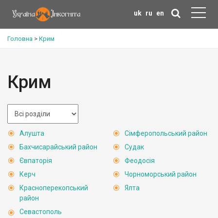
uk
ru
en
Головна
>
Крим
Крим
Алушта
Сімферопольський район
Бахчисарайський район
Судак
Євпаторія
Феодосія
Керч
Чорноморський район
Красноперекопський
Ялта
район
Севастополь