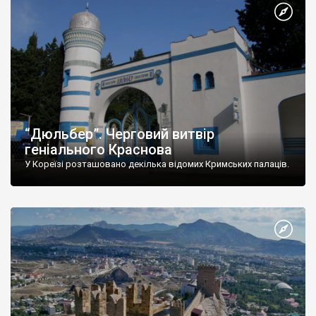
“Дюльбер”. Черговий витвір
геніального Краснова
У Кореїзі розташовано декілька відомих Кримських палаців.