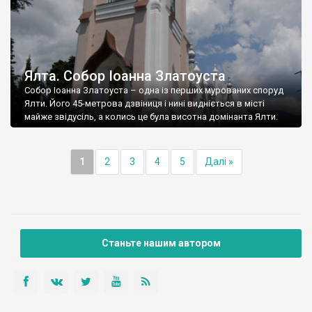
Ялта. Собор Іоанна Златоуста
Собор Іоанна Златоуста – одна із перших мурованих споруд
Ялти. Його 45-метрова дзвіниця і нині видніється в місті
майже звідусіль, а колись це була висотна домінанта Ялти.
1
2
3
4
5
Далі »
Станьте нашим автором