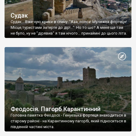
Судак
Судак... Вже чую крики в спину: "Ааа, попса! Муляжна фортеця!
Місце,туристами затерте до дір!..." Но то шо? А мене ще там
не було, ну не "дірявив" я там нічого... принаймні до цього літа.
Феодосія. Пагорб Карантинний
Головна памятка Феодосії - Генуезька фортеця знаходиться в
старому районі - на Карантинному пагорбі, який підноситься в
південній частині міста.