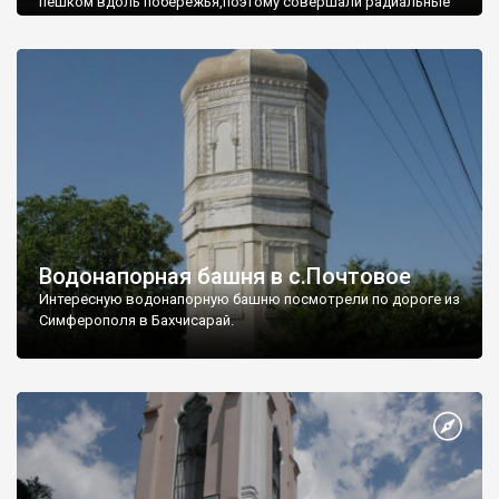
пешком вдоль побережья,поэтому совершали радиальные
вылазки из Оленевки.
Водонапорная башня в с.Почтовое
Интересную водонапорную башню посмотрели по дороге из
Симферополя в Бахчисарай.