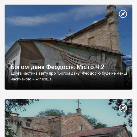
Богом дана Феодосія. Місто Ч.2
Друга частина звіту про "Богом дану" Феодосію буде не менш
насиченою ніж перша.