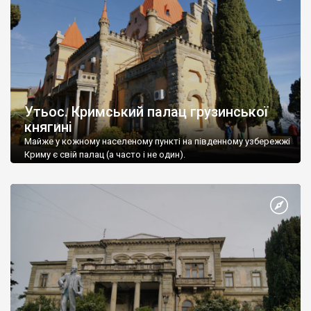
Утьос. Кримський палац грузинської
княгині
Майже у кожному населеному пункті на південному узбережжі
Криму є свій палац (а часто і не один).