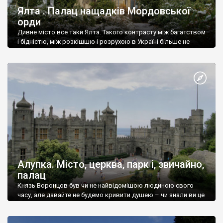
Ялта . Палац нащадків Мордовської
орди
Дивне місто все таки Ялта. Такого контрасту між багатством
і бідністю, між розкішшю і розрухою в Україні більше не
знайдеш.
Алупка. Місто, церква, парк і, звичайно,
палац
Князь Воронцов був чи не найвідомішою людиною свого
часу, але давайте не будемо кривити душею – чи знали ви це
прізвище до відвідин Алупки? Мабуть все таки ні.