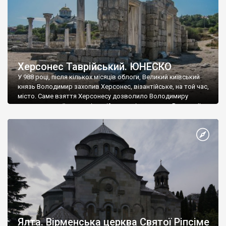
Херсонес Таврійський. ЮНЕСКО
У 988 році, після кількох місяців облоги, Великий київський
князь Володимир захопив Херсонес, візантійське, на той час,
місто. Саме взяття Херсонесу дозволило Володимиру
диктувати свої умови візантійському імператору Василю ІІ, та
одружитися з його дочкою Ганною. Цього ж року, в
Херсонесі Володимир-язичник, став Василем-християнином.
А потім було Хрещення Русі. На честь Херсонесу Таврійського
названо місто […]
Ялта. Вірменська церква Святої Ріпсіме