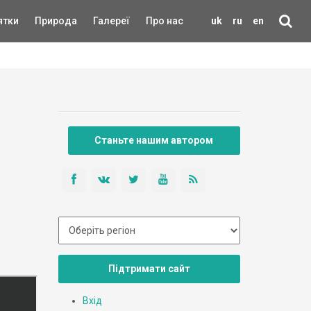
ятки
Природа
Галереї
Про нас
uk
ru
en
Станьте нашим автором
Підтримати сайт
Вхід