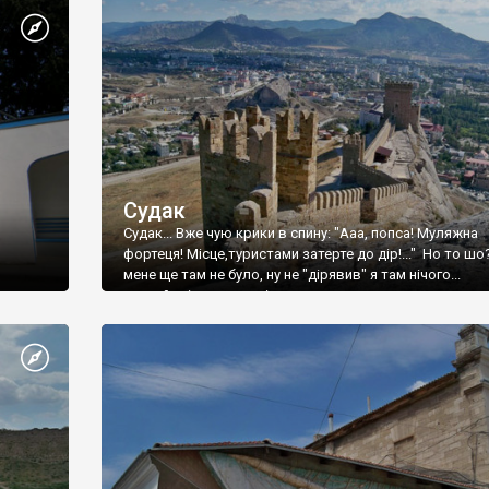
Судак
Судак... Вже чую крики в спину: "Ааа, попса! Муляжна
фортеця! Місце,туристами затерте до дір!..." Но то шо
мене ще там не було, ну не "дірявив" я там нічого...
принаймні до цього літа.