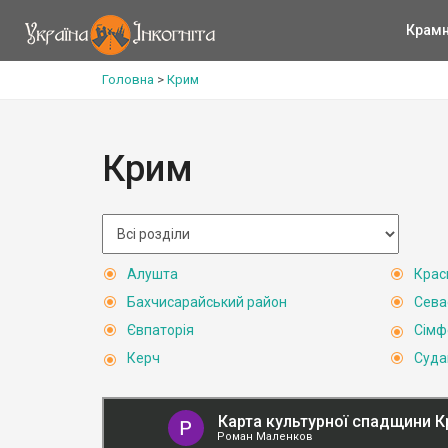
Крам
Головна
>
Крим
Крим
Алушта
Крас
Бахчисарайський район
Сева
Євпаторія
Сімф
Керч
Суда