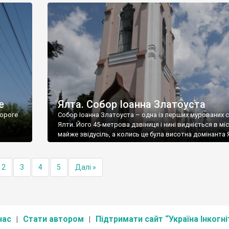
е
Ялта. Собор Іоанна Златоуста
ороге
Собор Іоанна Златоуста – одна із перших мурованих 
Ялти. Його 45-метрова дзвіниця і нині видніється в міс
майже звідусіль, а колись це була висотна домінанта 
2
3
4
5
Далі »
нас
Стати автором
Підтримати сайт “Україна Інкогні