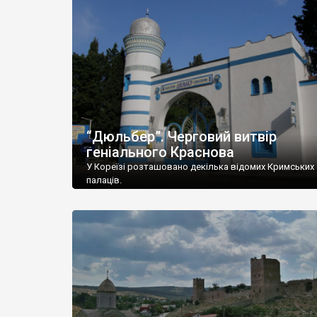
“Дюльбер”. Черговий витвір
геніального Краснова
У Кореїзі розташовано декілька відомих Кримських
палаців.