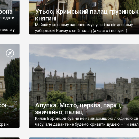
рона
Утьос. Кримський палац грузинськ
княгині
згадати
Майже у кожному населеному пункті на південному
ивезли у
узбережжі Криму є свій палац (а часто і не один).
ої
Алупка. Місто, церква, парк і,
звичайно, палац
Князь Воронцов був чи не найвідомішою людиною св
раїні
часу, але давайте не будемо кривити душею – чи знал
це прізвище до відвідин Алупки? Мабуть все таки ні.