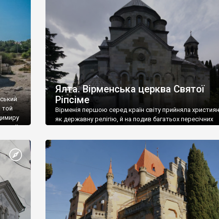
ефактів
називаються «повстяками» (postaki)…” “Вино. Крим
єкту
виробляє відмінне вино і його вдосталь: воно все ду
го».
легке біле і дуже […]
ти та
Ялта. Вірменська церква Святої
Ріпсіме
вський
 той
Вірменія першою серед країн світу прийняла христия
димиру
як державну релігію, й на подив багатьох пересічних
илю ІІ,
українців, які усіх кавказців вважають мусульманами,
 в
вірмени є відданими вірянами Христа