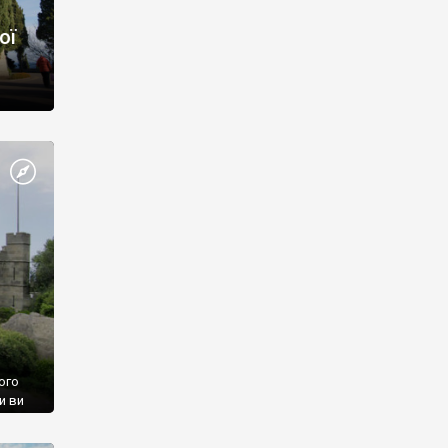
ої
ого
и ви