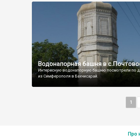
Водонапорная башня в с.Почтово
Интересную водонапорную башню посмотрели по д
из Симферополя в Бахчисарай.
1
Про 