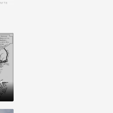
им та
ора і
є
го типу,
ей-
рний
ста:
 райони
від 2
I
і,
рукти,
 котрі