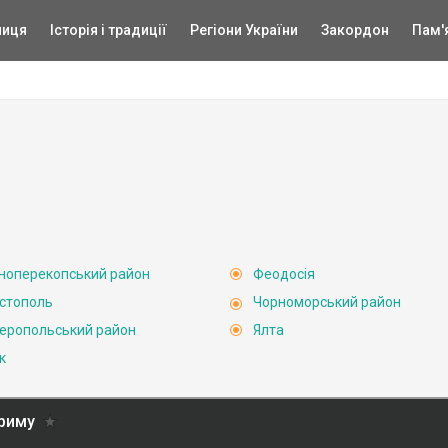
ниця
Історія і традиції
Регіони України
Закордон
Пам'
ноперекопський район
Феодосія
стополь
Чорноморський район
еропольський район
Ялта
к