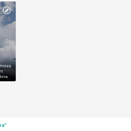
споруд
ті
Ялти.
та”