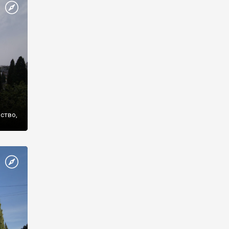
же
нство,