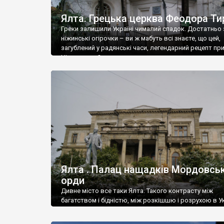
Ялта. Грецька церква Феодора Ти
Греки залишили Україні чималий спадок. Достатньо 
ніжинські огірочки – ви ж мабуть всі знаєте, що цей,
загублений у радянські часи, легендарний рецепт пр
Ніжин греки?
Ялта . Палац нащадків Мордовськ
орди
Дивне місто все таки Ялта. Такого контрасту між
багатством і бідністю, між розкішшю і розрухою в Ук
більше не знайдеш.