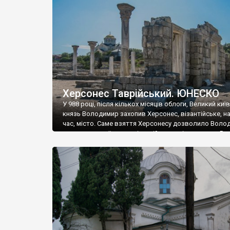
музею «Новгородський музей-заповідник» сотні арт
візантійської доби. Раритети викрадені з фондів об’
культурної спадщини ЮНЕСКО «Херсонеса Таврійсько
Офіційно – на виставку «Золото Візантії», але експер
влада в Україні вважають це лише […]
Херсонес Таврійський. ЮНЕСКО
У 988 році, після кількох місяців облоги, Великий киї
князь Володимир захопив Херсонес, візантійське, на
час, місто. Саме взяття Херсонесу дозволило Воло
диктувати свої умови візантійському імператору Вас
та одружитися з його дочкою Ганною. Цього ж року,
Херсонесі Володимир-язичник, став Василем-
християнином. А потім було Хрещення Русі. На честь
Херсонесу Таврійського названо місто […]