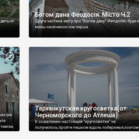
Богом дана Феодосія. Місто Ч.2
одиться
Друга частина звіту про "Богом дану" Феодосію буде 
менш насиченою ніж перша.
Тарханкутская кругосветка(от
Черноморского до Атлеша)
ших (на
але
К сожалению настоящей "кругосветки" не
тивізм,
получилось,пройти пешком вдоль побережья,поэтом
совершали радиальные вылазки из Оленевки.