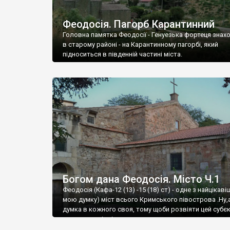
Феодосія. Пагорб Карантинний
Головна памятка Феодосії - Генуезька фортеця знах
в старому районі - на Карантинному пагорбі, який
підноситься в південній частині міста.
Богом дана Феодосія. Місто Ч.1
Феодосія (Кафа-12 (13) -15 (18) ст) - одне з найцікаві
мою думку) міст всього Кримського півострова .Ну,
думка в кожного своя, тому щоби розвіяти цей субєк
запрошую відвідати це