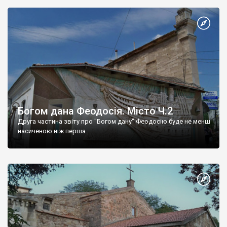
Богом дана Феодосія. Місто Ч.2
Друга частина звіту про "Богом дану" Феодосію буде не менш
насиченою ніж перша.