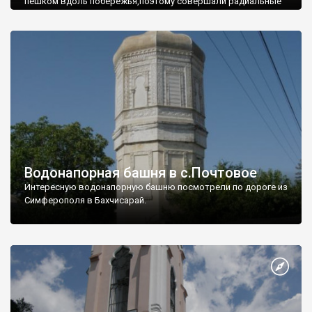
пешком вдоль побережья,поэтому совершали радиальные
вылазки из Оленевки.
Водонапорная башня в с.Почтовое
Интересную водонапорную башню посмотрели по дороге из
Симферополя в Бахчисарай.