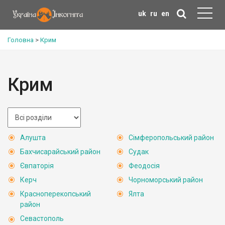
uk
ru
en
Головна
>
Крим
Крим
Алушта
Сімферопольський район
Бахчисарайський район
Судак
Євпаторія
Феодосія
Керч
Чорноморський район
Красноперекопський
Ялта
район
Севастополь