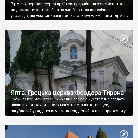
Вірменія першою серед країн світу прийняла християнство,
як державну релігію, й на подив багатьох пересічних
українців, які усіх кавказців вважають мусульманами, вірмени
є відданими вірянами Христа
Ялта. Грецька церква Феодора Тирона
Греки залишили Україні чималий спадок. Достатньо згадати
ніжинські огірочки – ви ж мабуть всі знаєте, що цей,
загублений у радянські часи, легендарний рецепт привезли у
Ніжин греки?