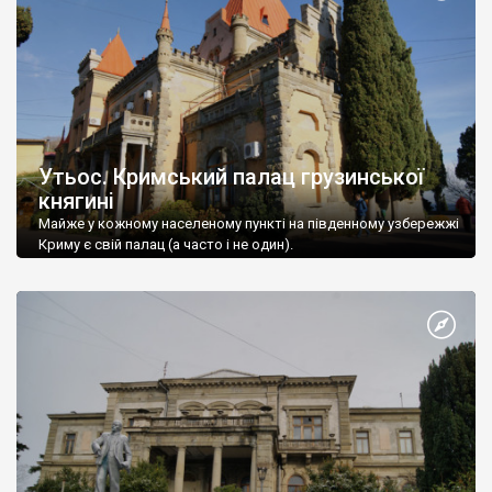
Утьос. Кримський палац грузинської
княгині
Майже у кожному населеному пункті на південному узбережжі
Криму є свій палац (а часто і не один).