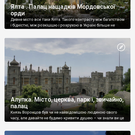
Ялта . Палац нащадків Мордовської
орди
Дивне місто все таки Ялта. Такого контрасту між багатством
і бідністю, між розкішшю і розрухою в Україні більше не
знайдеш.
Алупка. Місто, церква, парк і, звичайно,
палац
Князь Воронцов був чи не найвідомішою людиною свого
часу, але давайте не будемо кривити душею – чи знали ви це
прізвище до відвідин Алупки? Мабуть все таки ні.