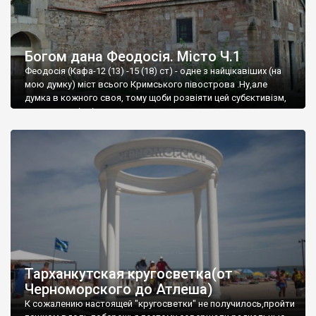
Богом дана Феодосія. Місто Ч.1
Феодосія (Кафа-12 (13) -15 (18) ст) - одне з найцікавіших (на
мою думку) міст всього Кримського півострова .Ну,але
думка в кожного своя, тому щоби розвіяти цей субєктивізм,
запрошую відвідати це
Тарханкутская кругосветка(от
Черноморского до Атлеша)
К сожалению настоящей "кругосветки" не получилось,пройти