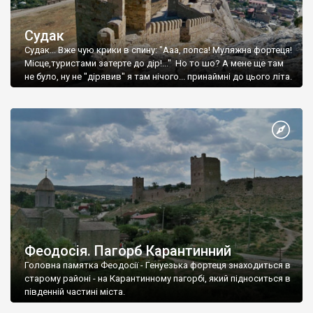
Судак
Судак... Вже чую крики в спину: "Ааа, попса! Муляжна фортеця!
Місце,туристами затерте до дір!..." Но то шо? А мене ще там
не було, ну не "дірявив" я там нічого... принаймні до цього літа.
Феодосія. Пагорб Карантинний
Головна памятка Феодосії - Генуезька фортеця знаходиться в
старому районі - на Карантинному пагорбі, який підноситься в
південній частині міста.