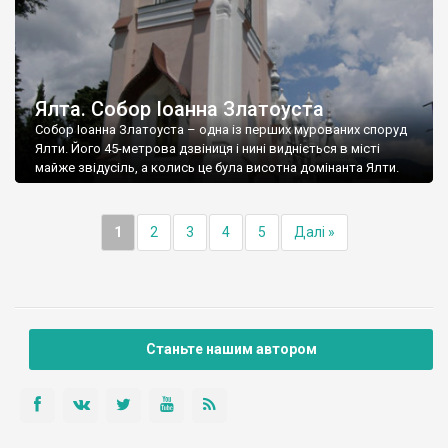
Ялта. Собор Іоанна Златоуста
Собор Іоанна Златоуста – одна із перших мурованих споруд
Ялти. Його 45-метрова дзвіниця і нині видніється в місті
майже звідусіль, а колись це була висотна домінанта Ялти.
1
2
3
4
5
Далі »
Станьте нашим автором