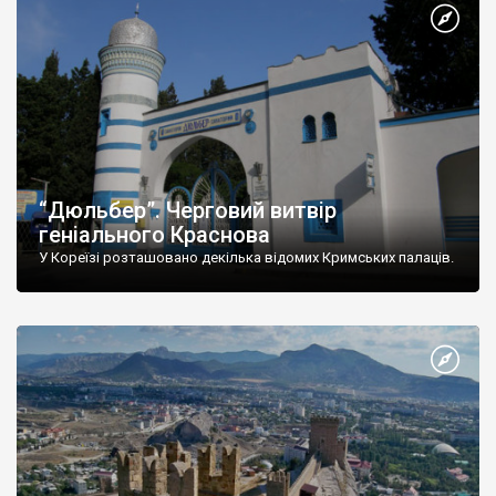
“Дюльбер”. Черговий витвір
геніального Краснова
У Кореїзі розташовано декілька відомих Кримських палаців.