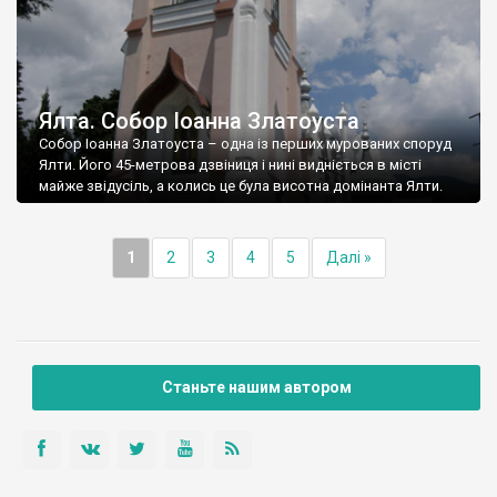
Ялта. Собор Іоанна Златоуста
Собор Іоанна Златоуста – одна із перших мурованих споруд
Ялти. Його 45-метрова дзвіниця і нині видніється в місті
майже звідусіль, а колись це була висотна домінанта Ялти.
1
2
3
4
5
Далі »
Станьте нашим автором