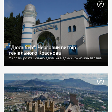
“Дюльбер”. Черговий витвір
геніального Краснова
У Кореїзі розташовано декілька відомих Кримських палаців.