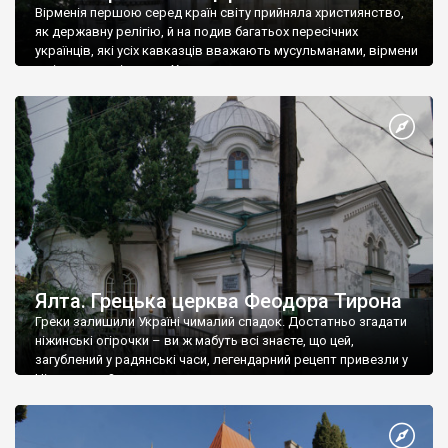
Вірменія першою серед країн світу прийняла християнство,
як державну релігію, й на подив багатьох пересічних
українців, які усіх кавказців вважають мусульманами, вірмени
є відданими вірянами Христа
Ялта. Грецька церква Феодора Тирона
Греки залишили Україні чималий спадок. Достатньо згадати
ніжинські огірочки – ви ж мабуть всі знаєте, що цей,
загублений у радянські часи, легендарний рецепт привезли у
Ніжин греки?