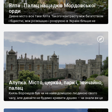
Ялта . Палац нащадків Мордовської
орди
Дивне місто все таки Ялта. Такого контрасту між багатством
і бідністю, між розкішшю і розрухою в Україні більше не
знайдеш.
Алупка. Місто, церква, парк і, звичайно,
палац
Князь Воронцов був чи не найвідомішою людиною свого
часу, але давайте не будемо кривити душею – чи знали ви це
прізвище до відвідин Алупки? Мабуть все таки ні.