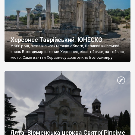
Херсонес Таврійський. ЮНЕСКО
У 988 році, після кількох місяців облоги, Великий київський
князь Володимир захопив Херсонес, візантійське, на той час,
місто. Саме взяття Херсонесу дозволило Володимиру
диктувати свої умови візантійському імператору Василю ІІ, та
одружитися з його дочкою Ганною. Цього ж року, в
Херсонесі Володимир-язичник, став Василем-християнином.
А потім було Хрещення Русі. На честь Херсонесу Таврійського
названо місто […]
Ялта. Вірменська церква Святої Ріпсіме