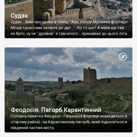
Судак
Судак... Вже чую крики в спину: "Ааа, попса! Муляжна фортеця!
Місце,туристами затерте до дір!..." Но то шо? А мене ще там
не було, ну не "дірявив" я там нічого... принаймні до цього літа.
Феодосія. Пагорб Карантинний
Головна памятка Феодосії - Генуезька фортеця знаходиться в
старому районі - на Карантинному пагорбі, який підноситься в
південній частині міста.