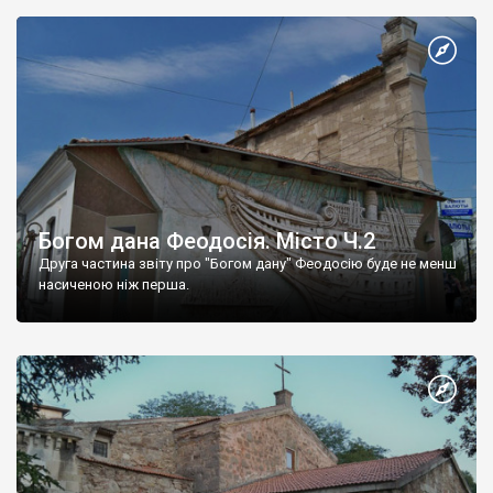
Богом дана Феодосія. Місто Ч.2
Друга частина звіту про "Богом дану" Феодосію буде не менш
насиченою ніж перша.