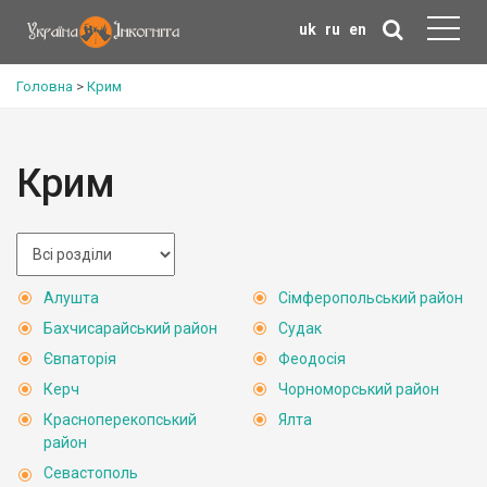
uk
ru
en
Головна
>
Крим
Крим
Алушта
Сімферопольський район
Бахчисарайський район
Судак
Євпаторія
Феодосія
Керч
Чорноморський район
Красноперекопський
Ялта
район
Севастополь