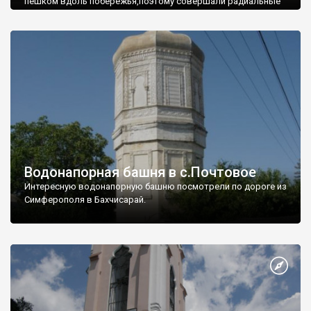
пешком вдоль побережья,поэтому совершали радиальные
вылазки из Оленевки.
Водонапорная башня в с.Почтовое
Интересную водонапорную башню посмотрели по дороге из
Симферополя в Бахчисарай.