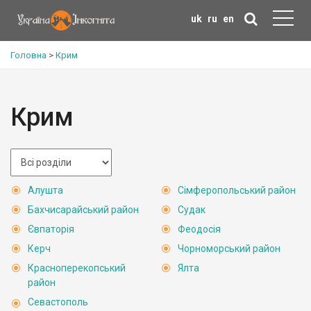
uk
ru
en
Головна
>
Крим
Крим
Алушта
Сімферопольський район
Бахчисарайський район
Судак
Євпаторія
Феодосія
Керч
Чорноморський район
Красноперекопський
Ялта
район
Севастополь