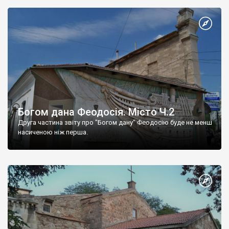
Богом дана Феодосія. Місто Ч.2
Друга частина звіту про "Богом дану" Феодосію буде не менш
насиченою ніж перша.