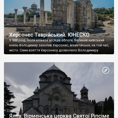
Херсонес Таврійський. ЮНЕСКО
У 988 році, після кількох місяців облоги, Великий київський
князь Володимир захопив Херсонес, візантійське, на той час,
місто. Саме взяття Херсонесу дозволило Володимиру
диктувати свої умови візантійському імператору Василю ІІ, та
одружитися з його дочкою Ганною. Цього ж року, в
Херсонесі Володимир-язичник, став Василем-християнином.
А потім було Хрещення Русі. На честь Херсонесу Таврійського
названо місто […]
Ялта. Вірменська церква Святої Ріпсіме