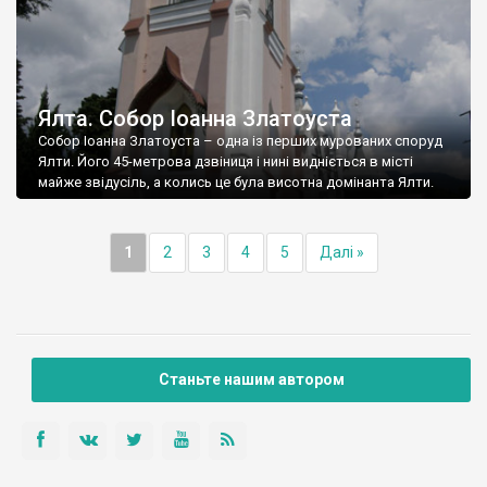
Ялта. Собор Іоанна Златоуста
Собор Іоанна Златоуста – одна із перших мурованих споруд
Ялти. Його 45-метрова дзвіниця і нині видніється в місті
майже звідусіль, а колись це була висотна домінанта Ялти.
1
2
3
4
5
Далі »
Станьте нашим автором