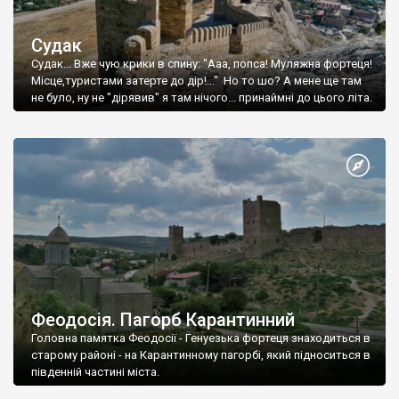
Судак
Судак... Вже чую крики в спину: "Ааа, попса! Муляжна фортеця!
Місце,туристами затерте до дір!..." Но то шо? А мене ще там
не було, ну не "дірявив" я там нічого... принаймні до цього літа.
Феодосія. Пагорб Карантинний
Головна памятка Феодосії - Генуезька фортеця знаходиться в
старому районі - на Карантинному пагорбі, який підноситься в
південній частині міста.