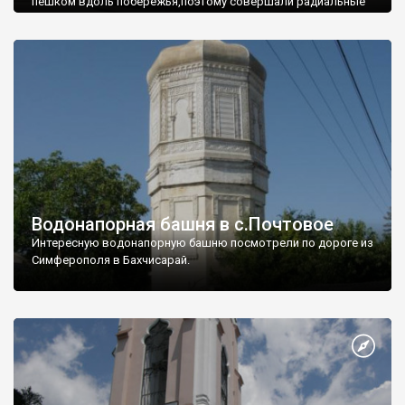
пешком вдоль побережья,поэтому совершали радиальные
вылазки из Оленевки.
Водонапорная башня в с.Почтовое
Интересную водонапорную башню посмотрели по дороге из
Симферополя в Бахчисарай.