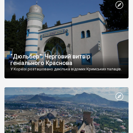
“Дюльбер”. Черговий витвір
геніального Краснова
У Кореїзі розташовано декілька відомих Кримських палаців.