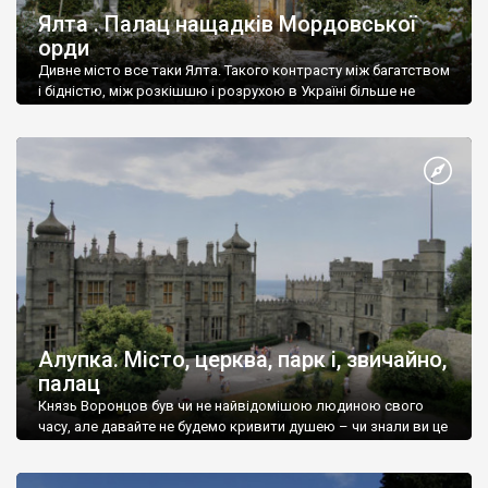
Ялта . Палац нащадків Мордовської
орди
Дивне місто все таки Ялта. Такого контрасту між багатством
і бідністю, між розкішшю і розрухою в Україні більше не
знайдеш.
Алупка. Місто, церква, парк і, звичайно,
палац
Князь Воронцов був чи не найвідомішою людиною свого
часу, але давайте не будемо кривити душею – чи знали ви це
прізвище до відвідин Алупки? Мабуть все таки ні.