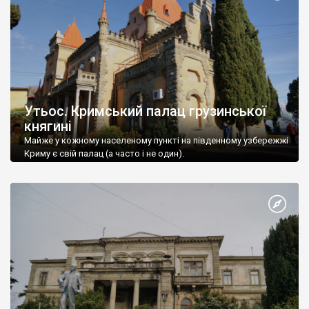
Утьос. Кримський палац грузинської
княгині
Майже у кожному населеному пункті на південному узбережжі
Криму є свій палац (а часто і не один).