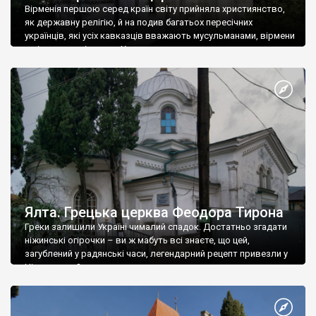
Вірменія першою серед країн світу прийняла християнство,
як державну релігію, й на подив багатьох пересічних
українців, які усіх кавказців вважають мусульманами, вірмени
є відданими вірянами Христа
Ялта. Грецька церква Феодора Тирона
Греки залишили Україні чималий спадок. Достатньо згадати
ніжинські огірочки – ви ж мабуть всі знаєте, що цей,
загублений у радянські часи, легендарний рецепт привезли у
Ніжин греки?