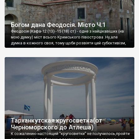
Богом дана Феодосія. Місто Ч.1
Феодосія (Кафа-12 (13) -15 (18) ст) - одне з найцікавіших (на
мою думку) міст всього Кримського півострова .Ну,але
думка в кожного своя, тому щоби розвіяти цей субєктивізм,
запрошую відвідати це
Тарханкутская кругосветка(от
Черноморского до Атлеша)
К сожалению настоящей "кругосветки" не получилось,пройти