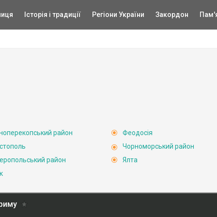
ниця
Історія і традиції
Регіони України
Закордон
Пам'
ноперекопський район
Феодосія
стополь
Чорноморський район
еропольський район
Ялта
к