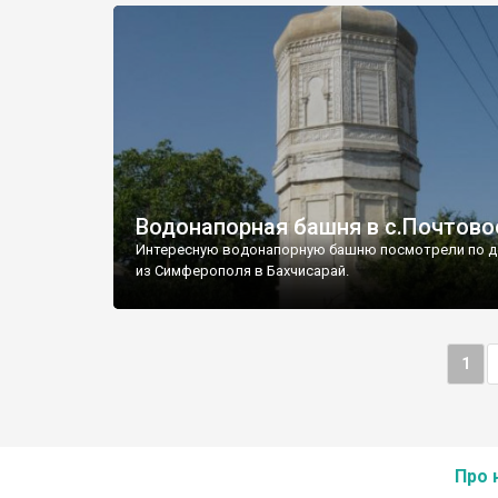
Водонапорная башня в с.Почтово
Интересную водонапорную башню посмотрели по д
из Симферополя в Бахчисарай.
1
Про 