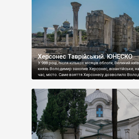
музею «Новгородський музей-заповідник» сотні арт
візантійської доби. Раритети викрадені з фондів об’
культурної спадщини ЮНЕСКО «Херсонеса Таврійсько
Офіційно – на виставку «Золото Візантії», але експер
влада в Україні вважають це лише […]
Херсонес Таврійський. ЮНЕСКО
У 988 році, після кількох місяців облоги, Великий киї
князь Володимир захопив Херсонес, візантійське, на
час, місто. Саме взяття Херсонесу дозволило Воло
диктувати свої умови візантійському імператору Вас
та одружитися з його дочкою Ганною. Цього ж року,
Херсонесі Володимир-язичник, став Василем-
християнином. А потім було Хрещення Русі. На честь
Херсонесу Таврійського названо місто […]