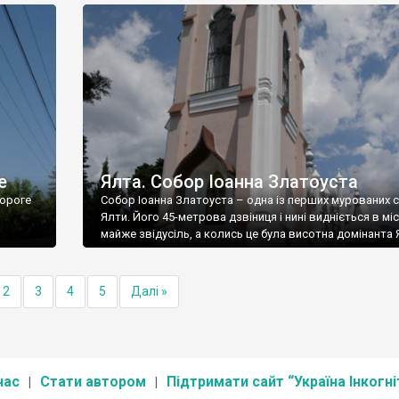
е
Ялта. Собор Іоанна Златоуста
ороге
Собор Іоанна Златоуста – одна із перших мурованих 
Ялти. Його 45-метрова дзвіниця і нині видніється в міс
майже звідусіль, а колись це була висотна домінанта 
2
3
4
5
Далі »
нас
Стати автором
Підтримати сайт “Україна Інкогні