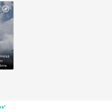
споруд
ті
Ялти.
та”