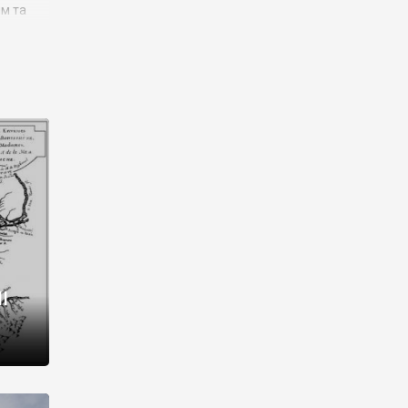
им та
ора і
є
го типу,
ей-
рний
ста:
 райони
від 2
I
і,
рукти,
 котрі