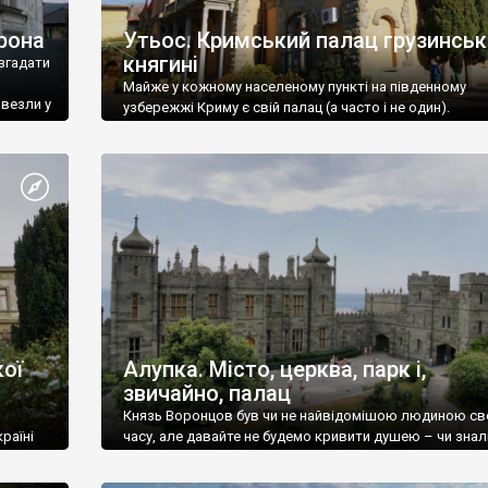
рона
Утьос. Кримський палац грузинськ
княгині
згадати
Майже у кожному населеному пункті на південному
ивезли у
узбережжі Криму є свій палац (а часто і не один).
ої
Алупка. Місто, церква, парк і,
звичайно, палац
Князь Воронцов був чи не найвідомішою людиною св
раїні
часу, але давайте не будемо кривити душею – чи знал
це прізвище до відвідин Алупки? Мабуть все таки ні.