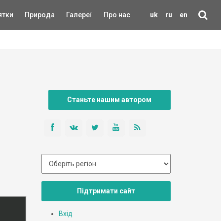
ятки
Природа
Галереї
Про нас
uk
ru
en
Станьте нашим автором
Підтримати сайт
Вхід