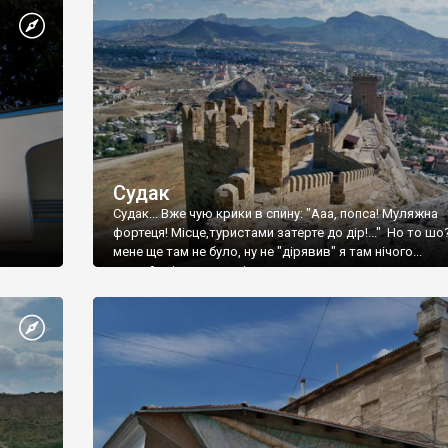
Судак
Судак... Вже чую крики в спину: "Ааа, попса! Муляжна
фортеця! Місце,туристами затерте до дір!..." Но то шо
мене ще там не було, ну не "дірявив" я там нічого...
принаймні до цього літа.