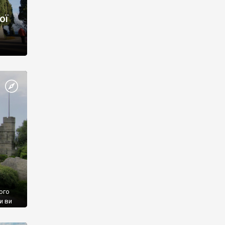
ої
ого
и ви