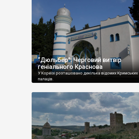
“Дюльбер”. Черговий витвір
геніального Краснова
У Кореїзі розташовано декілька відомих Кримських
палаців.