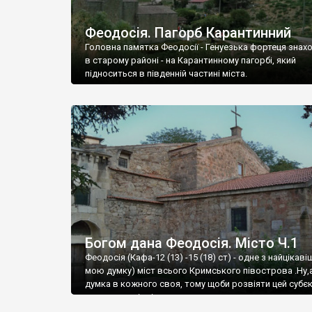
Феодосія. Пагорб Карантинний
Головна памятка Феодосії - Генуезька фортеця знах
в старому районі - на Карантинному пагорбі, який
підноситься в південній частині міста.
Богом дана Феодосія. Місто Ч.1
Феодосія (Кафа-12 (13) -15 (18) ст) - одне з найцікаві
мою думку) міст всього Кримського півострова .Ну,
думка в кожного своя, тому щоби розвіяти цей субєк
запрошую відвідати це