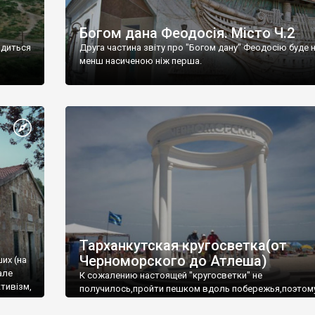
Богом дана Феодосія. Місто Ч.2
одиться
Друга частина звіту про "Богом дану" Феодосію буде 
менш насиченою ніж перша.
Тарханкутская кругосветка(от
Черноморского до Атлеша)
ших (на
але
К сожалению настоящей "кругосветки" не
тивізм,
получилось,пройти пешком вдоль побережья,поэтом
совершали радиальные вылазки из Оленевки.