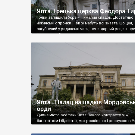
Ялта. Грецька церква Феодора Ти
Греки залишили Україні чималий спадок. Достатньо 
ніжинські огірочки – ви ж мабуть всі знаєте, що цей,
загублений у радянські часи, легендарний рецепт пр
Ніжин греки?
Ялта . Палац нащадків Мордовськ
орди
Дивне місто все таки Ялта. Такого контрасту між
багатством і бідністю, між розкішшю і розрухою в Ук
більше не знайдеш.