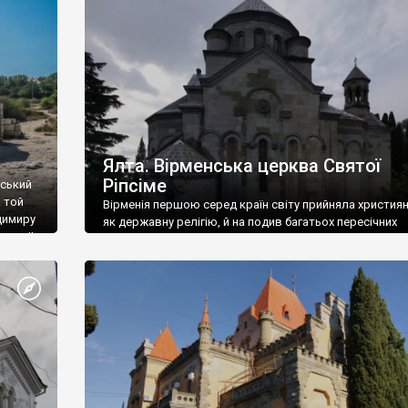
ефактів
називаються «повстяками» (postaki)…” “Вино. Крим
єкту
виробляє відмінне вино і його вдосталь: воно все ду
го».
легке біле і дуже […]
ти та
Ялта. Вірменська церква Святої
Ріпсіме
вський
 той
Вірменія першою серед країн світу прийняла христия
димиру
як державну релігію, й на подив багатьох пересічних
илю ІІ,
українців, які усіх кавказців вважають мусульманами,
 в
вірмени є відданими вірянами Христа