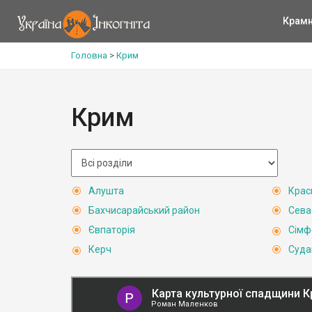
Крам
Головна
>
Крим
Крим
Алушта
Крас
Бахчисарайський район
Сева
Євпаторія
Сімф
Керч
Суда