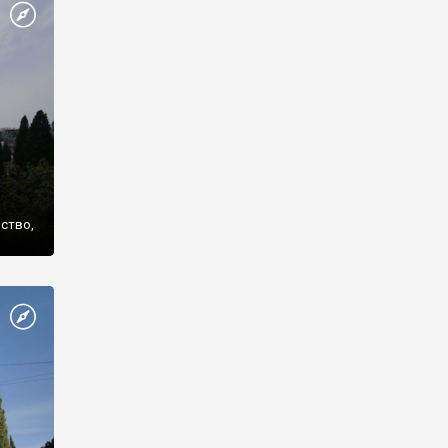
же
нство,