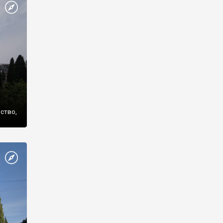
же
нство,