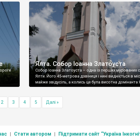
е
Ялта. Собор Іоанна Златоуста
ороге
Собор Іоанна Златоуста – одна із перших мурованих 
Ялти. Його 45-метрова дзвіниця і нині видніється в міс
майже звідусіль, а колись це була висотна домінанта 
2
3
4
5
Далі »
нас
Стати автором
Підтримати сайт “Україна Інкогні