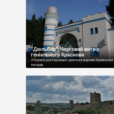
“Дюльбер”. Черговий витвір
геніального Краснова
У Кореїзі розташовано декілька відомих Кримських
палаців.