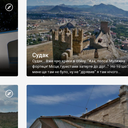
Судак
Судак... Вже чую крики в спину: "Ааа, попса! Муляжна
фортеця! Місце,туристами затерте до дір!..." Но то шо
мене ще там не було, ну не "дірявив" я там нічого...
принаймні до цього літа.