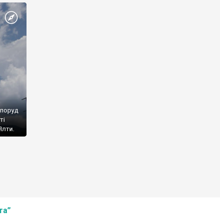
споруд
ті
Ялти.
та”