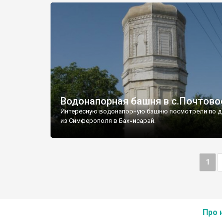
Водонапорная башня в с.Почтово
Интересную водонапорную башню посмотрели по д
из Симферополя в Бахчисарай.
1
Про 