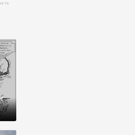
им та
ора і
є
го типу,
ей-
рний
ста:
 райони
від 2
I
і,
рукти,
 котрі