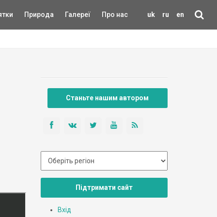
ятки
Природа
Галереї
Про нас
uk
ru
en
Станьте нашим автором
Підтримати сайт
Вхід