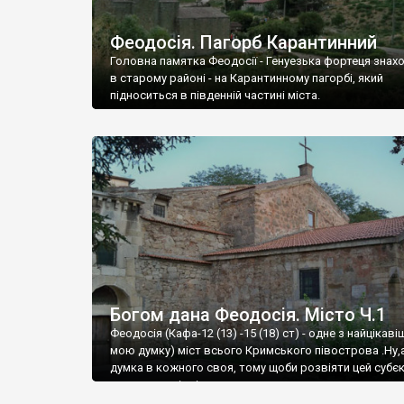
Феодосія. Пагорб Карантинний
Головна памятка Феодосії - Генуезька фортеця знах
в старому районі - на Карантинному пагорбі, який
підноситься в південній частині міста.
Богом дана Феодосія. Місто Ч.1
Феодосія (Кафа-12 (13) -15 (18) ст) - одне з найцікаві
мою думку) міст всього Кримського півострова .Ну,
думка в кожного своя, тому щоби розвіяти цей субєк
запрошую відвідати це