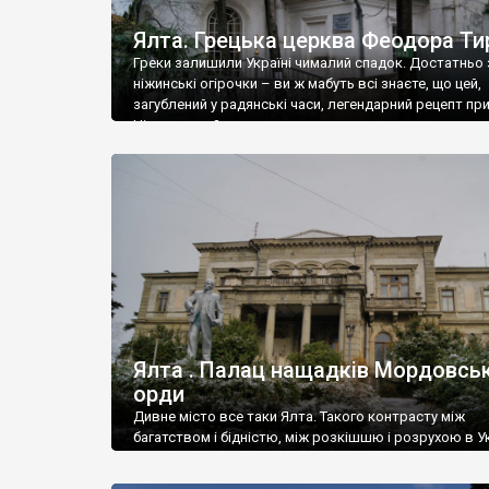
Ялта. Грецька церква Феодора Ти
Греки залишили Україні чималий спадок. Достатньо 
ніжинські огірочки – ви ж мабуть всі знаєте, що цей,
загублений у радянські часи, легендарний рецепт пр
Ніжин греки?
Ялта . Палац нащадків Мордовськ
орди
Дивне місто все таки Ялта. Такого контрасту між
багатством і бідністю, між розкішшю і розрухою в Ук
більше не знайдеш.