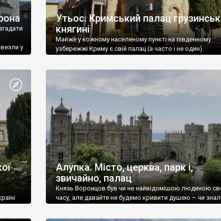
рона
Утьос. Кримський палац грузинськ
княгині
згадати
Майже у кожному населеному пункті на південному
ивезли у
узбережжі Криму є свій палац (а часто і не один).
ої
Алупка. Місто, церква, парк і,
звичайно, палац
Князь Воронцов був чи не найвідомішою людиною св
раїні
часу, але давайте не будемо кривити душею – чи знал
це прізвище до відвідин Алупки? Мабуть все таки ні.