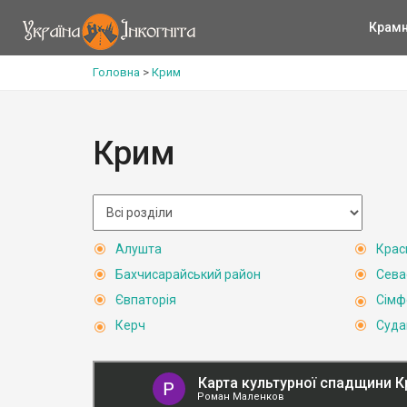
Крам
Головна
>
Крим
Крим
Алушта
Крас
Бахчисарайський район
Сева
Євпаторія
Сімф
Керч
Суда