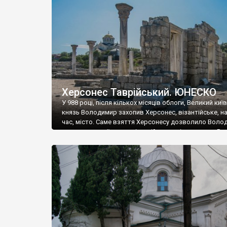
музею «Новгородський музей-заповідник» сотні арт
візантійської доби. Раритети викрадені з фондів об’
культурної спадщини ЮНЕСКО «Херсонеса Таврійсько
Офіційно – на виставку «Золото Візантії», але експер
влада в Україні вважають це лише […]
Херсонес Таврійський. ЮНЕСКО
У 988 році, після кількох місяців облоги, Великий киї
князь Володимир захопив Херсонес, візантійське, на
час, місто. Саме взяття Херсонесу дозволило Воло
диктувати свої умови візантійському імператору Вас
та одружитися з його дочкою Ганною. Цього ж року,
Херсонесі Володимир-язичник, став Василем-
християнином. А потім було Хрещення Русі. На честь
Херсонесу Таврійського названо місто […]