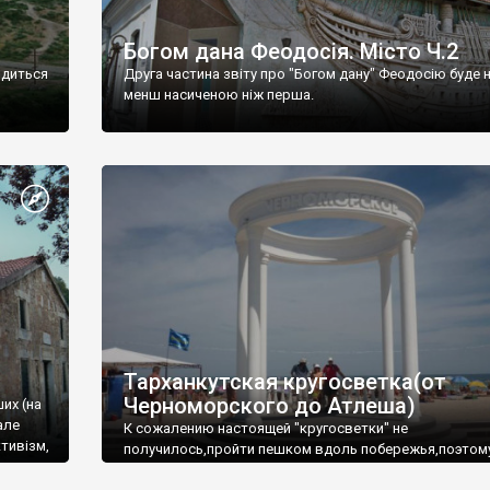
Богом дана Феодосія. Місто Ч.2
одиться
Друга частина звіту про "Богом дану" Феодосію буде 
менш насиченою ніж перша.
Тарханкутская кругосветка(от
Черноморского до Атлеша)
ших (на
але
К сожалению настоящей "кругосветки" не
тивізм,
получилось,пройти пешком вдоль побережья,поэтом
совершали радиальные вылазки из Оленевки.