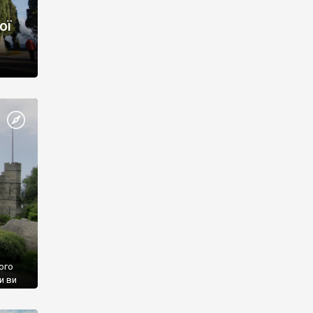
ої
ого
и ви