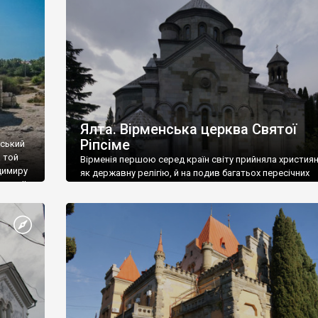
ефактів
називаються «повстяками» (postaki)…” “Вино. Крим
єкту
виробляє відмінне вино і його вдосталь: воно все ду
го».
легке біле і дуже […]
ти та
Ялта. Вірменська церква Святої
Ріпсіме
вський
 той
Вірменія першою серед країн світу прийняла христия
димиру
як державну релігію, й на подив багатьох пересічних
илю ІІ,
українців, які усіх кавказців вважають мусульманами,
 в
вірмени є відданими вірянами Христа