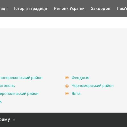
ниця
Історія і традиції
Регіони України
Закордон
Пам'
ноперекопський район
Феодосія
стополь
Чорноморський район
еропольський район
Ялта
к