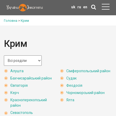
uk
ru
en
Головна
>
Крим
Крим
Алушта
Сімферопольський район
Бахчисарайський район
Судак
Євпаторія
Феодосія
Керч
Чорноморський район
Красноперекопський
Ялта
район
Севастополь