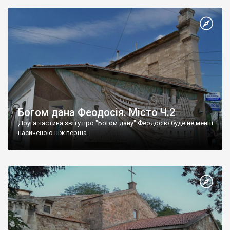
Богом дана Феодосія. Місто Ч.2
Друга частина звіту про "Богом дану" Феодосію буде не менш
насиченою ніж перша.