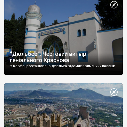
“Дюльбер”. Черговий витвір
геніального Краснова
У Кореїзі розташовано декілька відомих Кримських палаців.