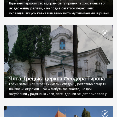
Вірменія першою серед країн світу прийняла християнство,
як державну релігію, й на подив багатьох пересічних
українців, які усіх кавказців вважають мусульманами, вірмени
є відданими вірянами Христа
Ялта. Грецька церква Феодора Тирона
Греки залишили Україні чималий спадок. Достатньо згадати
ніжинські огірочки – ви ж мабуть всі знаєте, що цей,
загублений у радянські часи, легендарний рецепт привезли у
Ніжин греки?