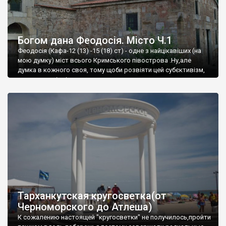
Богом дана Феодосія. Місто Ч.1
Феодосія (Кафа-12 (13) -15 (18) ст) - одне з найцікавіших (на
мою думку) міст всього Кримського півострова .Ну,але
думка в кожного своя, тому щоби розвіяти цей субєктивізм,
запрошую відвідати це
Тарханкутская кругосветка(от
Черноморского до Атлеша)
К сожалению настоящей "кругосветки" не получилось,пройти