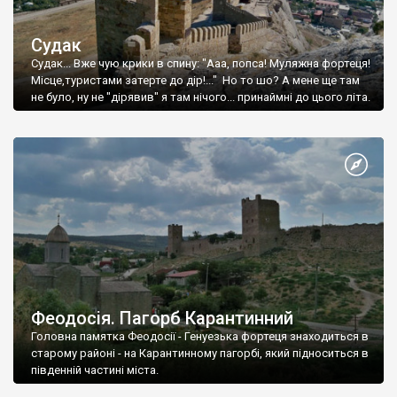
Судак
Судак... Вже чую крики в спину: "Ааа, попса! Муляжна фортеця!
Місце,туристами затерте до дір!..." Но то шо? А мене ще там
не було, ну не "дірявив" я там нічого... принаймні до цього літа.
Феодосія. Пагорб Карантинний
Головна памятка Феодосії - Генуезька фортеця знаходиться в
старому районі - на Карантинному пагорбі, який підноситься в
південній частині міста.