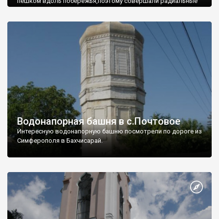
пешком вдоль побережья,поэтому совершали радиальные
вылазки из Оленевки.
Водонапорная башня в с.Почтовое
Интересную водонапорную башню посмотрели по дороге из
Симферополя в Бахчисарай.