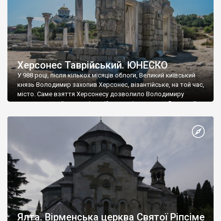
Херсонес Таврійський. ЮНЕСКО
У 988 році, після кількох місяців облоги, Великий київський
князь Володимир захопив Херсонес, візантійське, на той час,
місто. Саме взяття Херсонесу дозволило Володимиру
диктувати свої умови візантійському імператору Василю ІІ, та
одружитися з його дочкою Ганною. Цього ж року, в
Херсонесі Володимир-язичник, став Василем-християнином.
А потім було Хрещення Русі. На честь Херсонесу Таврійського
названо місто […]
Ялта. Вірменська церква Святої Ріпсіме