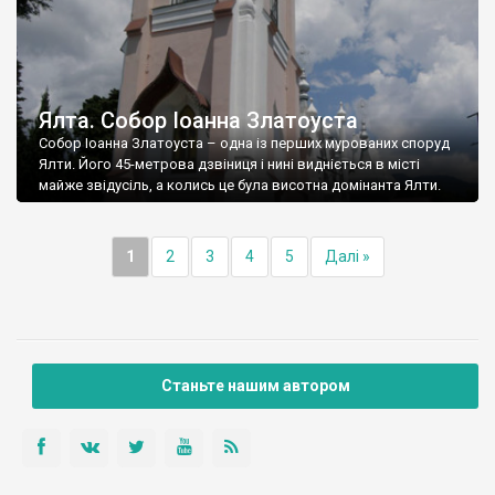
Ялта. Собор Іоанна Златоуста
Собор Іоанна Златоуста – одна із перших мурованих споруд
Ялти. Його 45-метрова дзвіниця і нині видніється в місті
майже звідусіль, а колись це була висотна домінанта Ялти.
1
2
3
4
5
Далі »
Станьте нашим автором