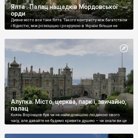
Ялта . Палац нащадків Мордовської
орди
Дивне місто все таки Ялта. Такого контрасту між багатством
і бідністю, між розкішшю і розрухою в Україні більше не
знайдеш.
Алупка. Місто, церква, парк і, звичайно,
палац
Князь Воронцов був чи не найвідомішою людиною свого
часу, але давайте не будемо кривити душею – чи знали ви це
прізвище до відвідин Алупки? Мабуть все таки ні.